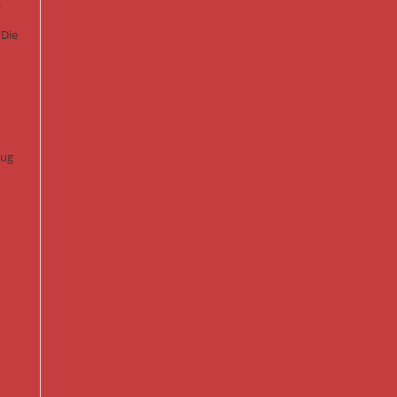
 Die
lug