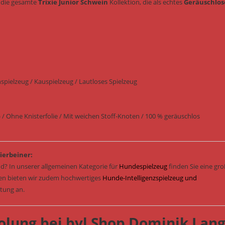
e die gesamte
Trixie Junior Schwein
Kollektion, die als echtes
Geräuschlos
pielzeug / Kauspielzeug / Lautloses Spielzeug
 Ohne Knisterfolie / Mit weichen Stoff-Knoten / 100 % geräuschlos
ierbeiner:
d? In unserer allgemeinen Kategorie für
Hundespielzeug
finden Sie eine gr
sen bieten wir zudem hochwertiges
Hunde-Intelligenzspielzeug und
stung an.
olung bei bvl Shop Dominik Lan