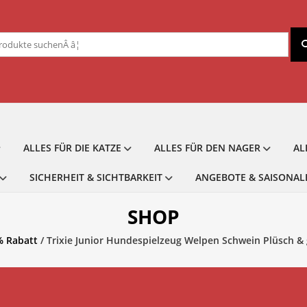
chen
ch:
ALLES FÜR DIE KATZE
ALLES FÜR DEN NAGER
AL
SICHERHEIT & SICHTBARKEIT
ANGEBOTE & SAISONAL
SHOP
% Rabatt
/ Trixie Junior Hundespielzeug Welpen Schwein Plüsch & g