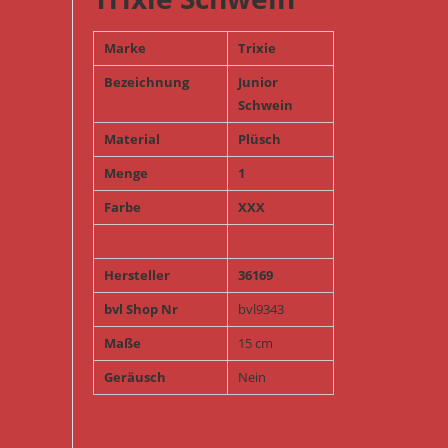
Marke
Trixie
Bezeichnung
Junior
Schwein
Material
Plüsch
Menge
1
Farbe
XXX
Hersteller
36169
bvl Shop Nr
bvl9343
Maße
15 cm
Geräusch
Nein