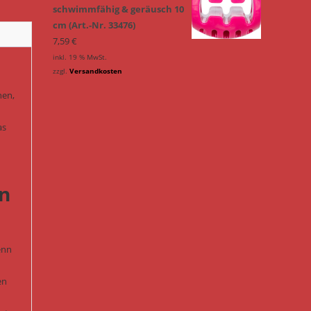
schwimmfähig & geräusch 10
cm (Art.-Nr. 33476)
7,59
€
inkl. 19 % MwSt.
zzgl.
Versandkosten
hen,
as
in
enn
en