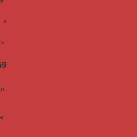
et
 ist
lle
69
ige
len