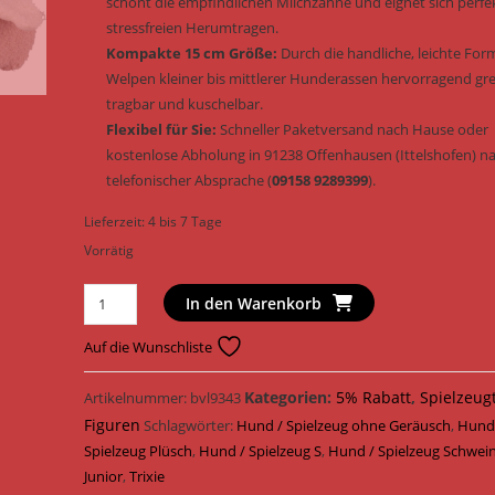
schont die empfindlichen Milchzähne und eignet sich perf
stressfreien Herumtragen.
Kompakte 15 cm Größe:
Durch die handliche, leichte For
Welpen kleiner bis mittlerer Hunderassen hervorragend gre
tragbar und kuschelbar.
Flexibel für Sie:
Schneller Paketversand nach Hause oder
kostenlose Abholung in 91238 Offenhausen (Ittelshofen) n
telefonischer Absprache (
09158 9289399
).
Lieferzeit:
4 bis 7 Tage
Vorrätig
Trixie
In den Warenkorb
Junior
Hundespielzeug
Auf die Wunschliste
Welpen
Schwein
Kategorien:
5% Rabatt
,
Spielzeug
Artikelnummer:
bvl9343
Plüsch
Figuren
Schlagwörter:
Hund / Spielzeug ohne Geräusch
,
Hund
&
Spielzeug Plüsch
,
Hund / Spielzeug S
,
Hund / Spielzeug Schwei
geräuschlos
Junior
,
Trixie