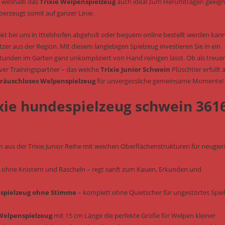
, weshalb das
Trixie Welpenspielzeug
auch ideal zum Herumtragen geeign
erzeugt somit auf ganzer Linie.
kt bei uns in Ittelshofen abgeholt oder bequem online bestellt werden kann,
zer aus der Region. Mit diesem langlebigen Spielzeug investieren Sie in ein
tunden im Garten ganz unkompliziert von Hand reinigen lässt. Ob als treuer
iver Trainingspartner – das weiche
Trixie Junior Schwein
Plüschtier erfüllt a
räuschloses Welpenspielzeug
für unvergessliche gemeinsame Momente!
rixie hundespielzeug schwein 361
n aus der Trixie Junior Reihe mit weichen Oberflächenstrukturen für neugier
ze ohne Knistern und Rascheln – regt sanft zum Kauen, Erkunden und
spielzeug ohne Stimme
– komplett ohne Quietscher für ungestörtes Spie
 Welpenspielzeug
mit 15 cm Länge die perfekte Größe für Welpen kleiner