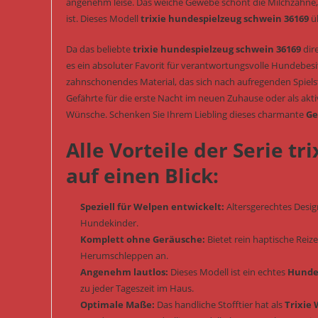
angenehm leise. Das weiche Gewebe schont die Milchzähne
ist. Dieses Modell
trixie hundespielzeug schwein 36169
üb
Da das beliebte
trixie hundespielzeug schwein 36169
dire
es ein absoluter Favorit für verantwortungsvolle Hundebesit
zahnschonendes Material, das sich nach aufregenden Spiels
Gefährte für die erste Nacht im neuen Zuhause oder als akt
Wünsche. Schenken Sie Ihrem Liebling dieses charmante
Ge
Alle Vorteile der Serie t
auf einen Blick:
Speziell für Welpen entwickelt:
Altersgerechtes Desig
Hundekinder.
Komplett ohne Geräusche:
Bietet rein haptische Rei
Herumschleppen an.
Angenehm lautlos:
Dieses Modell ist ein echtes
Hunde
zu jeder Tageszeit im Haus.
Optimale Maße:
Das handliche Stofftier hat als
Trixie