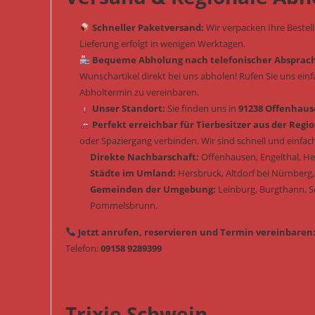
Schneller Paketversand:
Wir verpacken Ihre Bestel
Lieferung erfolgt in wenigen Werktagen.
Bequeme Abholung nach telefonischer Absprac
Wunschartikel direkt bei uns abholen! Rufen Sie uns ein
Abholtermin zu vereinbaren.
Unser Standort:
Sie finden uns in
91238 Offenhause
Perfekt erreichbar für Tierbesitzer aus der Regio
oder Spaziergang verbinden. Wir sind schnell und einfach
Direkte Nachbarschaft:
Offenhausen, Engelthal, H
Städte im Umland:
Hersbruck, Altdorf bei Nürnberg,
Gemeinden der Umgebung:
Leinburg, Burgthann, 
Pommelsbrunn.
Jetzt anrufen, reservieren und Termin vereinbaren
Telefon:
09158 9289399
Trixie Schwein