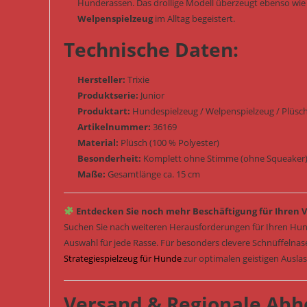
Hunderassen. Das drollige Modell überzeugt ebenso wi
Welpenspielzeug
im Alltag begeistert.
Technische Daten:
Hersteller:
Trixie
Produktserie:
Junior
Produktart:
Hundespielzeug / Welpenspielzeug / Plüschs
Artikelnummer:
36169
Material:
Plüsch (100 % Polyester)
Besonderheit:
Komplett ohne Stimme (ohne Squeaker) /
Maße:
Gesamtlänge ca. 15 cm
Entdecken Sie noch mehr Beschäftigung für Ihren V
Suchen Sie nach weiteren Herausforderungen für Ihren Hun
Auswahl für jede Rasse. Für besonders clevere Schnüffelna
Strategiespielzeug für Hunde
zur optimalen geistigen Ausla
Versand & Regionale Abh