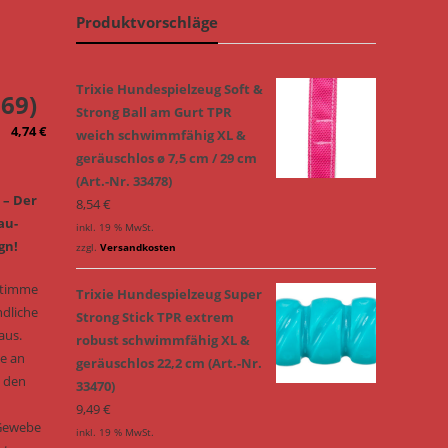
Produktvorschläge
Trixie Hundespielzeug Soft &
169)
Strong Ball am Gurt TPR
4,74
€
weich schwimmfähig XL &
geräuschlos ø 7,5 cm / 29 cm
(Art.-Nr. 33478)
 – Der
8,54
€
au-
inkl. 19 % MwSt.
gn!
zzgl.
Versandkosten
Stimme
Trixie Hundespielzeug Super
ndliche
Strong Stick TPR extrem
aus.
robust schwimmfähig XL &
e an
geräuschlos 22,2 cm (Art.-Nr.
n den
33470)
9,49
€
-Gewebe
inkl. 19 % MwSt.