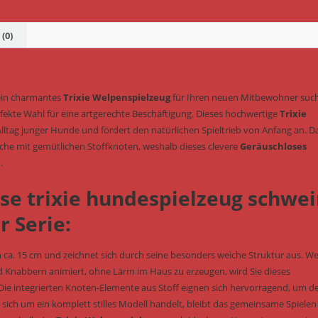
15
cm
(Art.-
(0)
Nr.
36169)
Menge
ein charmantes
Trixie Welpenspielzeug
für Ihren neuen Mitbewohner suc
fekte Wahl für eine artgerechte Beschäftigung. Dieses hochwertige
Trixie
Alltag junger Hunde und fördert den natürlichen Spieltrieb von Anfang an. D
che mit gemütlichen Stoffknoten, weshalb dieses clevere
Geräuschloses
.
ose trixie hundespielzeug schwe
r Serie:
on ca. 15 cm und zeichnet sich durch seine besonders weiche Struktur aus. W
 Knabbern animiert, ohne Lärm im Haus zu erzeugen, wird Sie dieses
ie integrierten Knoten-Elemente aus Stoff eignen sich hervorragend, um d
s sich um ein komplett stilles Modell handelt, bleibt das gemeinsame Spielen