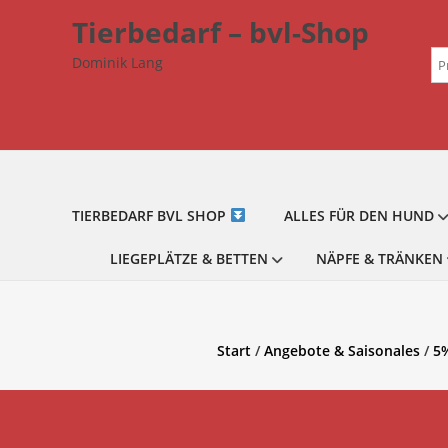
Zum
Tierbedarf – bvl-Shop
Inhalt
Su
springen
Dominik Lang
na
TIERBEDARF BVL SHOP
ALLES FÜR DEN HUND
LIEGEPLÄTZE & BETTEN
NÄPFE & TRÄNKEN
Start
/
Angebote & Saisonales
/
5