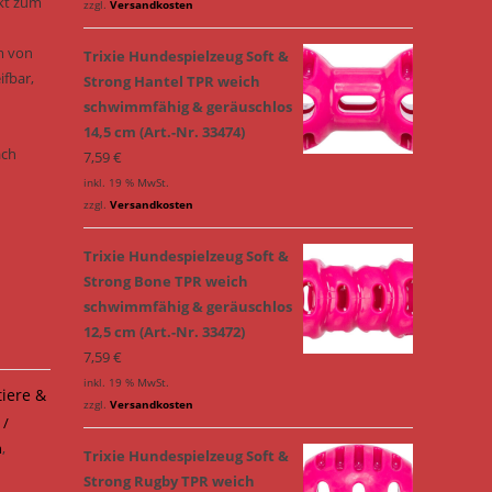
ekt zum
zzgl.
Versandkosten
m von
Trixie Hundespielzeug Soft &
ifbar,
Strong Hantel TPR weich
schwimmfähig & geräuschlos
14,5 cm (Art.-Nr. 33474)
ach
7,59
€
inkl. 19 % MwSt.
zzgl.
Versandkosten
Trixie Hundespielzeug Soft &
Strong Bone TPR weich
schwimmfähig & geräuschlos
12,5 cm (Art.-Nr. 33472)
7,59
€
inkl. 19 % MwSt.
tiere &
zzgl.
Versandkosten
 /
n
,
Trixie Hundespielzeug Soft &
Strong Rugby TPR weich