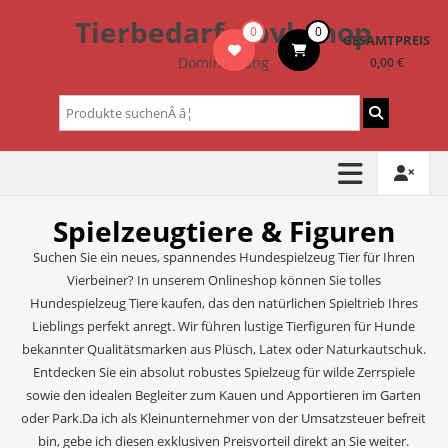
Zum
Tierbedarf – bvl-Shop
0
0
Inhalt
GESAMTPREIS
springen
Dominik Lang
0,00 €
Suchen
nach:
Spielzeugtiere & Figuren
Suchen Sie ein neues, spannendes Hundespielzeug Tier für Ihren
Vierbeiner? In unserem Onlineshop können Sie tolles
Hundespielzeug Tiere kaufen, das den natürlichen Spieltrieb Ihres
Lieblings perfekt anregt. Wir führen lustige Tierfiguren für Hunde
bekannter Qualitätsmarken aus Plüsch, Latex oder Naturkautschuk.
Entdecken Sie ein absolut robustes Spielzeug für wilde Zerrspiele
sowie den idealen Begleiter zum Kauen und Apportieren im Garten
oder Park.Da ich als Kleinunternehmer von der Umsatzsteuer befreit
bin, gebe ich diesen exklusiven Preisvorteil direkt an Sie weiter.