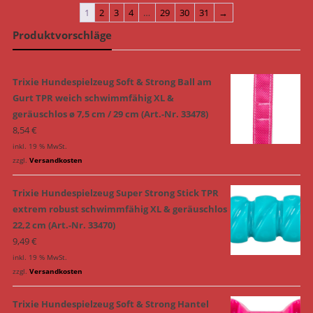
1
2
3
4
…
29
30
31
→
Produktvorschläge
Trixie Hundespielzeug Soft & Strong Ball am
Gurt TPR weich schwimmfähig XL &
geräuschlos ø 7,5 cm / 29 cm (Art.-Nr. 33478)
8,54
€
inkl. 19 % MwSt.
zzgl.
Versandkosten
Trixie Hundespielzeug Super Strong Stick TPR
extrem robust schwimmfähig XL & geräuschlos
22,2 cm (Art.-Nr. 33470)
9,49
€
inkl. 19 % MwSt.
zzgl.
Versandkosten
Trixie Hundespielzeug Soft & Strong Hantel