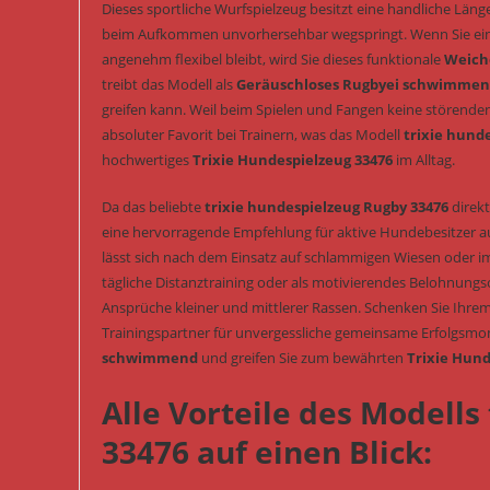
Dieses sportliche Wurfspielzeug besitzt eine handliche Läng
beim Aufkommen unvorhersehbar wegspringt. Wenn Sie ein 
angenehm flexibel bleibt, wird Sie dieses funktionale
Weich
treibt das Modell als
Geräuschloses Rugbyei schwimme
greifen kann. Weil beim Spielen und Fangen keine störende
absoluter Favorit bei Trainern, was das Modell
trixie hund
hochwertiges
Trixie Hundespielzeug 33476
im Alltag.
Da das beliebte
trixie hundespielzeug Rugby 33476
direkt
eine hervorragende Empfehlung für aktive Hundebesitzer au
lässt sich nach dem Einsatz auf schlammigen Wiesen oder i
tägliche Distanztraining oder als motivierendes Belohnung
Ansprüche kleiner und mittlerer Rassen. Schenken Sie Ihrem 
Trainingspartner für unvergessliche gemeinsame Erfolgsmome
schwimmend
und greifen Sie zum bewährten
Trixie Hund
Alle Vorteile des Modells
33476 auf einen Blick: