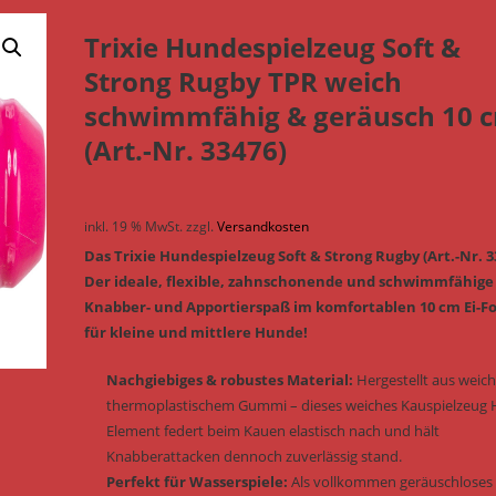
Trixie Hundespielzeug Soft &
Strong Rugby TPR weich
schwimmfähig & geräusch 10 
(Art.-Nr. 33476)
inkl. 19 % MwSt.
zzgl.
Versandkosten
Das Trixie Hundespielzeug Soft & Strong Rugby (Art.-Nr. 3
Der ideale, flexible, zahnschonende und schwimmfähige
Knabber- und Apportierspaß im komfortablen 10 cm Ei-F
für kleine und mittlere Hunde!
Nachgiebiges & robustes Material:
Hergestellt aus wei
thermoplastischem Gummi – dieses weiches Kauspielzeug
Element federt beim Kauen elastisch nach und hält
Knabberattacken dennoch zuverlässig stand.
Perfekt für Wasserspiele:
Als vollkommen geräuschloses