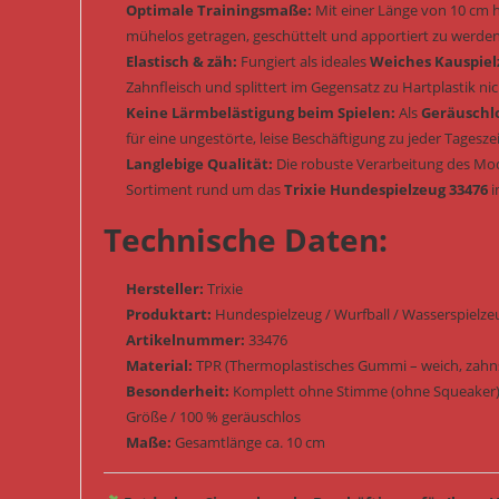
Optimale Trainingsmaße:
Mit einer Länge von 10 cm 
mühelos getragen, geschüttelt und apportiert zu werden
Elastisch & zäh:
Fungiert als ideales
Weiches Kauspie
Zahnfleisch und splittert im Gegensatz zu Hartplastik nic
Keine Lärmbelästigung beim Spielen:
Als
Geräuschl
für eine ungestörte, leise Beschäftigung zu jeder Tageszei
Langlebige Qualität:
Die robuste Verarbeitung des Mod
Sortiment rund um das
Trixie Hundespielzeug 33476
i
Technische Daten:
Hersteller:
Trixie
Produktart:
Hundespielzeug / Wurfball / Wasserspielzeu
Artikelnummer:
33476
Material:
TPR (Thermoplastisches Gummi – weich, zahns
Besonderheit:
Komplett ohne Stimme (ohne Squeaker) /
Größe / 100 % geräuschlos
Maße:
Gesamtlänge ca. 10 cm