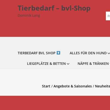
Zum
Tierbedarf – bvl-Shop
Inhalt
Su
springen
Dominik Lang
na
TIERBEDARF BVL SHOP
ALLES FÜR DEN HUND
LIEGEPLÄTZE & BETTEN
NÄPFE & TRÄNKEN
Start
/
Angebote & Saisonales
/
Neuheit