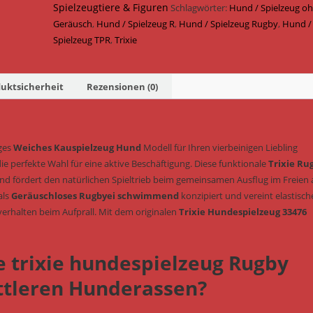
Rugby
Spielzeugtiere & Figuren
Schlagwörter:
Hund / Spielzeug o
TPR
Geräusch
,
Hund / Spielzeug R
,
Hund / Spielzeug Rugby
,
Hund /
weich
Spielzeug TPR
,
Trixie
schwimmfähig
&
geräusch
uktsicherheit
Rezensionen (0)
10
cm
(Art.-
iges
Weiches Kauspielzeug Hund
Modell für Ihren vierbeinigen Liebling
Nr.
ie perfekte Wahl für eine aktive Beschäftigung. Diese funktionale
Trixie Ru
33476)
d fördert den natürlichen Spieltrieb beim gemeinsamen Ausflug im Freien 
Menge
als
Geräuschloses Rugbyei schwimmend
konzipiert und vereint elastisch
rhalten beim Aufprall. Mit dem originalen
Trixie Hundespielzeug 33476
e trixie hundespielzeug Rugby
ittleren Hunderassen?