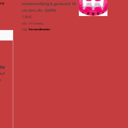
hne
schwimmfähig & geräusch 10
cm (Art.-Nr. 33476)
7,59
€
inkl. 19 % MwSt.
zzgl.
Versandkosten
gby
auf
e