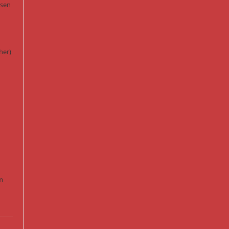
ssen
her)
m