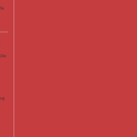
oße
g
 Die
lug