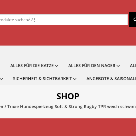
chen
ch:
ALLES FÜR DIE KATZE
ALLES FÜR DEN NAGER
AL
SICHERHEIT & SICHTBARKEIT
ANGEBOTE & SAISONAL
SHOP
en
/ Trixie Hundespielzeug Soft & Strong Rugby TPR weich schwimm