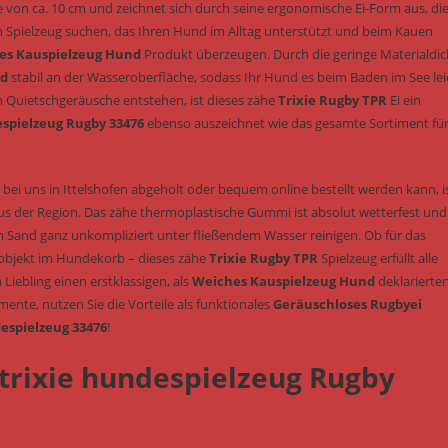
e von ca. 10 cm und zeichnet sich durch seine ergonomische Ei-Form aus, di
Spielzeug suchen, das Ihren Hund im Alltag unterstützt und beim Kauen
es Kauspielzeug Hund
Produkt überzeugen. Durch die geringe Materialdic
nd
stabil an der Wasseroberfläche, sodass Ihr Hund es beim Baden im See lei
n Quietschgeräusche entstehen, ist dieses zähe
Trixie Rugby TPR
Ei ein
espielzeug Rugby 33476
ebenso auszeichnet wie das gesamte Sortiment für
 bei uns in Ittelshofen abgeholt oder bequem online bestellt werden kann, i
s der Region. Das zähe thermoplastische Gummi ist absolut wetterfest und
m Sand ganz unkompliziert unter fließendem Wasser reinigen. Ob für das
sobjekt im Hundekorb – dieses zähe
Trixie Rugby TPR
Spielzeug erfüllt alle
Liebling einen erstklassigen, als
Weiches Kauspielzeug Hund
deklarierte
nte, nutzen Sie die Vorteile als funktionales
Geräuschloses Rugbyei
espielzeug 33476
!
 trixie hundespielzeug Rugby