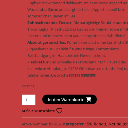
Rugbyei schwimmend deklariert, treibt es hervorragend an
Wasseroberfläche und sorgt für tollen Apportierspaß beim
sommerlichen Baden im See.
Zahnschonende Textur:
Die nachgiebige Struktur aus der
Trixie Rugby TPR schützt das Gebiss von kleinen sowie mitt
Rassen und massiert beim Kauen angstfrei das Zahnfleisch.
Absolut geräuschlos:
Kommt komplett ohne künstliche 
(Squeaker) aus – perfekt für eine ruhige, konzentrierte
Beschäftigung im Haus, die die Nerven schont.
Flexibel für Sie:
Schneller Paketversand nach Hause oder
kostenlose Abholung in 91238 Offenhausen (Ittelshofen) n
telefonischer Absprache (
09158 9289399
).
Vorrätig
Trixie
In den Warenkorb
Hundespielzeug
Soft
Auf die Wunschliste
&
Strong
Kategorien:
5% Rabatt
,
Neuheite
Artikelnummer:
bvl9628