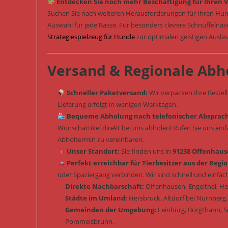
Entdecken Sie noch mehr Beschäftigung für Ihren V
Suchen Sie nach weiteren Herausforderungen für Ihren Hun
Auswahl für jede Rasse. Für besonders clevere Schnüffelna
Strategiespielzeug für Hunde
zur optimalen geistigen Ausla
Versand & Regionale Abh
Schneller Paketversand:
Wir verpacken Ihre Bestel
Lieferung erfolgt in wenigen Werktagen.
Bequeme Abholung nach telefonischer Absprac
Wunschartikel direkt bei uns abholen! Rufen Sie uns ein
Abholtermin zu vereinbaren.
Unser Standort:
Sie finden uns in
91238 Offenhause
Perfekt erreichbar für Tierbesitzer aus der Regio
oder Spaziergang verbinden. Wir sind schnell und einfach
Direkte Nachbarschaft:
Offenhausen, Engelthal, H
Städte im Umland:
Hersbruck, Altdorf bei Nürnberg,
Gemeinden der Umgebung:
Leinburg, Burgthann, 
Pommelsbrunn.