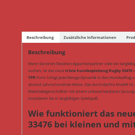
Beschreibung
Zusätzliche Informationen
Prod
Beschreibung
Wenn Sie einen flexiblen Apportierpartner oder ein langleb
suchen, ist das neue
trixie hundespielzeug Rugby 33476
d
TPR
Form bringt jede Menge Dynamik in den Hundealltag un
absolut zahnschonende Weise. Das durchdachte Modell ist 
Materialeigenschaften mit einem unberechenbaren Sprungve
investieren Sie in langlebigen Spielspaß.
Wie funktioniert das neu
33476 bei kleinen und m