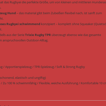
hat das Rugbyei die perfekte Größe, um von kleinen und mittleren Hundera
.
lzeug Hund
– das material gibt beim Zubeißen flexibel nach, ist sanft zum
ht.
oses Rugbyei schwimmend
konzipiert – komplett ohne Squeaker (Quietsc
t.
ells aus der Serie
Trixie Rugby TPR
überzeugt ebenso wie das gesamte
m anspruchsvollen Outdoor-Alltag.
g / Apportierspielzeug / TPR-Spielzeug / Soft & Strong Rugby
chonend, elastisch und ungiftig)
 Zu 100 % schwimmfähig / Flexible, weiche Ausführung / Komfortable 10 c