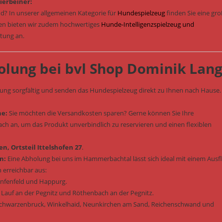
ierbeiner:
d? In unserer allgemeinen Kategorie für
Hundespielzeug
finden Sie eine gr
sen bieten wir zudem hochwertiges
Hunde-Intelligenzspielzeug und
stung an.
olung bei bvl Shop Dominik Lan
lung sorgfältig und senden das Hundespielzeug direkt zu Ihnen nach Hause.
he:
Sie möchten die Versandkosten sparen? Gerne können Sie Ihre
fach an, um das Produkt unverbindlich zu reservieren und einen flexiblen
n, Ortsteil Ittelshofen 27
.
n:
Eine Abholung bei uns im Hammerbachtal lässt sich ideal mit einem Ausf
 erreichbar aus:
enfenfeld und Happurg.
 Lauf an der Pegnitz und Röthenbach an der Pegnitz.
Schwarzenbruck, Winkelhaid, Neunkirchen am Sand, Reichenschwand und