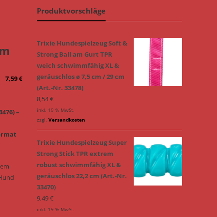
Produktvorschläge
Trixie Hundespielzeug Soft &
cm
Strong Ball am Gurt TPR
weich schwimmfähig XL &
geräuschlos ø 7,5 cm / 29 cm
7,59
€
(Art.-Nr. 33478)
8,54
€
inkl. 19 % MwSt.
3476) –
zzgl.
Versandkosten
ormat
Trixie Hundespielzeug Super
Strong Stick TPR extrem
robust schwimmfähig XL &
chem
geräuschlos 22,2 cm (Art.-Nr.
 Hund
33470)
9,49
€
inkl. 19 % MwSt.