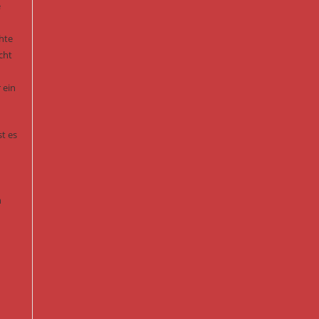
e
hte
cht
 ein
st es
n