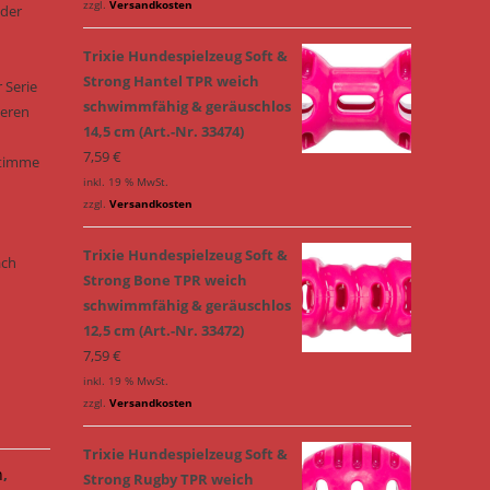
zzgl.
Versandkosten
 der
Trixie Hundespielzeug Soft &
Strong Hantel TPR weich
 Serie
schwimmfähig & geräuschlos
leren
14,5 cm (Art.-Nr. 33474)
7,59
€
Stimme
inkl. 19 % MwSt.
zzgl.
Versandkosten
Trixie Hundespielzeug Soft &
ach
Strong Bone TPR weich
schwimmfähig & geräuschlos
12,5 cm (Art.-Nr. 33472)
7,59
€
inkl. 19 % MwSt.
zzgl.
Versandkosten
Trixie Hundespielzeug Soft &
n
,
Strong Rugby TPR weich