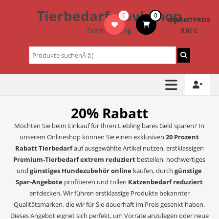
Zum
Tierbedarf – bvl-Shop
0
0
Inhalt
GESAMTPREIS
springen
Dominik Lang
0,00 €
Suchen
nach:
20% Rabatt
Möchten Sie beim Einkauf für Ihren Liebling bares Geld sparen? In
unserem Onlineshop können Sie einen exklusiven
20 Prozent
Rabatt Tierbedarf
auf ausgewählte Artikel nutzen, erstklassigen
Premium-Tierbedarf extrem reduziert
bestellen, hochwertiges
und
günstiges Hundezubehör online
kaufen, durch
günstige
Spar-Angebote
profitieren und tollen
Katzenbedarf reduziert
entdecken. Wir führen erstklassige Produkte bekannter
Qualitätsmarken, die wir für Sie dauerhaft im Preis gesenkt haben.
Dieses Angebot eignet sich perfekt, um Vorräte anzulegen oder neue