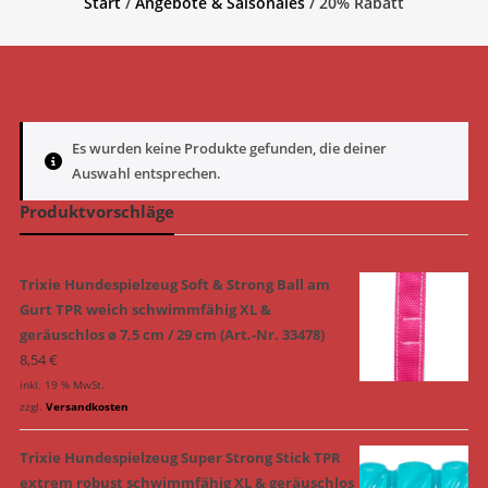
Start
/
Angebote & Saisonales
/ 20% Rabatt
Es wurden keine Produkte gefunden, die deiner
Auswahl entsprechen.
Produktvorschläge
Trixie Hundespielzeug Soft & Strong Ball am
Gurt TPR weich schwimmfähig XL &
geräuschlos ø 7,5 cm / 29 cm (Art.-Nr. 33478)
8,54
€
inkl. 19 % MwSt.
zzgl.
Versandkosten
Trixie Hundespielzeug Super Strong Stick TPR
extrem robust schwimmfähig XL & geräuschlos