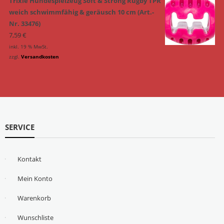
Trixie Hundespielzeug Soft & Strong Rugby TPR
weich schwimmfähig & geräusch 10 cm (Art.-
Nr. 33476)
7,59
€
inkl. 19 % MwSt.
zzgl.
Versandkosten
SERVICE
Kontakt
Mein Konto
Warenkorb
Wunschliste