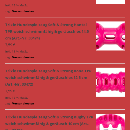
inkl. 19 % MwSt.
zzgl.
Versandkosten
Trixie Hundespielzeug Soft & Strong Hantel
TPR weich schwimmfähig & geräuschlos 14,5
cm (Art.-Nr. 33474)
7,59
€
inkl. 19 % MwSt.
zzgl.
Versandkosten
Trixie Hundespielzeug Soft & Strong Bone TPR
weich schwimmfähig & geräuschlos 12,5 cm
(Art.-Nr. 33472)
7,59
€
inkl. 19 % MwSt.
zzgl.
Versandkosten
Trixie Hundespielzeug Soft & Strong Rugby TPR
weich schwimmfähig & geräusch 10 cm (Art.-