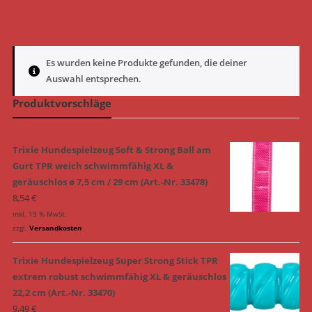
Es wurden keine Produkte gefunden, die deiner
Auswahl entsprechen.
Produktvorschläge
Trixie Hundespielzeug Soft & Strong Ball am
Gurt TPR weich schwimmfähig XL &
geräuschlos ø 7,5 cm / 29 cm (Art.-Nr. 33478)
8,54
€
inkl. 19 % MwSt.
zzgl.
Versandkosten
Trixie Hundespielzeug Super Strong Stick TPR
extrem robust schwimmfähig XL & geräuschlos
22,2 cm (Art.-Nr. 33470)
9,49
€