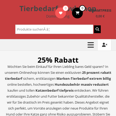
Zum
Tierbedarf – bvl-Shop
0
0
Inhalt
GESAMTPREIS
springen
Dominik Lang
0,00 €
Suchen
nach:
25% Rabatt
Möchten Sie beim Einkauf für Ihren Liebling bares Geld sparen? In
unserem Onlineshop können Sie einen exklusiven
25 prozent rabatt
tierbedarf
sichern, erstklassigen
Marken-Tierbedarf extrem billig
online bestellen, hochwertiges
Hundezubehör massiv reduziert
kaufen und tollen
Katzenbedarf tiefpreis
entdecken. Wir führen
erstklassiges Zubehör und Futter bekannter Qualitätshersteller, die
wir für Sie drastisch im Preis gesenkt haben. Dieses Angebot eignet
sich perfekt, um Vorräte anzulegen oder neue Produkte für Ihren
Hund oder Ihre Katze ganz ohne Risiko auszuprobieren. Stöbern Sie