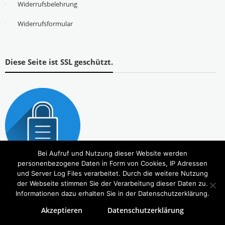
Widerrufsbelehrung
Widerrufsformular
Diese Seite ist SSL geschützt.
Bei Aufruf und Nutzung dieser Website werden
personenbezogene Daten in Form von Cookies, IP Adressen
und Server Log Files verarbeitet. Durch die weitere Nutzung
der Webseite stimmen Sie der Verarbeitung dieser Daten zu.
Informationen dazu erhalten Sie in der Datenschutzerklärung.
Akzeptieren
Datenschutzerklärung
Copyright © 2026
Tierbedarf – bvl-Shop
. Alle Rechte vorbehalten. Theme:
eStore
von ThemeGrill.
Powered by
WordPress
.