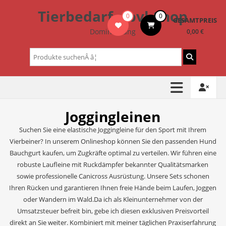
Zum
Tierbedarf – bvl-Shop
0
0
Inhalt
GESAMTPREIS
springen
Dominik Lang
0,00 €
Suchen
nach:
Joggingleinen
Suchen Sie eine elastische Joggingleine für den Sport mit Ihrem
Vierbeiner? In unserem Onlineshop können Sie den passenden Hund
Bauchgurt kaufen, um Zugkräfte optimal zu verteilen. Wir führen eine
robuste Laufleine mit Ruckdämpfer bekannter Qualitätsmarken
sowie professionelle Canicross Ausrüstung. Unsere Sets schonen
Ihren Rücken und garantieren Ihnen freie Hände beim Laufen, Joggen
oder Wandern im Wald.Da ich als Kleinunternehmer von der
Umsatzsteuer befreit bin, gebe ich diesen exklusiven Preisvorteil
direkt an Sie weiter. Kombiniert mit meiner täglichen Praxiserfahrung