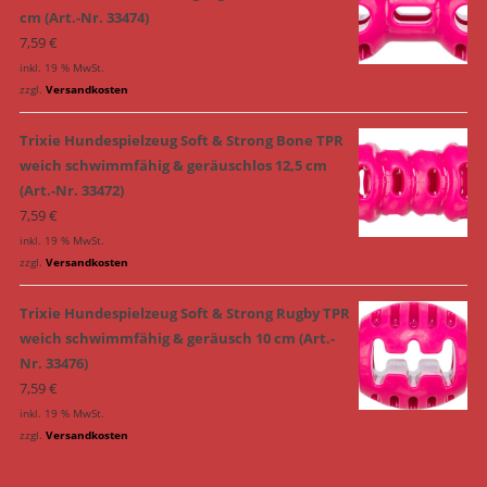
cm (Art.-Nr. 33474)
7,59
€
inkl. 19 % MwSt.
zzgl.
Versandkosten
Trixie Hundespielzeug Soft & Strong Bone TPR
weich schwimmfähig & geräuschlos 12,5 cm
(Art.-Nr. 33472)
7,59
€
inkl. 19 % MwSt.
zzgl.
Versandkosten
Trixie Hundespielzeug Soft & Strong Rugby TPR
weich schwimmfähig & geräusch 10 cm (Art.-
Nr. 33476)
7,59
€
inkl. 19 % MwSt.
zzgl.
Versandkosten