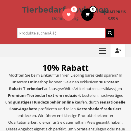
Zum
Tierbedarf – bvl-Shop
0
0
Inhalt
GESAMTPREIS
springen
Dominik Lang
0,00 €
Suchen
nach:
10% Rabatt
Möchten Sie beim Einkauf für Ihren Liebling bares Geld sparen? In
unserem Onlineshop können Sie einen exklusiven
10 Prozent
Rabatt Tierbedarf
auf ausgewählte Artikel nutzen, erstklassigen
Premium-Tierbedarf extrem reduziert
bestellen, hochwertiges
und
günstiges Hundezubehör online
kaufen, durch
sensationelle
Spar-Angebote
profitieren und tollen
Katzenbedarf reduziert
entdecken. Wir führen erstklassige Produkte bekannter
Qualitätsmarken, die wir für Sie dauerhaft im Preis gesenkt haben.
Dieses Angebot eignet sich perfekt, um Vorräte anzulegen oder neue