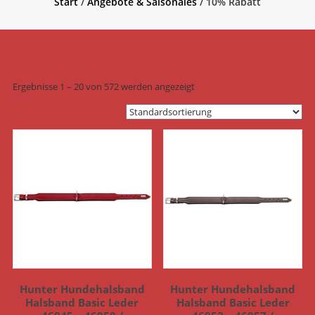
Start
/
Angebote & Saisonales
/ 10% Rabatt
Ergebnisse 1 – 20 von 572 werden angezeigt
Hunter Hundehalsband
Hunter Hundehalsband
Halsband Basic Leder
Halsband Basic Leder