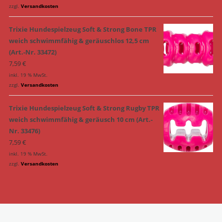
zzgl.
Versandkosten
Trixie Hundespielzeug Soft & Strong Bone TPR
weich schwimmfähig & geräuschlos 12,5 cm
(Art.-Nr. 33472)
7,59
€
inkl. 19 % MwSt.
zzgl.
Versandkosten
Trixie Hundespielzeug Soft & Strong Rugby TPR
weich schwimmfähig & geräusch 10 cm (Art.-
Nr. 33476)
7,59
€
inkl. 19 % MwSt.
zzgl.
Versandkosten