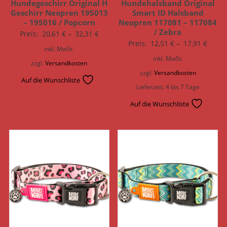
Hundegeschirr Original H
Hundehalsband Original
Geschirr Neopren 195013
Smart ID Halsband
– 195016 / Popcorn
Neopren 117081 – 117084
/ Zebra
Preis:
20,61
€
–
32,31
€
Preis:
12,51
€
–
17,91
€
inkl. MwSt.
inkl. MwSt.
zzgl.
Versandkosten
zzgl.
Versandkosten
Auf die Wunschliste
Lieferzeit:
4 bis 7 Tage
Auf die Wunschliste