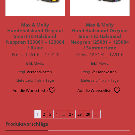
Max & Molly
Max & Molly
Hundehalsband Original
Hundehalsband Original
Smart ID Halsband
Smart ID Halsband
Neopren 123081 – 123084
Neopren 125081 – 125084
/ Ruler
/ Summertime
Preis:
12,51
€
–
17,91
€
Preis:
12,51
€
–
17,91
€
inkl. MwSt.
inkl. MwSt.
zzgl.
Versandkosten
zzgl.
Versandkosten
Lieferzeit:
4 bis 7 Tage
Lieferzeit:
4 bis 7 Tage
Auf die Wunschliste
Auf die Wunschliste
1
2
3
4
…
27
28
29
→
Produktvorschläge