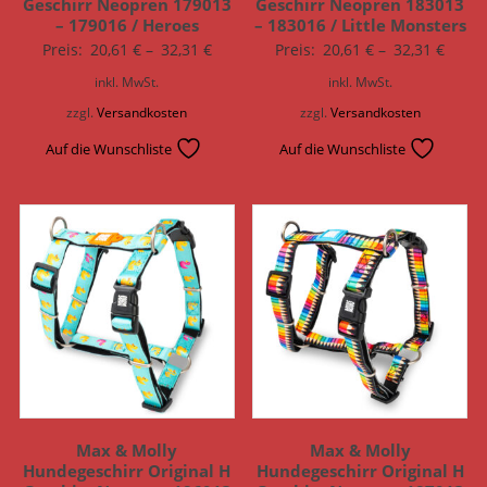
Geschirr Neopren 179013
Geschirr Neopren 183013
– 179016 / Heroes
– 183016 / Little Monsters
Preis:
20,61
€
–
32,31
€
Preis:
20,61
€
–
32,31
€
inkl. MwSt.
inkl. MwSt.
zzgl.
Versandkosten
zzgl.
Versandkosten
Auf die Wunschliste
Auf die Wunschliste
Max & Molly
Max & Molly
Hundegeschirr Original H
Hundegeschirr Original H