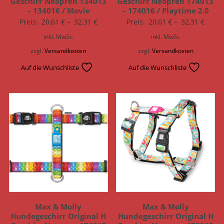
Geschirr Neopren 134013
Geschirr Neopren 174013
– 134016 / Movie
– 174016 / Playtime 2.0
Preis:
20,61
€
–
32,31
€
Preis:
20,61
€
–
32,31
€
inkl. MwSt.
inkl. MwSt.
zzgl.
Versandkosten
zzgl.
Versandkosten
Auf die Wunschliste
Auf die Wunschliste
Max & Molly
Max & Molly
Hundegeschirr Original H
Hundegeschirr Original H