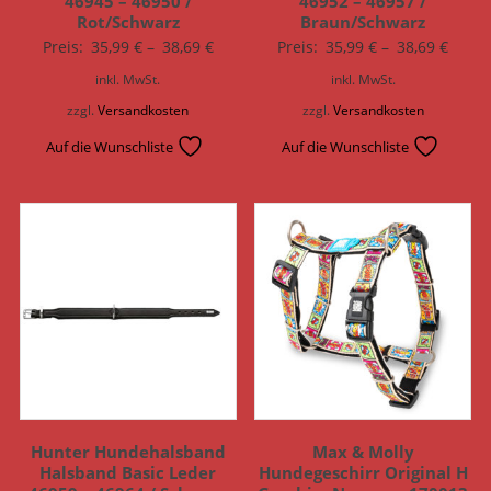
46945 – 46950 /
46952 – 46957 /
Rot/Schwarz
Braun/Schwarz
Preis:
35,99
€
–
38,69
€
Preis:
35,99
€
–
38,69
€
inkl. MwSt.
inkl. MwSt.
zzgl.
Versandkosten
zzgl.
Versandkosten
Auf die Wunschliste
Auf die Wunschliste
Hunter Hundehalsband
Max & Molly
Halsband Basic Leder
Hundegeschirr Original H