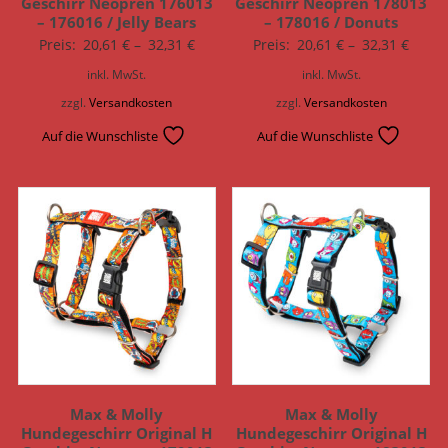
Geschirr Neopren 176013
Geschirr Neopren 178013
– 176016 / Jelly Bears
– 178016 / Donuts
Preis:
20,61
€
–
32,31
€
Preis:
20,61
€
–
32,31
€
inkl. MwSt.
inkl. MwSt.
zzgl.
Versandkosten
zzgl.
Versandkosten
Auf die Wunschliste
Auf die Wunschliste
Max & Molly
Max & Molly
Hundegeschirr Original H
Hundegeschirr Original H