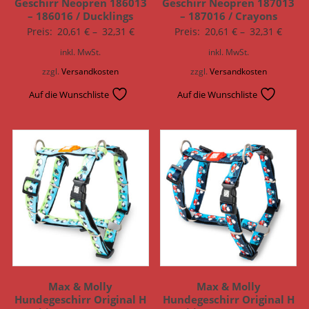
Geschirr Neopren 186013
Geschirr Neopren 187013
– 186016 / Ducklings
– 187016 / Crayons
Preis:
20,61
€
–
32,31
€
Preis:
20,61
€
–
32,31
€
inkl. MwSt.
inkl. MwSt.
zzgl.
Versandkosten
zzgl.
Versandkosten
Auf die Wunschliste
Auf die Wunschliste
Max & Molly
Max & Molly
Hundegeschirr Original H
Hundegeschirr Original H