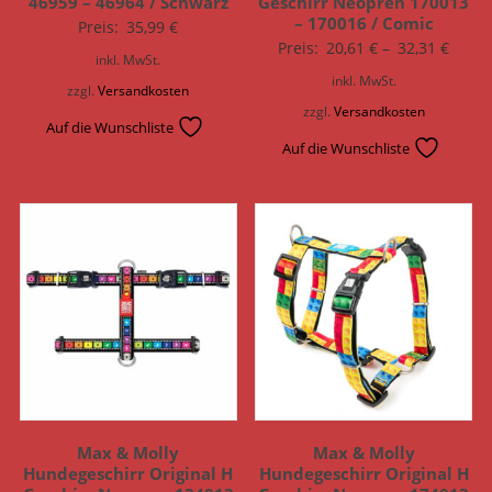
46959 – 46964 / Schwarz
Geschirr Neopren 170013
– 170016 / Comic
Preis:
35,99
€
Preis:
20,61
€
–
32,31
€
inkl. MwSt.
inkl. MwSt.
zzgl.
Versandkosten
zzgl.
Versandkosten
Auf die Wunschliste
Auf die Wunschliste
Max & Molly
Max & Molly
Hundegeschirr Original H
Hundegeschirr Original H