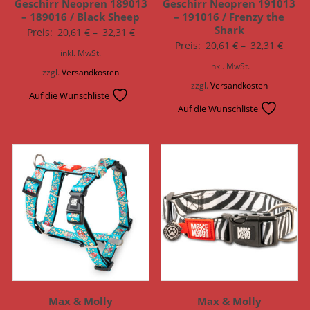
Geschirr Neopren 189013
Geschirr Neopren 191013
– 189016 / Black Sheep
– 191016 / Frenzy the
Shark
Preis:
20,61
€
–
32,31
€
Preis:
20,61
€
–
32,31
€
inkl. MwSt.
inkl. MwSt.
zzgl.
Versandkosten
zzgl.
Versandkosten
Auf die Wunschliste
Auf die Wunschliste
Max & Molly
Max & Molly