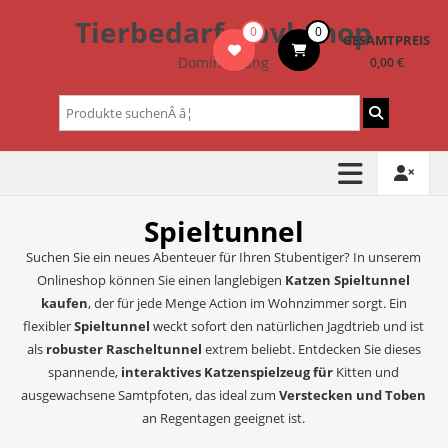
Zum
Tierbedarf – bvl-Shop
0
0
Inhalt
GESAMTPREIS
springen
Dominik Lang
0,00 €
Suchen
nach:
Spieltunnel
Suchen Sie ein neues Abenteuer für Ihren Stubentiger? In unserem
Onlineshop können Sie einen langlebigen
Katzen Spieltunnel
kaufen
, der für jede Menge Action im Wohnzimmer sorgt. Ein
flexibler
Spieltunnel
weckt sofort den natürlichen Jagdtrieb und ist
als
robuster Rascheltunnel
extrem beliebt. Entdecken Sie dieses
spannende,
interaktives Katzenspielzeug für
Kitten und
ausgewachsene Samtpfoten, das ideal zum
Verstecken und Toben
an Regentagen geeignet ist.