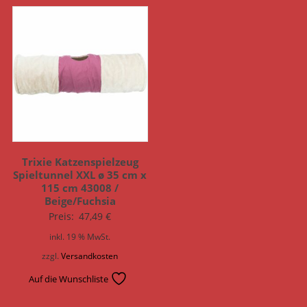
Trixie Katzenspielzeug
Spieltunnel XXL ø 35 cm x
115 cm 43008 /
Beige/Fuchsia
Preis:
47,49
€
inkl. 19 % MwSt.
zzgl.
Versandkosten
Auf die Wunschliste