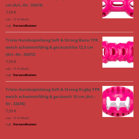
cm (Art.-Nr. 33474)
7,59
€
inkl. 19 % MwSt.
zzgl.
Versandkosten
Trixie Hundespielzeug Soft & Strong Bone TPR
weich schwimmfähig & geräuschlos 12,5 cm
(Art.-Nr. 33472)
7,59
€
inkl. 19 % MwSt.
zzgl.
Versandkosten
Trixie Hundespielzeug Soft & Strong Rugby TPR
weich schwimmfähig & geräusch 10 cm (Art.-
Nr. 33476)
7,59
€
inkl. 19 % MwSt.
zzgl.
Versandkosten