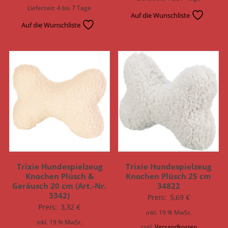
Lieferzeit:
4 bis 7 Tage
Auf die Wunschliste
Auf die Wunschliste
Trixie Hundespielzeug
Trixie Hundespielzeug
Knochen Plüsch &
Knochen Plüsch 25 cm
Geräusch 20 cm (Art.-Nr.
34822
3342)
Preis:
5,69
€
Preis:
3,32
€
inkl. 19 % MwSt.
inkl. 19 % MwSt.
zzgl.
Versandkosten