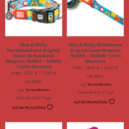
Max & Molly
Max & Molly Hundeleine
Hundehalsband Original
Original Leine Neopren
Smart ID Halsband
183005 – 183008 / Little
Neopren 183081 – 183084
Monsters
/ Little Monsters
Preis:
14,31
€
–
20,61
€
Preis:
12,51
€
–
17,91
€
inkl. MwSt.
inkl. MwSt.
zzgl.
Versandkosten
zzgl.
Versandkosten
Lieferzeit:
4 bis 7 Tage
Lieferzeit:
4 bis 7 Tage
Auf die Wunschliste
Auf die Wunschliste