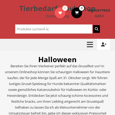
Zum
Tierbedarf – bvl-Shop
0
0
Inhalt
GESAMTPREIS
springen
Dominik Lang
0,00 €
Suchen
nach:
Halloween
Bereiten Sie Ihren Vierbeiner perfekt auf das Gruselfest vor! In
unserem Onlineshop können Sie schaurigen Halloween für Haustiere
kaufen, der für jede Menge Spaß am 31. Oktober sorgt. Wir führen
lustiges Grusel-Spielzeug für Hunde bekannter Qualitätsmarken
sowie gemütliches Katzenzubehör für Halloween im Kürbis- oder
Hexendesign. Entdecken Sie jetzt schaurig-schöne Accessoires und
festliche Snacks, um Ihren Liebling artgerecht am Gruselspaß
teilhaben zu lassen.Da ich als Kleinunternehmer von der
Umsatzsteuer befreit bin, gebe ich diesen exklusiven Preisvorteil