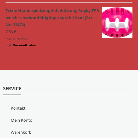
Trixie Hundespielzeug Soft & Strong Rugby TPR
weich schwimmfähig & geräusch 10 cm (Art.-
Nr. 33476)
7,59
€
inkl. 19 % MwSt.
zzgl.
Versandkosten
SERVICE
Kontakt
Mein Konto
Warenkorb