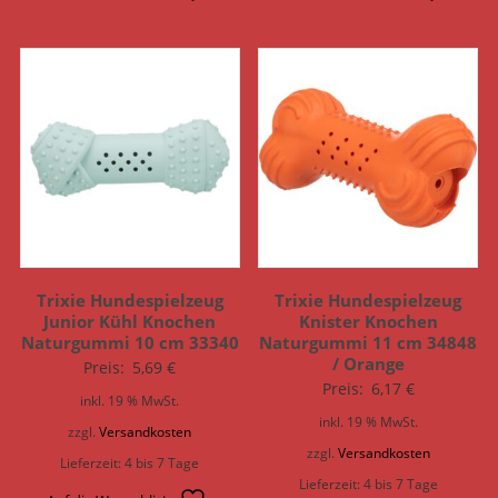
Trixie Hundespielzeug
Trixie Hundespielzeug
Junior Kühl Knochen
Knister Knochen
Naturgummi 10 cm 33340
Naturgummi 11 cm 34848
/ Orange
Preis:
5,69
€
Preis:
6,17
€
inkl. 19 % MwSt.
inkl. 19 % MwSt.
zzgl.
Versandkosten
zzgl.
Versandkosten
Lieferzeit:
4 bis 7 Tage
Lieferzeit:
4 bis 7 Tage