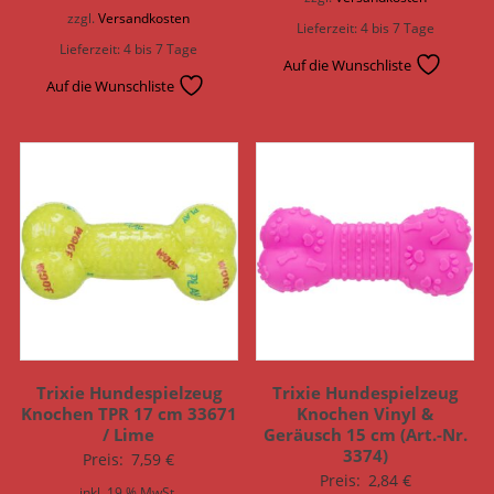
zzgl.
Versandkosten
Lieferzeit:
4 bis 7 Tage
Lieferzeit:
4 bis 7 Tage
Auf die Wunschliste
Auf die Wunschliste
Trixie Hundespielzeug
Trixie Hundespielzeug
Knochen TPR 17 cm 33671
Knochen Vinyl &
/ Lime
Geräusch 15 cm (Art.-Nr.
3374)
Preis:
7,59
€
Preis:
2,84
€
inkl. 19 % MwSt.