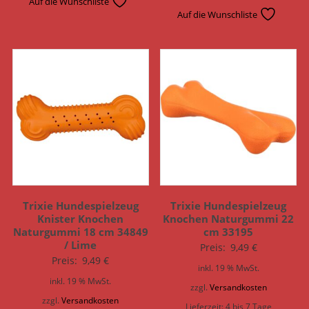
Auf die Wunschliste
Auf die Wunschliste
Trixie Hundespielzeug
Trixie Hundespielzeug
Knister Knochen
Knochen Naturgummi 22
Naturgummi 18 cm 34849
cm 33195
/ Lime
Preis:
9,49
€
Preis:
9,49
€
inkl. 19 % MwSt.
inkl. 19 % MwSt.
zzgl.
Versandkosten
zzgl.
Versandkosten
Lieferzeit:
4 bis 7 Tage