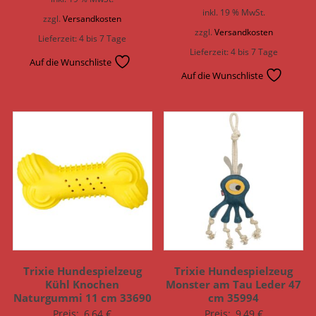
inkl. 19 % MwSt.
zzgl.
Versandkosten
zzgl.
Versandkosten
Lieferzeit:
4 bis 7 Tage
Lieferzeit:
4 bis 7 Tage
Auf die Wunschliste
Auf die Wunschliste
Trixie Hundespielzeug
Trixie Hundespielzeug
Kühl Knochen
Monster am Tau Leder 47
Naturgummi 11 cm 33690
cm 35994
Preis:
6,64
€
Preis:
9,49
€