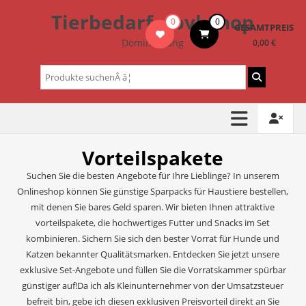
Zum
Tierbedarf – bvl-Shop
0
0
Inhalt
GESAMTPREIS
springen
Dominik Lang
0,00 €
Suchen
nach:
Vorteilspakete
Suchen Sie die besten Angebote für Ihre Lieblinge? In unserem
Onlineshop können Sie günstige Sparpacks für Haustiere bestellen,
mit denen Sie bares Geld sparen. Wir bieten Ihnen attraktive
vorteilspakete, die hochwertiges Futter und Snacks im Set
kombinieren. Sichern Sie sich den bester Vorrat für Hunde und
Katzen bekannter Qualitätsmarken. Entdecken Sie jetzt unsere
exklusive Set-Angebote und füllen Sie die Vorratskammer spürbar
günstiger auf!Da ich als Kleinunternehmer von der Umsatzsteuer
befreit bin, gebe ich diesen exklusiven Preisvorteil direkt an Sie