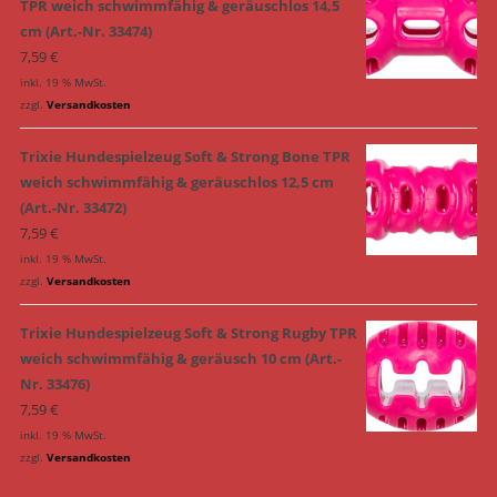
TPR weich schwimmfähig & geräuschlos 14,5
cm (Art.-Nr. 33474)
7,59
€
inkl. 19 % MwSt.
zzgl.
Versandkosten
Trixie Hundespielzeug Soft & Strong Bone TPR
weich schwimmfähig & geräuschlos 12,5 cm
(Art.-Nr. 33472)
7,59
€
inkl. 19 % MwSt.
zzgl.
Versandkosten
Trixie Hundespielzeug Soft & Strong Rugby TPR
weich schwimmfähig & geräusch 10 cm (Art.-
Nr. 33476)
7,59
€
inkl. 19 % MwSt.
zzgl.
Versandkosten