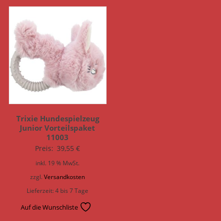
Trixie Hundespielzeug
Junior Vorteilspaket
11003
Preis:
39,55
€
inkl. 19 % MwSt.
zzgl.
Versandkosten
Lieferzeit:
4 bis 7 Tage
Auf die Wunschliste