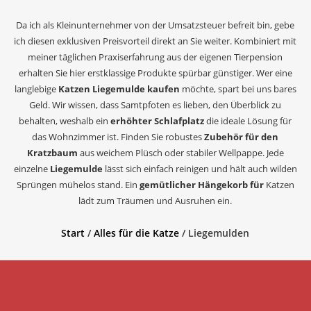
Da ich als Kleinunternehmer von der Umsatzsteuer befreit bin, gebe
ich diesen exklusiven Preisvorteil direkt an Sie weiter. Kombiniert mit
meiner täglichen Praxiserfahrung aus der eigenen Tierpension
erhalten Sie hier erstklassige Produkte spürbar günstiger. Wer eine
langlebige
Katzen Liegemulde kaufen
möchte, spart bei uns bares
Geld. Wir wissen, dass Samtpfoten es lieben, den Überblick zu
behalten, weshalb ein
erhöhter Schlafplatz
die ideale Lösung für
das Wohnzimmer ist. Finden Sie robustes
Zubehör für den
Kratzbaum
aus weichem Plüsch oder stabiler Wellpappe. Jede
einzelne
Liegemulde
lässt sich einfach reinigen und hält auch wilden
Sprüngen mühelos stand. Ein
gemütlicher Hängekorb für
Katzen
lädt zum Träumen und Ausruhen ein.
Start
/
Alles für die Katze
/ Liegemulden