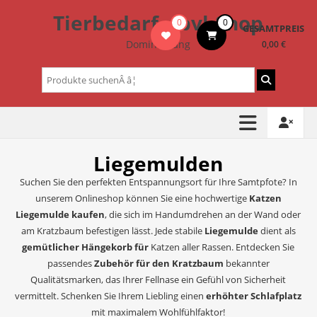
Zum
Tierbedarf – bvl-Shop
0
0
Inhalt
GESAMTPREIS
springen
Dominik Lang
0,00 €
Suchen
nach:
Liegemulden
Suchen Sie den perfekten Entspannungsort für Ihre Samtpfote? In
unserem Onlineshop können Sie eine hochwertige
Katzen
Liegemulde kaufen
, die sich im Handumdrehen an der Wand oder
am Kratzbaum befestigen lässt. Jede stabile
Liegemulde
dient als
gemütlicher Hängekorb für
Katzen aller Rassen. Entdecken Sie
passendes
Zubehör für den Kratzbaum
bekannter
Qualitätsmarken, das Ihrer Fellnase ein Gefühl von Sicherheit
vermittelt. Schenken Sie Ihrem Liebling einen
erhöhter Schlafplatz
mit maximalem Wohlfühlfaktor!