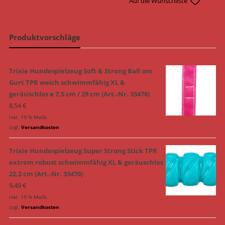
Auf die Wunschliste
Produktvorschläge
Trixie Hundespielzeug Soft & Strong Ball am
Gurt TPR weich schwimmfähig XL &
geräuschlos ø 7,5 cm / 29 cm (Art.-Nr. 33478)
8,54
€
inkl. 19 % MwSt.
zzgl.
Versandkosten
Trixie Hundespielzeug Super Strong Stick TPR
extrem robust schwimmfähig XL & geräuschlos
22,2 cm (Art.-Nr. 33470)
9,49
€
inkl. 19 % MwSt.
zzgl.
Versandkosten