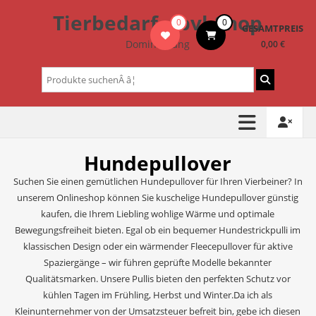
Zum
Tierbedarf – bvl-Shop
0
0
Inhalt
GESAMTPREIS
springen
Dominik Lang
0,00 €
Suchen
nach:
Hundepullover
Suchen Sie einen gemütlichen Hundepullover für Ihren Vierbeiner? In
unserem Onlineshop können Sie kuschelige Hundepullover günstig
kaufen, die Ihrem Liebling wohlige Wärme und optimale
Bewegungsfreiheit bieten. Egal ob ein bequemer Hundestrickpulli im
klassischen Design oder ein wärmender Fleecepullover für aktive
Spaziergänge – wir führen geprüfte Modelle bekannter
Qualitätsmarken. Unsere Pullis bieten den perfekten Schutz vor
kühlen Tagen im Frühling, Herbst und Winter.Da ich als
Kleinunternehmer von der Umsatzsteuer befreit bin, gebe ich diesen