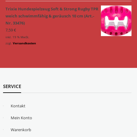
Trixie Hundespielzeug Soft & Strong Rugby TPR
weich schwimmfähig & geräusch 10 cm (Art.-
Nr. 33476)
7,59
€
inkl. 19 % MwSt.
zzgl.
Versandkosten
SERVICE
Kontakt
Mein Konto
Warenkorb