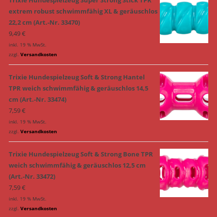
Trixie Hundespielzeug Super Strong Stick TPR
extrem robust schwimmfähig XL & geräuschlos
22,2 cm (Art.-Nr. 33470)
9,49
€
inkl. 19 % MwSt.
zzgl.
Versandkosten
Trixie Hundespielzeug Soft & Strong Hantel
TPR weich schwimmfähig & geräuschlos 14,5
cm (Art.-Nr. 33474)
7,59
€
inkl. 19 % MwSt.
zzgl.
Versandkosten
Trixie Hundespielzeug Soft & Strong Bone TPR
weich schwimmfähig & geräuschlos 12,5 cm
(Art.-Nr. 33472)
7,59
€
inkl. 19 % MwSt.
zzgl.
Versandkosten