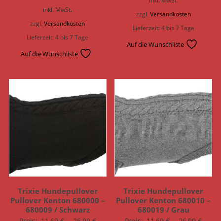
inkl. MwSt.
inkl. MwSt.
zzgl.
Versandkosten
zzgl.
Versandkosten
Lieferzeit:
4 bis 7 Tage
Lieferzeit:
4 bis 7 Tage
Auf die Wunschliste
Auf die Wunschliste
Trixie Hundepullover
Trixie Hundepullover
Pullover Kenton 680000 –
Pullover Kenton 680010 –
680009 / Schwarz
680019 / Grau
Preis:
11,69
€
–
26,99
€
Preis:
11,69
€
–
26,99
€