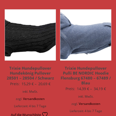
Trixie Hundepullover
Trixie Hundepullover
Hundekönig Pullover
Pulli BE NORDIC Hoodie
28501 – 28504 / Schwarz
Flensburg 67480 – 67489 /
Blau
Preis:
15,29
€
–
20,69
€
Preis:
14,39
€
–
34,19
€
inkl. MwSt.
inkl. MwSt.
zzgl.
Versandkosten
zzgl.
Versandkosten
Lieferzeit:
4 bis 7 Tage
Lieferzeit:
4 bis 7 Tage
Auf die Wunschliste