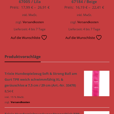
67005 / Lila
67184 / Beige
Preis:
17,99
€
–
26,91
€
Preis:
16,19
€
–
22,41
€
inkl. MwSt.
inkl. MwSt.
zzgl.
Versandkosten
zzgl.
Versandkosten
Lieferzeit:
4 bis 7 Tage
Lieferzeit:
4 bis 7 Tage
Auf die Wunschliste
Auf die Wunschliste
Produktvorschläge
Trixie Hundespielzeug Soft & Strong Ball am
Gurt TPR weich schwimmfähig XL &
geräuschlos ø 7,5 cm / 29 cm (Art.-Nr. 33478)
8,54
€
inkl. 19 % MwSt.
zzgl.
Versandkosten