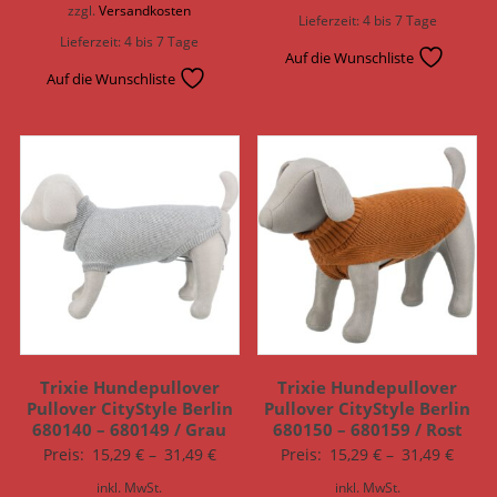
zzgl.
Versandkosten
Lieferzeit:
4 bis 7 Tage
Lieferzeit:
4 bis 7 Tage
Auf die Wunschliste
Auf die Wunschliste
Trixie Hundepullover
Trixie Hundepullover
Pullover CityStyle Berlin
Pullover CityStyle Berlin
680140 – 680149 / Grau
680150 – 680159 / Rost
Preis:
15,29
€
–
31,49
€
Preis:
15,29
€
–
31,49
€
inkl. MwSt.
inkl. MwSt.