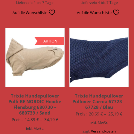
Lieferzeit:
4 bis 7 Tage
Lieferzeit:
4 bis 7 Tage
Auf die Wunschliste
Auf die Wunschliste
AKTION!
Trixie Hundepullover
Trixie Hundepullover
Pulli BE NORDIC Hoodie
Pullover Carnia 67723 –
Flensburg 680730 –
67728 / Blau
680739 / Sand
Preis:
20,69
€
–
25,19
€
Preis:
14,39
€
–
34,19
€
inkl. MwSt.
inkl. MwSt.
zzgl.
Versandkosten