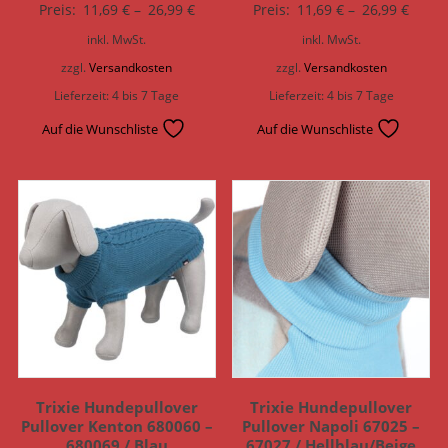
Preis:
11,69
€
–
26,99
€
Preis:
11,69
€
–
26,99
€
inkl. MwSt.
inkl. MwSt.
zzgl.
Versandkosten
zzgl.
Versandkosten
Lieferzeit:
4 bis 7 Tage
Lieferzeit:
4 bis 7 Tage
Auf die Wunschliste
Auf die Wunschliste
Trixie Hundepullover
Trixie Hundepullover
Pullover Kenton 680060 –
Pullover Napoli 67025 –
680069 / Blau
67027 / Hellblau/Beige