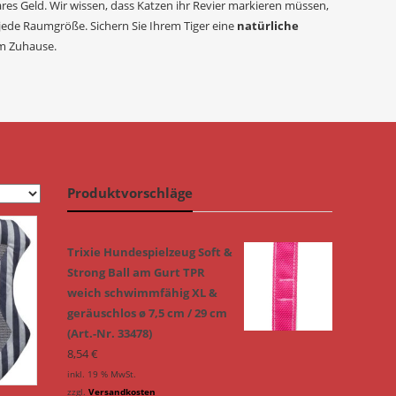
res Geld. Wir wissen, dass Katzen ihr Revier markieren müssen,
 jede Raumgröße. Sichern Sie Ihrem Tiger eine
natürliche
m Zuhause.
Produktvorschläge
Trixie Hundespielzeug Soft &
Strong Ball am Gurt TPR
weich schwimmfähig XL &
geräuschlos ø 7,5 cm / 29 cm
(Art.-Nr. 33478)
8,54
€
inkl. 19 % MwSt.
zzgl.
Versandkosten