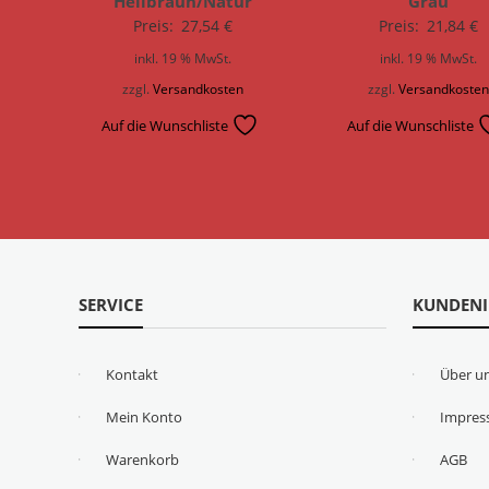
Hellbraun/Natur
Grau
Preis:
27,54
€
Preis:
21,84
€
inkl. 19 % MwSt.
inkl. 19 % MwSt.
zzgl.
Versandkosten
zzgl.
Versandkoste
Auf die Wunschliste
Auf die Wunschliste
SERVICE
KUNDEN
Kontakt
Über u
Mein Konto
Impre
Warenkorb
AGB