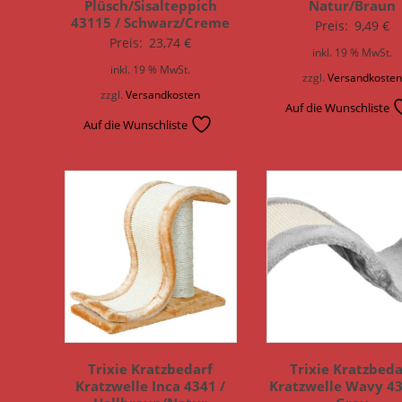
Plüsch/Sisalteppich
Natur/Braun
43115 / Schwarz/Creme
Preis:
9,49
€
Preis:
23,74
€
inkl. 19 % MwSt.
inkl. 19 % MwSt.
zzgl.
Versandkoste
zzgl.
Versandkosten
Auf die Wunschliste
Auf die Wunschliste
Trixie Kratzbedarf
Trixie Kratzbeda
Kratzwelle Inca 4341 /
Kratzwelle Wavy 43