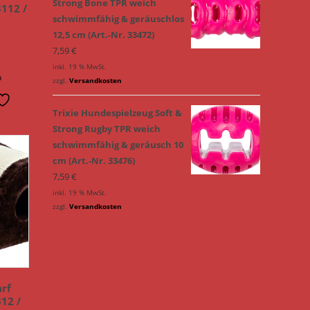
Strong Bone TPR weich
3112 /
schwimmfähig & geräuschlos
12,5 cm (Art.-Nr. 33472)
7,59
€
inkl. 19 % MwSt.
n
zzgl.
Versandkosten
Trixie Hundespielzeug Soft &
Strong Rugby TPR weich
schwimmfähig & geräusch 10
cm (Art.-Nr. 33476)
7,59
€
inkl. 19 % MwSt.
zzgl.
Versandkosten
arf
12 /