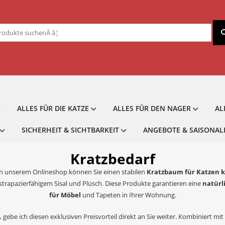
chen
ch:
ALLES FÜR DIE KATZE
ALLES FÜR DEN NAGER
AL
SICHERHEIT & SICHTBARKEIT
ANGEBOTE & SAISONAL
Kratzbedarf
In unserem Onlineshop können Sie einen stabilen
Kratzbaum für Katzen 
trapazierfähigem Sisal und Plüsch. Diese Produkte garantieren eine
natürl
für Möbel
und Tapeten in Ihrer Wohnung.
 gebe ich diesen exklusiven Preisvorteil direkt an Sie weiter. Kombiniert mi