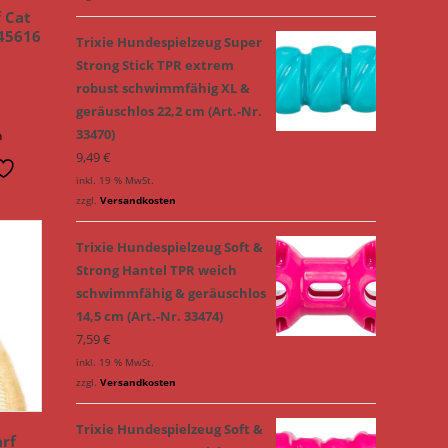
f Cat
45616
Trixie Hundespielzeug Super
Strong Stick TPR extrem
robust schwimmfähig XL &
geräuschlos 22,2 cm (Art.-Nr.
33470)
n
9,49
€
inkl. 19 % MwSt.
zzgl.
Versandkosten
Trixie Hundespielzeug Soft &
Strong Hantel TPR weich
schwimmfähig & geräuschlos
14,5 cm (Art.-Nr. 33474)
7,59
€
inkl. 19 % MwSt.
zzgl.
Versandkosten
Trixie Hundespielzeug Soft &
arf