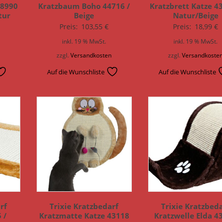
48990
Kratzbaum Boho 44716 /
Kratzbrett Katze 4
tur
Beige
Natur/Beige
Preis:
103,55
€
Preis:
18,99
€
inkl. 19 % MwSt.
inkl. 19 % MwSt.
n
zzgl.
Versandkosten
zzgl.
Versandkoste
Auf die Wunschliste
Auf die Wunschliste
rf
Trixie Kratzbedarf
Trixie Kratzbed
 /
Kratzmatte Katze 43118
Kratzwelle Elda 43