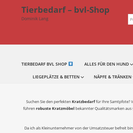
Zum
Tierbedarf – bvl-Shop
Inhalt
Su
springen
Dominik Lang
na
TIERBEDARF BVL SHOP
ALLES FÜR DEN HUND
LIEGEPLÄTZE & BETTEN
NÄPFE & TRÄNKEN
Suchen Sie den perfekten
Kratzbedarf
für Ihre Samtpfote? 
führen
robuste Kratzmöbel
bekannter Qualitätsmarken aus s
Da ich als Kleinunternehmer von der Umsatzsteuer befreit bin,