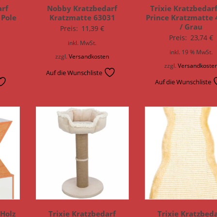
arf
Nobby Kratzbedarf
Trixie Kratzbedar
 Pole
Kratzmatte 63031
Prince Kratzmatte 
/ Grau
Preis:
11,39
€
Preis:
23,74
€
inkl. MwSt.
inkl. 19 % MwSt.
zzgl.
Versandkosten
n
zzgl.
Versandkoste
Auf die Wunschliste
Auf die Wunschliste
 Holz
Trixie Kratzbedarf
Trixie Kratzbed