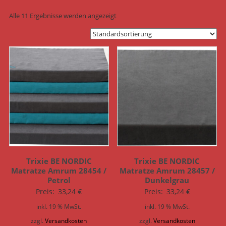
Alle 11 Ergebnisse werden angezeigt
Trixie BE NORDIC
Trixie BE NORDIC
Matratze Amrum 28454 /
Matratze Amrum 28457 /
Petrol
Dunkelgrau
Preis:
33,24
€
Preis:
33,24
€
inkl. 19 % MwSt.
inkl. 19 % MwSt.
zzgl.
Versandkosten
zzgl.
Versandkosten