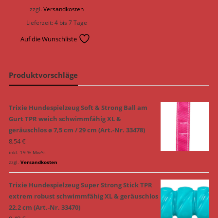
zzgl.
Versandkosten
Lieferzeit:
4 bis 7 Tage
Auf die Wunschliste
Produktvorschläge
Trixie Hundespielzeug Soft & Strong Ball am
Gurt TPR weich schwimmfähig XL &
geräuschlos ø 7,5 cm / 29 cm (Art.-Nr. 33478)
8,54
€
inkl. 19 % MwSt.
zzgl.
Versandkosten
Trixie Hundespielzeug Super Strong Stick TPR
extrem robust schwimmfähig XL & geräuschlos
22,2 cm (Art.-Nr. 33470)