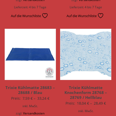
Lieferzeit:
4 bis 7 Tage
Lieferzeit:
4 bis 7 Tage
Auf die Wunschliste
Auf die Wunschliste
Trixie Kühlmatte 28683 –
Trixie Kühlmatte
28688 / Blau
Knochenform 28768 –
28769 / Hellblau
Preis:
7,59
€
–
33,24
€
Preis:
18,04
€
–
28,49
€
inkl. MwSt.
inkl. MwSt.
zzgl.
Versandkosten