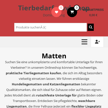
Zum
Tierbedarf – bvl-Shop
0
0
Inhalt
GESAMTPREIS
springen
Dominik Lang
0,00 €
Suchen
nach:
Matten
Suchen Sie eine unkomplizierte und komfortable Unterlage für Ihren
Vierbeiner? In unserem Onlineshop können Sie hochwertige,
praktische Tierliegematten kaufen
, die sich im Alltag besonders
vielseitig einsetzen lassen. Wir führen erstklassige
Hundeliegematten und Katzenliegematten
bekannter
Qualitätsmarken, die sich ideal für Zuhause oder auf Reisen eignen.
Jedes Modell dient als
rutschfeste Unterlage für
glatte Böden oder
Transportboxen. Entdecken Sie pflegeleichte,
waschbare
Liegematten
, die Ihrer Fellnase jederzeit ein
flexibler Liegeplatz