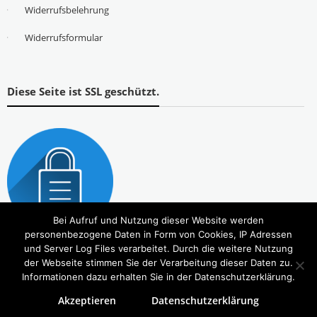
Widerrufsbelehrung
Widerrufsformular
Diese Seite ist SSL geschützt.
Bei Aufruf und Nutzung dieser Website werden
personenbezogene Daten in Form von Cookies, IP Adressen
und Server Log Files verarbeitet. Durch die weitere Nutzung
der Webseite stimmen Sie der Verarbeitung dieser Daten zu.
Informationen dazu erhalten Sie in der Datenschutzerklärung.
Akzeptieren
Datenschutzerklärung
Copyright © 2026
Tierbedarf – bvl-Shop
. Alle Rechte vorbehalten. Theme:
eStore
von ThemeGrill.
Powered by
WordPress
.