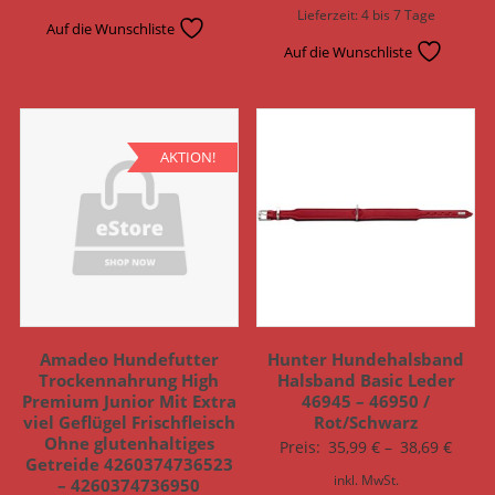
Lieferzeit:
4 bis 7 Tage
Auf die Wunschliste
Auf die Wunschliste
AKTION!
Amadeo Hundefutter
Hunter Hundehalsband
Trockennahrung High
Halsband Basic Leder
Premium Junior Mit Extra
46945 – 46950 /
viel Geflügel Frischfleisch
Rot/Schwarz
Ohne glutenhaltiges
Preis:
35,99
€
–
38,69
€
Getreide 4260374736523
inkl. MwSt.
– 4260374736950