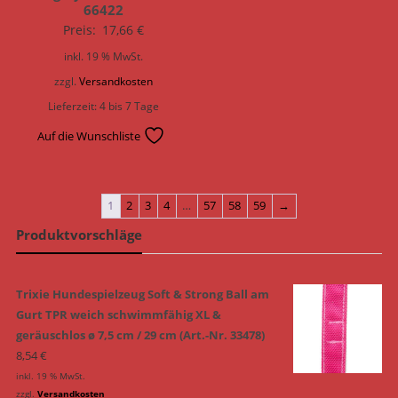
66422
Preis:
17,66
€
inkl. 19 % MwSt.
zzgl.
Versandkosten
Lieferzeit:
4 bis 7 Tage
Auf die Wunschliste
1
2
3
4
…
57
58
59
→
Produktvorschläge
Trixie Hundespielzeug Soft & Strong Ball am
Gurt TPR weich schwimmfähig XL &
geräuschlos ø 7,5 cm / 29 cm (Art.-Nr. 33478)
8,54
€
inkl. 19 % MwSt.
zzgl.
Versandkosten