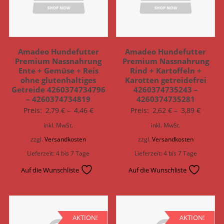
Amadeo Hundefutter
Amadeo Hundefutter
Premium Nassnahrung
Premium Nassnahrung
Ente + Gemüse + Reis
Rind + Kartoffeln +
ohne glutenhaltiges
Karotten getreidefrei
Getreide 4260374734796
4260374735243 –
– 4260374734819
4260374735281
Preis:
2,79
€
–
4,46
€
Preis:
2,62
€
–
3,89
€
inkl. MwSt.
inkl. MwSt.
zzgl.
Versandkosten
zzgl.
Versandkosten
Lieferzeit:
4 bis 7 Tage
Lieferzeit:
4 bis 7 Tage
Auf die Wunschliste
Auf die Wunschliste
AKTION!
AKTION!