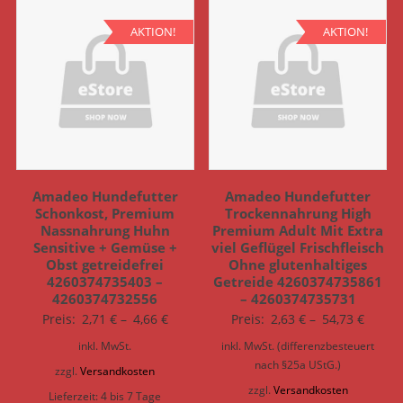
AKTION!
AKTION!
Amadeo Hundefutter
Amadeo Hundefutter
Schonkost, Premium
Trockennahrung High
Nassnahrung Huhn
Premium Adult Mit Extra
Sensitive + Gemüse +
viel Geflügel Frischfleisch
Obst getreidefrei
Ohne glutenhaltiges
4260374735403 –
Getreide 4260374735861
4260374732556
– 4260374735731
Preis:
2,71
€
–
4,66
€
Preis:
2,63
€
–
54,73
€
inkl. MwSt.
inkl. MwSt. (differenzbesteuert
nach §25a UStG.)
zzgl.
Versandkosten
zzgl.
Versandkosten
Lieferzeit:
4 bis 7 Tage