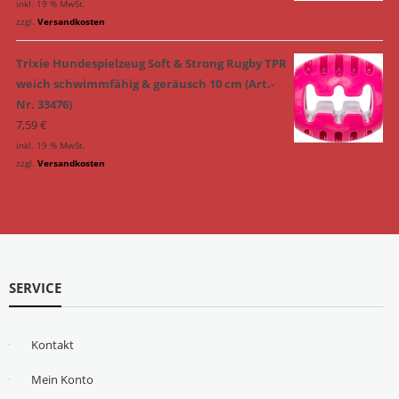
inkl. 19 % MwSt.
zzgl.
Versandkosten
Trixie Hundespielzeug Soft & Strong Rugby TPR
weich schwimmfähig & geräusch 10 cm (Art.-
Nr. 33476)
7,59
€
inkl. 19 % MwSt.
zzgl.
Versandkosten
SERVICE
Kontakt
Mein Konto