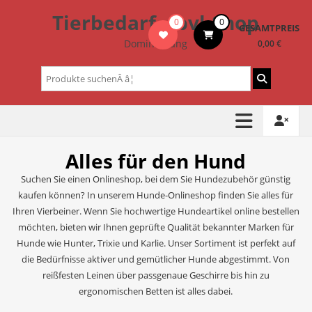
Zum
Tierbedarf – bvl-Shop
0
0
Inhalt
GESAMTPREIS
springen
Dominik Lang
0,00 €
Suchen
nach:
Alles für den Hund
Suchen Sie einen Onlineshop, bei dem Sie Hundezubehör günstig
kaufen können? In unserem Hunde-Onlineshop finden Sie alles für
Ihren Vierbeiner. Wenn Sie hochwertige Hundeartikel online bestellen
möchten, bieten wir Ihnen geprüfte Qualität bekannter Marken für
Hunde wie Hunter, Trixie und Karlie. Unser Sortiment ist perfekt auf
die Bedürfnisse aktiver und gemütlicher Hunde abgestimmt. Von
reißfesten Leinen über passgenaue Geschirre bis hin zu
ergonomischen Betten ist alles dabei.