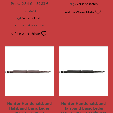
Preis:
2,54
€
–
59,83
€
zzgl.
Versandkosten
inkl. MwSt.
Auf die Wunschliste
zzgl.
Versandkosten
Lieferzeit:
4 bis 7 Tage
Auf die Wunschliste
Hunter Hundehalsband
Hunter Hundehalsband
Halsband Basic Leder
Halsband Basic Leder