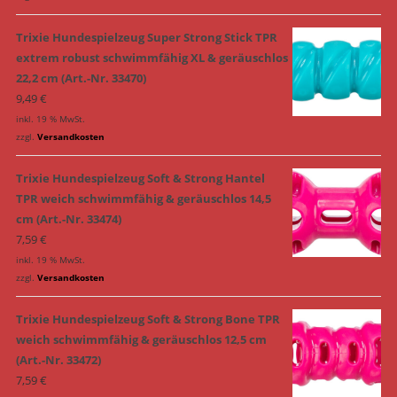
Trixie Hundespielzeug Super Strong Stick TPR
extrem robust schwimmfähig XL & geräuschlos
22,2 cm (Art.-Nr. 33470)
9,49
€
inkl. 19 % MwSt.
zzgl.
Versandkosten
Trixie Hundespielzeug Soft & Strong Hantel
TPR weich schwimmfähig & geräuschlos 14,5
cm (Art.-Nr. 33474)
7,59
€
inkl. 19 % MwSt.
zzgl.
Versandkosten
Trixie Hundespielzeug Soft & Strong Bone TPR
weich schwimmfähig & geräuschlos 12,5 cm
(Art.-Nr. 33472)
7,59
€