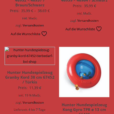
46952 – 46957 /
46959 – 46964 / Schwarz
Braun/Schwarz
Preis:
35,99
€
Preis:
35,99
€
–
38,69
€
inkl. MwSt.
inkl. MwSt.
zzgl.
Versandkosten
zzgl.
Versandkosten
Auf die Wunschliste
Auf die Wunschliste
Hunter Hundespielzeug
Granby Kord 38 cm 67452
/ Türkis
Preis:
11,39
€
inkl. 19 % MwSt.
zzgl.
Versandkosten
Hunter Hundespielzeug
Kong Gyro TPR ø 13 cm
Lieferzeit:
4 bis 7 Tage