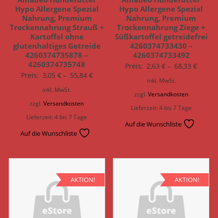
Hypo Allergene Spezial
Hypo Allergene Spezial
Nahrung, Premium
Nahrung, Premium
Trockennahrung Strauß +
Trockennahrung Ziege +
Kartoffel ohne
Süßkartoffel getreidefrei
glutenhaltiges Getreide
4260374733430 –
4260374735878 –
4260374733492
4260374735748
Preis:
2,63
€
–
68,33
€
Preis:
3,05
€
–
55,84
€
inkl. MwSt.
inkl. MwSt.
zzgl.
Versandkosten
zzgl.
Versandkosten
Lieferzeit:
4 bis 7 Tage
Lieferzeit:
4 bis 7 Tage
Auf die Wunschliste
Auf die Wunschliste
AKTION!
AKTION!