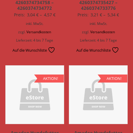
4260374734758 –
4260374735427 –
4260374734772
4260374733776
Preis:
3,04
€
–
4,57
€
Preis:
3,21
€
–
5,34
€
inkl. MwSt.
inkl. MwSt.
zzgl.
Versandkosten
zzgl.
Versandkosten
Lieferzeit:
4 bis 7 Tage
Lieferzeit:
4 bis 7 Tage
Auf die Wunschliste
Auf die Wunschliste
AKTION!
AKTION!
Amadeo Hundefutter
Amadeo Hundefutter