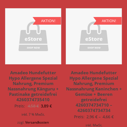
AKTION!
AKTION!
Amadeo Hundefutter
Amadeo Hundefutter
Hypo Allergene Spezial
Hypo Allergene Spezial
Nahrung, Premium
Nahrung, Premium
Nassnahrung Känguru +
Nassnahrung Kaninchen +
Pastinake getreidefrei
Gemüse + Beeren
4260374735410
getreidefrei
4260374734710 –
Ursprünglicher
Aktueller
Preis:
4,58
€
3,89
€
4260374734734
Preis
Preis
inkl. 7 % MwSt.
Preis:
2,96
€
–
4,66
€
war:
ist:
zzgl.
Versandkosten
inkl. MwSt.
4,58 €
3,89 €.