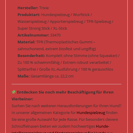
Hersteller:
Trixie
Produktart:
Hundespielzeug / Wurfstick /
Wasserspielzeug / Apportierspielzeug / TPR-Spielzeug /
Super Strong Stick / XL-Stick
Artikelnummer:
33470
Material:
TPR (Thermoplastisches Gummi –
zahnschonend, extrem bissfest und ungiftig)
Besonderheit:
Komplett ohne Stimme (ohne Squeaker) /
Zu 100 % schwimmfähig / Extrem robust verarbeitet /
Splitterfrei / Große XL-Ausführung / 100 % geräuschlos
Maße:
Gesamtlänge ca. 22,2 cm
Entdecken Sie noch mehr Beschäftigung für Ihren
Vierbeiner:
Suchen Sie nach weiteren Herausforderungen für Ihren Hund?
In unserer allgemeinen Kategorie für
Hundespielzeug
finden
Sie eine große Auswahl für jede Rasse. Für besonders clevere
Schnüffelnasen bieten wir zudem hochwertiges
Hunde-
Intelligenzspielzeug und Strategiespielzeug für Hunde
zur