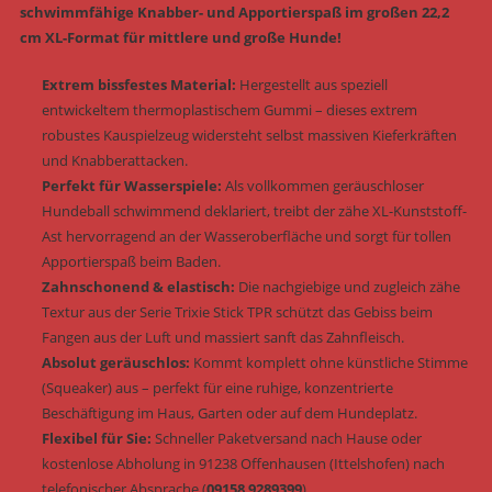
schwimmfähige Knabber- und Apportierspaß im großen 22,2
cm XL-Format für mittlere und große Hunde!
Extrem bissfestes Material:
Hergestellt aus speziell
entwickeltem thermoplastischem Gummi – dieses extrem
robustes Kauspielzeug widersteht selbst massiven Kieferkräften
und Knabberattacken.
Perfekt für Wasserspiele:
Als vollkommen geräuschloser
Hundeball schwimmend deklariert, treibt der zähe XL-Kunststoff-
Ast hervorragend an der Wasseroberfläche und sorgt für tollen
Apportierspaß beim Baden.
Zahnschonend & elastisch:
Die nachgiebige und zugleich zähe
Textur aus der Serie Trixie Stick TPR schützt das Gebiss beim
Fangen aus der Luft und massiert sanft das Zahnfleisch.
Absolut geräuschlos:
Kommt komplett ohne künstliche Stimme
(Squeaker) aus – perfekt für eine ruhige, konzentrierte
Beschäftigung im Haus, Garten oder auf dem Hundeplatz.
Flexibel für Sie:
Schneller Paketversand nach Hause oder
kostenlose Abholung in 91238 Offenhausen (Ittelshofen) nach
telefonischer Absprache (
09158 9289399
).