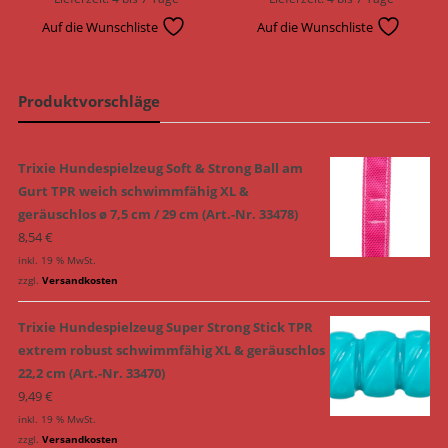
Auf die Wunschliste
Auf die Wunschliste
Produktvorschläge
Trixie Hundespielzeug Soft & Strong Ball am
Gurt TPR weich schwimmfähig XL &
geräuschlos ø 7,5 cm / 29 cm (Art.-Nr. 33478)
8,54
€
inkl. 19 % MwSt.
zzgl.
Versandkosten
Trixie Hundespielzeug Super Strong Stick TPR
extrem robust schwimmfähig XL & geräuschlos
22,2 cm (Art.-Nr. 33470)
9,49
€
inkl. 19 % MwSt.
zzgl.
Versandkosten