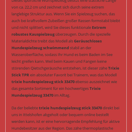
Dieses sportliche Wurfspielzeug besitzt eine stattliche Länge
von ca. 22,2 cm und zeichnet sich durch seine extrem
langlebige Struktur aus. Wenn Sie ein Spielzeug suchen, das
auch bei kraftvollem Zubeißen großer Rassen formstabil bleibt
und nicht splittert, wird Sie dieses funktionale
Extrem
robustes Kauspielzeug
überzeugen. Durch die spezielle
Materialdichte treibt das Modell als
Geräuschloses
Hundespielzeug schwimmend
stabil an der
Wasseroberfläche, sodass Ihr Hund es beim Baden im See
leicht greifen kann. Weil beim Kauen und Fangen keine
störenden Qietschgeräusche entstehen, ist dieser zähe
Trixie
Stick TPR
ein absoluter Favorit bei Trainern, was das Modell
trixie hundespielzeug stick 33470
ebenso auszeichnet wie
das gesamte Sortiment für ein hochwertiges
Trixie
Hundespielzeug 33470
im Alltag.
Da der beliebte
trixie hundespielzeug stick 33470
direkt bei
uns in Ittelshofen abgeholt oder bequem online bestellt
werden kann, ist er eine hervorragende Empfehlung für aktive
Hundebesitzer aus der Region. Das zähe thermoplastische