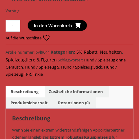
Vorrätig
Trixie
In den Warenkorb
Hundespielzeug
Super
Auf die Wunschliste
Strong
Stick
Kategorien:
5% Rabatt
,
Neuheiten
,
Artikelnummer:
bvl9644
TPR
Spielzeugtiere & Figuren
Schlagwörter:
Hund / Spielzeug ohne
extrem
Geräusch
,
Hund / Spielzeug S
,
Hund / Spielzeug Stick
,
Hund /
robust
Spielzeug TPR
,
Trixie
schwimmfähig
XL
Beschreibung
Zusätzliche Informationen
&
geräuschlos
Produktsicherheit
Rezensionen (0)
22,2
cm
Beschreibung
(Art.-
Wenn Sie einen extrem widerstandsfähigen Apportierpartner
Nr.
oder ein langlebiges
Extrem robustes Kauspielzeug
für
33470)