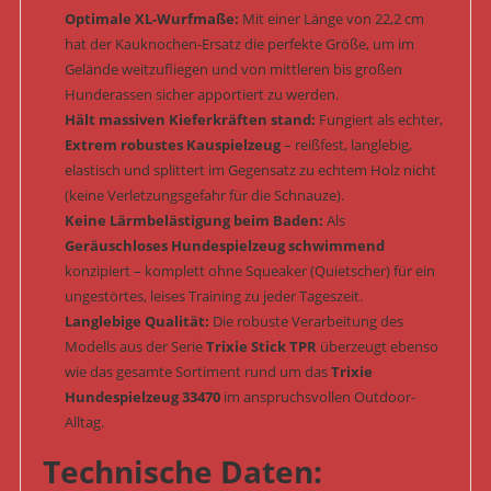
Optimale XL-Wurfmaße:
Mit einer Länge von 22,2 cm
hat der Kauknochen-Ersatz die perfekte Größe, um im
Gelände weitzufliegen und von mittleren bis großen
Hunderassen sicher apportiert zu werden.
Hält massiven Kieferkräften stand:
Fungiert als echter,
Extrem robustes Kauspielzeug
– reißfest, langlebig,
elastisch und splittert im Gegensatz zu echtem Holz nicht
(keine Verletzungsgefahr für die Schnauze).
Keine Lärmbelästigung beim Baden:
Als
Geräuschloses Hundespielzeug schwimmend
konzipiert – komplett ohne Squeaker (Quietscher) für ein
ungestörtes, leises Training zu jeder Tageszeit.
Langlebige Qualität:
Die robuste Verarbeitung des
Modells aus der Serie
Trixie Stick TPR
überzeugt ebenso
wie das gesamte Sortiment rund um das
Trixie
Hundespielzeug 33470
im anspruchsvollen Outdoor-
Alltag.
Technische Daten: