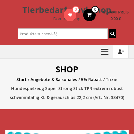
Zum
Tierbedarf – bvl-Shop
0
0
Inhalt
GESAMTPREIS
springen
Dominik Lang
0,00 €
Suchen
nach:
SHOP
Start
/
Angebote & Saisonales
/
5% Rabatt
/ Trixie
Hundespielzeug Super Strong Stick TPR extrem robust
schwimmfähig XL & geräuschlos 22,2 cm (Art.-Nr. 33470)