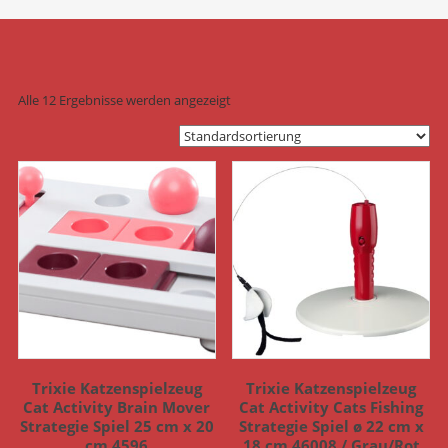
Alle 12 Ergebnisse werden angezeigt
Trixie Katzenspielzeug
Trixie Katzenspielzeug
Cat Activity Brain Mover
Cat Activity Cats Fishing
Strategie Spiel 25 cm x 20
Strategie Spiel ø 22 cm x
cm 4596
18 cm 46008 / Grau/Rot