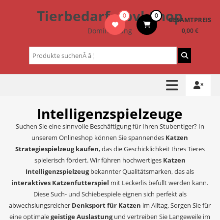
Zum
Tierbedarf – bvl-Shop
0
0
Inhalt
GESAMTPREIS
springen
Dominik Lang
0,00 €
Suchen
nach:
Intelligenzspielzeuge
Suchen Sie eine sinnvolle Beschäftigung für Ihren Stubentiger? In
unserem Onlineshop können Sie spannendes
Katzen
Strategiespielzeug kaufen
, das die Geschicklichkeit Ihres Tieres
spielerisch fördert. Wir führen hochwertiges
Katzen
Intelligenzspielzeug
bekannter Qualitätsmarken, das als
interaktives Katzenfutterspiel
mit Leckerlis befüllt werden kann.
Diese Such- und Schiebespiele eignen sich perfekt als
abwechslungsreicher
Denksport für Katzen
im Alltag. Sorgen Sie für
eine optimale
geistige Auslastung
und vertreiben Sie Langeweile im