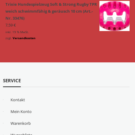
Trixie Hundespielzeug Soft & Strong Rugby TPR
weich schwimmfähig & geräusch 10 cm (Art.-
Nr. 33476)
7,59
€
inkl. 19 % MwSt.
zzgl.
Versandkosten
SERVICE
Kontakt
Mein Konto
Warenkorb
Wunschliste