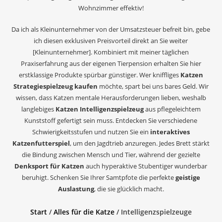
Wohnzimmer effektiv!
Da ich als Kleinunternehmer von der Umsatzsteuer befreit bin, gebe
ich diesen exklusiven Preisvorteil direkt an Sie weiter
[Kleinunternehmer]. Kombiniert mit meiner täglichen
Praxiserfahrung aus der eigenen Tierpension erhalten Sie hier
erstklassige Produkte spürbar günstiger. Wer kniffliges
Katzen
Strategiespielzeug kaufen
möchte, spart bei uns bares Geld. Wir
wissen, dass Katzen mentale Herausforderungen lieben, weshalb
langlebiges
Katzen Intelligenzspielzeug
aus pflegeleichtem
Kunststoff gefertigt sein muss. Entdecken Sie verschiedene
Schwierigkeitsstufen und nutzen Sie ein
interaktives
Katzenfutterspiel
, um den Jagdtrieb anzuregen. Jedes Brett stärkt
die Bindung zwischen Mensch und Tier, während der gezielte
Denksport für Katzen
auch hyperaktive Stubentiger wunderbar
beruhigt. Schenken Sie Ihrer Samtpfote die perfekte
geistige
Auslastung
, die sie glücklich macht.
Start
/
Alles für die Katze
/ Intelligenzspielzeuge