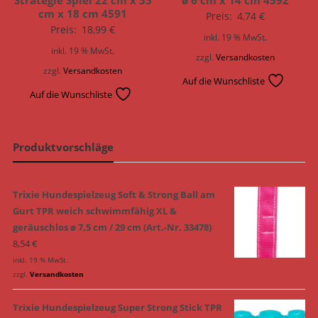
Strategie Spiel 22 cm x 33
ø 6 cm x 14 cm 4592
cm x 18 cm 4591
Preis:
4,74
€
Preis:
18,99
€
inkl. 19 % MwSt.
inkl. 19 % MwSt.
zzgl.
Versandkosten
zzgl.
Versandkosten
Auf die Wunschliste
Auf die Wunschliste
Produktvorschläge
Trixie Hundespielzeug Soft & Strong Ball am
Gurt TPR weich schwimmfähig XL &
geräuschlos ø 7,5 cm / 29 cm (Art.-Nr. 33478)
8,54
€
inkl. 19 % MwSt.
zzgl.
Versandkosten
Trixie Hundespielzeug Super Strong Stick TPR