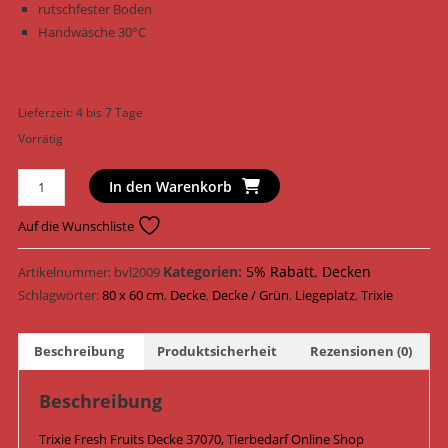
rutschfester Boden
Handwäsche 30°C
Lieferzeit:
4 bis 7 Tage
Vorrätig
Trixie
In den Warenkorb
Fresh
Fruits
Auf die Wunschliste
Decke
37070
Kategorien:
5% Rabatt
,
Decken
Artikelnummer:
bvl2009
/
Schlagwörter:
80 x 60 cm
,
Decke
,
Decke / Grün
,
Liegeplatz
,
Trixie
Dunkelgrün/Hellgrün
Menge
Beschreibung
Produktsicherheit
Rezensionen (0)
Beschreibung
Trixie Fresh Fruits Decke 37070, Tierbedarf Online Shop