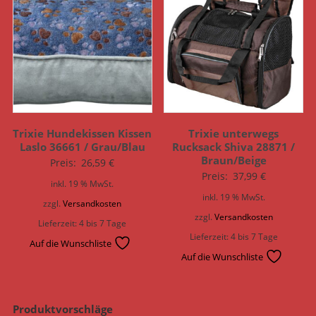
Trixie Hundekissen Kissen
Trixie unterwegs
Laslo 36661 / Grau/Blau
Rucksack Shiva 28871 /
Braun/Beige
Preis:
26,59
€
Preis:
37,99
€
inkl. 19 % MwSt.
inkl. 19 % MwSt.
zzgl.
Versandkosten
zzgl.
Versandkosten
Lieferzeit:
4 bis 7 Tage
Lieferzeit:
4 bis 7 Tage
Auf die Wunschliste
Auf die Wunschliste
Produktvorschläge