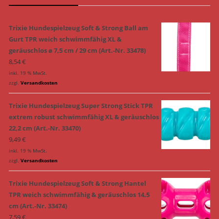
Trixie Hundespielzeug Soft & Strong Ball am
Gurt TPR weich schwimmfähig XL &
geräuschlos ø 7,5 cm / 29 cm (Art.-Nr. 33478)
8,54
€
inkl. 19 % MwSt.
zzgl.
Versandkosten
Trixie Hundespielzeug Super Strong Stick TPR
extrem robust schwimmfähig XL & geräuschlos
22,2 cm (Art.-Nr. 33470)
9,49
€
inkl. 19 % MwSt.
zzgl.
Versandkosten
Trixie Hundespielzeug Soft & Strong Hantel
TPR weich schwimmfähig & geräuschlos 14,5
cm (Art.-Nr. 33474)
7,59
€