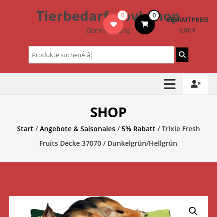
Zum
Tierbedarf – bvl-Shop
0
0
Inhalt
GESAMTPREIS
springen
Dominik Lang
0,00 €
Suchen
nach:
SHOP
Start
/
Angebote & Saisonales
/
5% Rabatt
/ Trixie Fresh
Fruits Decke 37070 / Dunkelgrün/Hellgrün