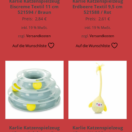
Karlie Katzenspielzeug
Karlie Katzenspielzeug
Eiscreme Textil 11 cm
Erdbeere Textil 9,5 cm
521594 / Braun
521588 / Rot
Preis:
2,84
€
Preis:
2,61
€
inkl. 19 % MwSt.
inkl. 19 % MwSt.
zzgl.
Versandkosten
zzgl.
Versandkosten
Auf die Wunschliste
Auf die Wunschliste
Karlie Katzenspielzeug
Karlie Katzenspielzeug