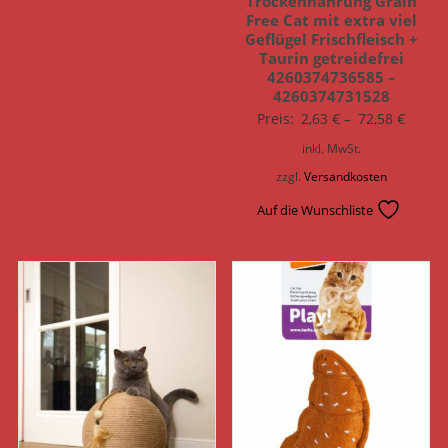
Trockennahrung Grain
Free Cat mit extra viel
Geflügel Frischfleisch +
Taurin getreidefrei
4260374736585 –
4260374731528
Preis:
2,63
€
–
72,58
€
inkl. MwSt.
zzgl.
Versandkosten
Auf die Wunschliste