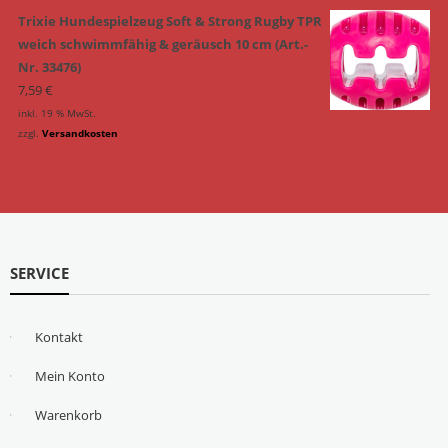
Trixie Hundespielzeug Soft & Strong Rugby TPR
weich schwimmfähig & geräusch 10 cm (Art.-
Nr. 33476)
7,59
€
inkl. 19 % MwSt.
zzgl.
Versandkosten
SERVICE
Kontakt
Mein Konto
Warenkorb