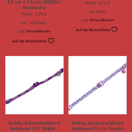
8,5 cm x 3,5 cm 430024 /
Preis:
6,74
€
Multiculor
inkl. MwSt.
Preis:
3,79
€
zzgl.
Versandkosten
inkl. 19 % MwSt.
Auf die Wunschliste
zzgl.
Versandkosten
Auf die Wunschliste
Nobby Katzenhalsband
Nobby Katzenhalsband
Halsband CAT 80806 –
Halsband Circle Purple