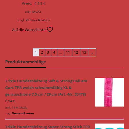
Preis:
4,13
€
inkl. MwSt.
zzgl.
Versandkosten
Auf die Wunschliste
1
2
3
4
…
11
12
13
→
Produktvorschläge
Trixie Hundespielzeug Soft & Strong Ball am
Gurt TPR weich schwimmfähig XL &
geräuschlos ø 7,5 cm / 29 cm (Art.-Nr. 33478)
8,54
€
inkl. 19 % MwSt.
zzgl.
Versandkosten
Trixie Hundespielzeug Super Strong Stick TPR