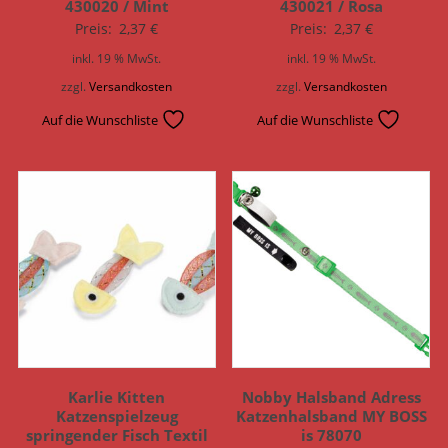
430020 / Mint
430021 / Rosa
Preis:
2,37
€
Preis:
2,37
€
inkl. 19 % MwSt.
inkl. 19 % MwSt.
zzgl.
Versandkosten
zzgl.
Versandkosten
Auf die Wunschliste
Auf die Wunschliste
Karlie Kitten
Nobby Halsband Adress
Katzenspielzeug
Katzenhalsband MY BOSS
springender Fisch Textil
is 78070