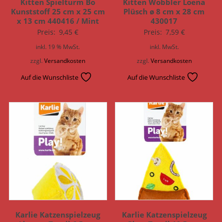
Kitten Spielturm Bo
Kitten Wobbler Loena
Kunststoff 25 cm x 25 cm
Plüsch ø 8 cm x 28 cm
x 13 cm 440416 / Mint
430017
Preis:
9,45
€
Preis:
7,59
€
inkl. 19 % MwSt.
inkl. MwSt.
zzgl.
Versandkosten
zzgl.
Versandkosten
Auf die Wunschliste
Auf die Wunschliste
Karlie Katzenspielzeug
Karlie Katzenspielzeug