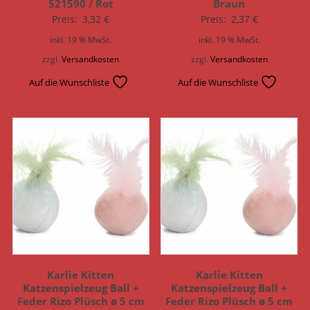
521590 / Rot
Braun
Preis:
3,32
€
Preis:
2,37
€
inkl. 19 % MwSt.
inkl. 19 % MwSt.
zzgl.
Versandkosten
zzgl.
Versandkosten
Auf die Wunschliste
Auf die Wunschliste
Karlie Kitten
Karlie Kitten
Katzenspielzeug Ball +
Katzenspielzeug Ball +
Feder Rizo Plüsch ø 5 cm
Feder Rizo Plüsch ø 5 cm