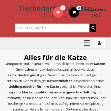
Zum
Tierbedarf – bvl-Shop
0
0
Inhalt
GESAMTPREIS
springen
Dominik Lang
0,00 €
Suchen
nach:
Alles für die Katze
Samtpfoten sind anspruchsvoll – deshalb bietet Ihnen unser
Katzen-
Onlineshop
eine exklusive Auswahl an hochwertigem
Katzenbedarf günstig
an. Verwöhnen Sie Ihren Stubentiger und
entdecken Sie erstklassiges
Katzenzubehör
, das perfekt als neues
Lieblingszubehör für Ihre Katze
geeignet ist. Wir bieten Ihnen
geprüfte
Markenqualität für eine artgerechte Haltung
und
Beschäftigung für jede Menge Spaß. Von stabilen Kratzbäumen über
kuschelige Katzenbetten bis hin zu aufregendem Katzenspielzeug
namhafter Hersteller ist in unserem Sortiment alles dabei.