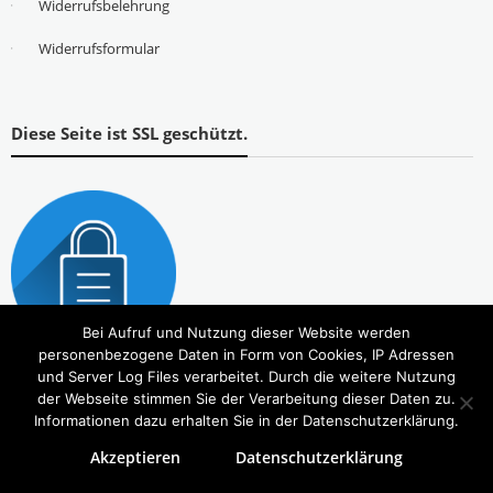
Widerrufsbelehrung
Widerrufsformular
Diese Seite ist SSL geschützt.
Bei Aufruf und Nutzung dieser Website werden
personenbezogene Daten in Form von Cookies, IP Adressen
und Server Log Files verarbeitet. Durch die weitere Nutzung
der Webseite stimmen Sie der Verarbeitung dieser Daten zu.
Informationen dazu erhalten Sie in der Datenschutzerklärung.
Akzeptieren
Datenschutzerklärung
Copyright © 2026
Tierbedarf – bvl-Shop
. Alle Rechte vorbehalten. Theme:
eStore
von ThemeGrill.
Powered by
WordPress
.