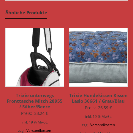
Ähnliche Produkte
Trixie unterwegs
Trixie Hundekissen Kissen
Fronttasche Mitch 28955
Laslo 36661 / Grau/Blau
/ Silber/Beere
Preis:
26,59
€
Preis:
33,24
€
inkl. 19 % MwSt.
inkl. 19 % MwSt.
zzgl.
Versandkosten
zzgl.
Versandkosten
Lieferzeit:
4 bis 7 Tage