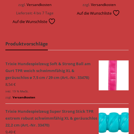
zzgl.
Versandkosten
zzgl.
Versandkosten
Lieferzeit:
4 bis 7 Tage
Auf die Wunschliste
Auf die Wunschliste
Produktvorschläge
Trixie Hundespielzeug Soft & Strong Ball am
Gurt TPR weich schwimmfähig XL &
geräuschlos ø 7,5 cm / 29 cm (Art.-Nr. 33478)
8,54
€
inkl. 19 % MwSt.
zzgl.
Versandkosten
Trixie Hundespielzeug Super Strong Stick TPR
extrem robust schwimmfähig XL & geräuschlos
22,2 cm (Art.-Nr. 33470)
9,49
€