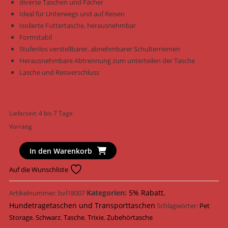
diverse Taschen und Fächer
Ideal für Unterwegs und auf Reisen
Isolierte Futtertasche, herausnehmbar
Formstabil
Stufenlos verstellbarer, abnehmbarer Schulterriemen
Herausnehmbare Abtrennung zum unterteilen der Tasche
Lasche und Reisverschluss
Lieferzeit:
4 bis 7 Tage
Vorrätig
Trixie
In den Warenkorb
unterwegs
Auf die Wunschliste
Zubehörtasche
Pet
Kategorien:
5% Rabatt
,
Artikelnummer:
bvl18007
Storage
Hundetragetaschen und Transporttaschen
28866
Schlagwörter:
Pet
/
Storage
,
Schwarz
,
Tasche
,
Trixie
,
Zubehörtasche