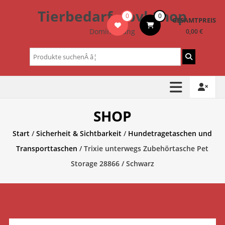
Zum
Tierbedarf – bvl-Shop
0
0
Inhalt
GESAMTPREIS
springen
Dominik Lang
0,00 €
Suchen
nach:
SHOP
Start
/
Sicherheit & Sichtbarkeit
/
Hundetragetaschen und
Transporttaschen
/ Trixie unterwegs Zubehörtasche Pet
Storage 28866 / Schwarz