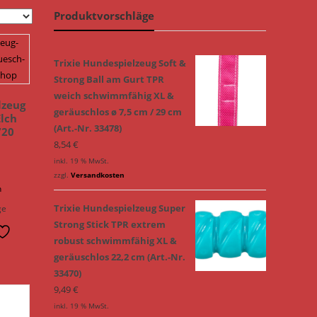
Produktvorschläge
Trixie Hundespielzeug Soft &
Strong Ball am Gurt TPR
weich schwimmfähig XL &
lzeug
geräuschlos ø 7,5 cm / 29 cm
lch
(Art.-Nr. 33478)
720
8,54
€
inkl. 19 % MwSt.
zzgl.
Versandkosten
n
Trixie Hundespielzeug Super
ge
Strong Stick TPR extrem
robust schwimmfähig XL &
geräuschlos 22,2 cm (Art.-Nr.
33470)
9,49
€
inkl. 19 % MwSt.