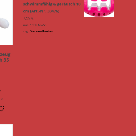
schwimmfähig & geräusch 10
cm (Art.-Nr. 33476)
7,59
€
inkl. 19 % MwSt.
zzgl.
Versandkosten
zeug
h 35
n
ge