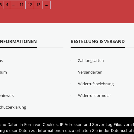
3
4
…
11
12
13
→
INFORMATIONEN
BESTELLUNG & VERSAND
ns
Zahlungsarten
ssum
Versandarten
Widerrufsbelehrung
ehinweis
Widerrufsformular
chutzerklärung
e Daten in Form von Cookies, IP Adressen und Server Log Files verarb
ng dieser Daten zu. Informationen dazu erhalten Sie in der Datenschut