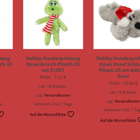
zeug
Nobby Hundespielzeug
Nobby Hundespiel
ch 43
Xmas Grinch Plüsch 25
Xmas Hund Schla
cm 51931
Plüsch 28 cm 656
Grau
Preis:
7,12
€
Preis:
12,34
€
inkl. 19 % MwSt.
inkl. 19 % MwSt.
n
zzgl.
Versandkosten
zzgl.
Versandkoste
ge
Lieferzeit:
4 bis 7 Tage
Lieferzeit:
4 bis 7 Ta
Auf die Wunschliste
Auf die Wunschliste