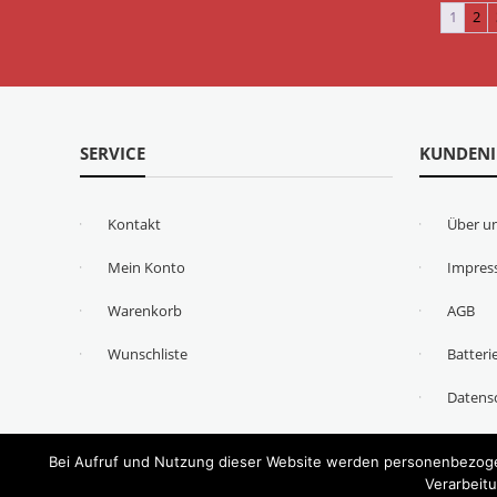
1
2
SERVICE
KUNDEN
Kontakt
Über u
Mein Konto
Impre
Warenkorb
AGB
Wunschliste
Batteri
Datens
Bei Aufruf und Nutzung dieser Website werden personenbezogen
Verarbeitu