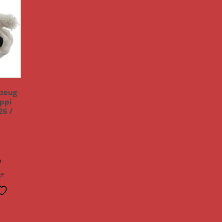
zeug
ppi
26 /
n
ge