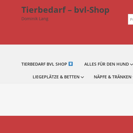
Zum
Tierbedarf – bvl-Shop
Inhalt
Su
springen
Dominik Lang
na
TIERBEDARF BVL SHOP
ALLES FÜR DEN HUND
LIEGEPLÄTZE & BETTEN
NÄPFE & TRÄNKEN