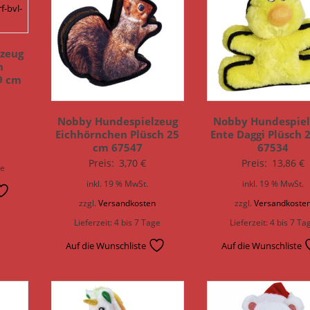
zeug
n
9 cm
Nobby Hundespielzeug
Nobby Hundespiel
Eichhörnchen Plüsch 25
Ente Daggi Plüsch 
cm 67547
67534
n
Preis:
3,70
€
Preis:
13,86
€
ge
inkl. 19 % MwSt.
inkl. 19 % MwSt.
zzgl.
Versandkosten
zzgl.
Versandkoste
Lieferzeit:
4 bis 7 Tage
Lieferzeit:
4 bis 7 Ta
Auf die Wunschliste
Auf die Wunschliste