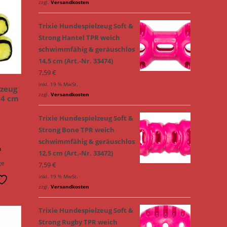
zzgl.
Versandkosten
Trixie Hundespielzeug Soft &
Strong Hantel TPR weich
schwimmfähig & geräuschlos
14,5 cm (Art.-Nr. 33474)
7,59
€
inkl. 19 % MwSt.
zeug
zzgl.
Versandkosten
24 cm
Trixie Hundespielzeug Soft &
Strong Bone TPR weich
schwimmfähig & geräuschlos
n
12,5 cm (Art.-Nr. 33472)
ge
7,59
€
inkl. 19 % MwSt.
zzgl.
Versandkosten
Trixie Hundespielzeug Soft &
Strong Rugby TPR weich