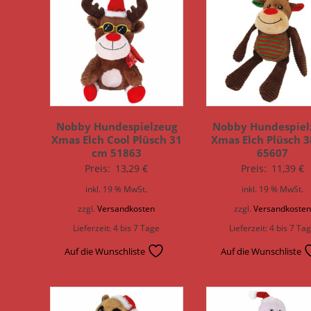
Nobby Hundespielzeug
Nobby Hundespiel
Xmas Elch Cool Plüsch 31
Xmas Elch Plüsch 
cm 51863
65607
Preis:
13,29
€
Preis:
11,39
€
inkl. 19 % MwSt.
inkl. 19 % MwSt.
zzgl.
Versandkosten
zzgl.
Versandkoste
Lieferzeit:
4 bis 7 Tage
Lieferzeit:
4 bis 7 Ta
Auf die Wunschliste
Auf die Wunschliste