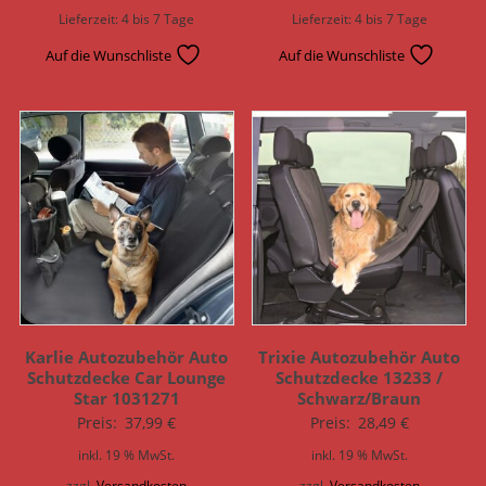
Lieferzeit:
4 bis 7 Tage
Lieferzeit:
4 bis 7 Tage
Auf die Wunschliste
Auf die Wunschliste
Karlie Autozubehör Auto
Trixie Autozubehör Auto
Schutzdecke Car Lounge
Schutzdecke 13233 /
Star 1031271
Schwarz/Braun
Preis:
37,99
€
Preis:
28,49
€
inkl. 19 % MwSt.
inkl. 19 % MwSt.
zzgl.
Versandkosten
zzgl.
Versandkosten