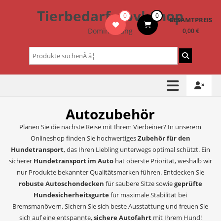
Zum
Tierbedarf – bvl-Shop
0
0
Inhalt
GESAMTPREIS
springen
Dominik Lang
0,00 €
Suchen
nach:
Autozubehör
Planen Sie die nächste Reise mit Ihrem Vierbeiner? In unserem
Onlineshop finden Sie hochwertiges
Zubehör für den
Hundetransport
, das Ihren Liebling unterwegs optimal schützt. Ein
sicherer
Hundetransport im Auto
hat oberste Priorität, weshalb wir
nur Produkte bekannter Qualitätsmarken führen. Entdecken Sie
robuste Autoschondecken
für saubere Sitze sowie
geprüfte
Hundesicherheitsgurte
für maximale Stabilität bei
Bremsmanövern. Sichern Sie sich beste Ausstattung und freuen Sie
sich auf eine entspannte,
sichere Autofahrt
mit Ihrem Hund!