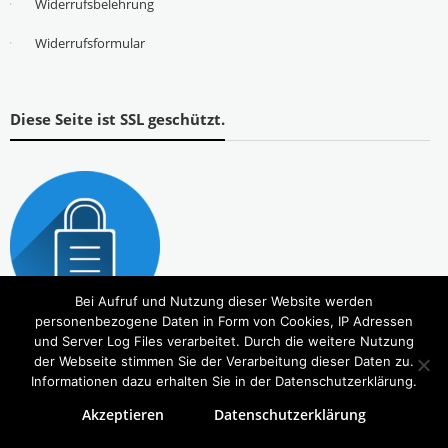
Widerrufsbelehrung
Widerrufsformular
Diese Seite ist SSL geschützt.
Bei Aufruf und Nutzung dieser Website werden
personenbezogene Daten in Form von Cookies, IP Adressen
und Server Log Files verarbeitet. Durch die weitere Nutzung
der Webseite stimmen Sie der Verarbeitung dieser Daten zu.
Informationen dazu erhalten Sie in der Datenschutzerklärung.
Akzeptieren
Datenschutzerklärung
Copyright © 2026
Tierbedarf – bvl-Shop
. Alle Rechte vorbehalten. Theme:
eStore
von ThemeGrill.
Powered by
WordPress
.