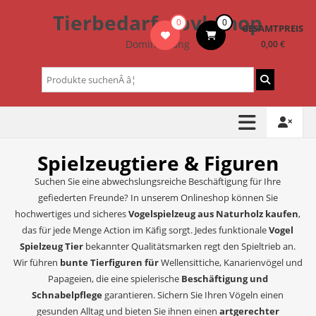
Zum
Tierbedarf – bvl-Shop
0
0
Inhalt
GESAMTPREIS
springen
Dominik Lang
0,00 €
Suchen
nach:
Spielzeugtiere & Figuren
Suchen Sie eine abwechslungsreiche Beschäftigung für Ihre
gefiederten Freunde? In unserem Onlineshop können Sie
hochwertiges und sicheres
Vogelspielzeug aus Naturholz kaufen
,
das für jede Menge Action im Käfig sorgt. Jedes funktionale
Vogel
Spielzeug Tier
bekannter Qualitätsmarken regt den Spieltrieb an.
Wir führen
bunte Tierfiguren für
Wellensittiche, Kanarienvögel und
Papageien, die eine spielerische
Beschäftigung und
Schnabelpflege
garantieren. Sichern Sie Ihren Vögeln einen
gesunden Alltag und bieten Sie ihnen einen
artgerechter