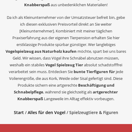
Knabberspaß
aus unbedenklichen Materialien!
Da ich als Kleinunternehmer von der Umsatzsteuer befreit bin, gebe
ich diesen exklusiven Preisvorteil direkt an Sie weiter
[Kleinunternehmer]. Kombiniert mit meiner täglichen
Praxiserfahrung aus der eigenen Tierpension erhalten Sie hier
erstklassige Produkte spürbar günstiger. Wer langlebiges
Vogelspielzeug aus Naturholz kaufen
möchte, spart bei uns bares
Geld. Wir wissen, dass Vögel ihre Schnäbel abnutzen müssen,
weshalb ein stabiles
Vogel Spielzeug Tier
absolut schadstofffrei
verarbeitet sein muss. Entdecken Sie
bunte Tierfiguren für
jede
Volierengröße, die aus Kork, Weide oder Sisal gefertigt sind. Diese
Produkte sichern eine artgerechte
Beschäftigung und
Schnabelpflege
, während sie gleichzeitig als
artgerechter
Knabberspaß
Langeweile im Alltag effektiv vorbeugen.
Start
/
Alles für den Vogel
/ Spielzeugtiere & Figuren