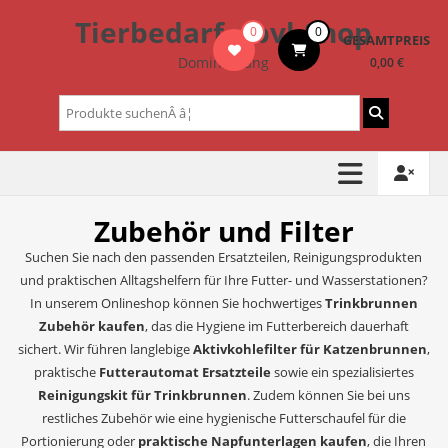
Zum
Tierbedarf – bvl-Shop
0
0
Inhalt
GESAMTPREIS
springen
Dominik Lang
0,00 €
Suchen
nach:
Zubehör und Filter
Suchen Sie nach den passenden Ersatzteilen, Reinigungsprodukten
und praktischen Alltagshelfern für Ihre Futter- und Wasserstationen?
In unserem Onlineshop können Sie hochwertiges
Trinkbrunnen
Zubehör kaufen
, das die Hygiene im Futterbereich dauerhaft
sichert. Wir führen langlebige
Aktivkohlefilter für Katzenbrunnen
,
praktische
Futterautomat Ersatzteile
sowie ein spezialisiertes
Reinigungskit für Trinkbrunnen
. Zudem können Sie bei uns
restliches Zubehör wie eine hygienische Futterschaufel für die
Portionierung oder
praktische Napfunterlagen kaufen
, die Ihren