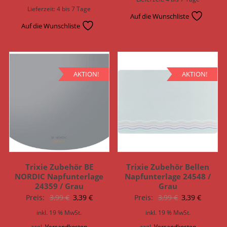
21,99 €
18,69 €.
Lieferzeit:
4 bis 7 Tage
Auf die Wunschliste
Auf die Wunschliste
AKTION!
AKTION!
Trixie Zubehör BE
Trixie Zubehör Bellen
NORDIC Napfunterlage
Napfunterlage 24548 /
24359 / Grau
Grau
Ursprünglicher
Aktueller
Ursprünglich
Aktuell
Preis:
3,99
€
3,39
€
Preis:
3,99
€
3,39
€
Preis
Preis
Preis
Preis
inkl. 19 % MwSt.
inkl. 19 % MwSt.
war:
ist:
war:
ist:
zzgl.
Versandkosten
zzgl.
Versandkosten