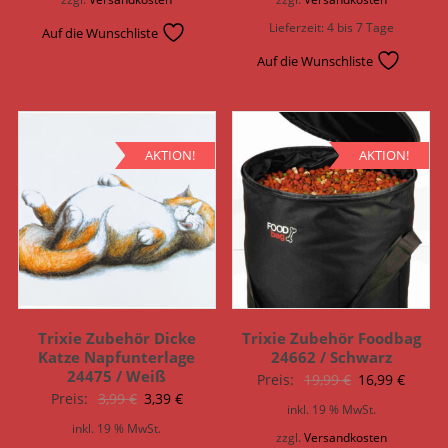
3,99 €
3,39 €.
3,99 €
3,39 €.
Lieferzeit:
4 bis 7 Tage
Auf die Wunschliste
Auf die Wunschliste
AKTION!
AKTION!
Trixie Zubehör Dicke
Trixie Zubehör Foodbag
Katze Napfunterlage
24662 / Schwarz
24475 / Weiß
Ursprünglich
Aktuel
Preis:
19,99
€
16,99
€
Ursprünglicher
Aktueller
Preis:
3,99
€
3,39
€
Preis
Preis
inkl. 19 % MwSt.
Preis
Preis
war:
ist:
inkl. 19 % MwSt.
zzgl.
Versandkosten
war:
ist: