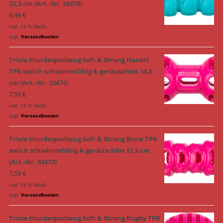
22,2 cm (Art.-Nr. 33470)
9,49
€
inkl. 19 % MwSt.
zzgl.
Versandkosten
Trixie Hundespielzeug Soft & Strong Hantel
TPR weich schwimmfähig & geräuschlos 14,5
cm (Art.-Nr. 33474)
7,59
€
inkl. 19 % MwSt.
zzgl.
Versandkosten
Trixie Hundespielzeug Soft & Strong Bone TPR
weich schwimmfähig & geräuschlos 12,5 cm
(Art.-Nr. 33472)
7,59
€
inkl. 19 % MwSt.
zzgl.
Versandkosten
Trixie Hundespielzeug Soft & Strong Rugby TPR