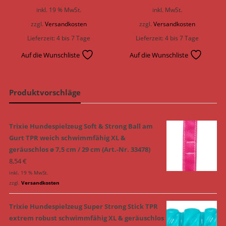
Preis
Preis
Preis
Preis
inkl. 19 % MwSt.
inkl. MwSt.
war:
ist:
war:
ist:
zzgl.
Versandkosten
zzgl.
Versandkosten
3,99 €
3,39 €.
14,99 €
12,74 
Lieferzeit:
4 bis 7 Tage
Lieferzeit:
4 bis 7 Tage
Auf die Wunschliste
Auf die Wunschliste
Produktvorschläge
Trixie Hundespielzeug Soft & Strong Ball am
Gurt TPR weich schwimmfähig XL &
geräuschlos ø 7,5 cm / 29 cm (Art.-Nr. 33478)
8,54
€
inkl. 19 % MwSt.
zzgl.
Versandkosten
Trixie Hundespielzeug Super Strong Stick TPR
extrem robust schwimmfähig XL & geräuschlos