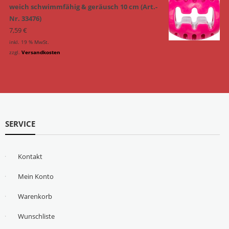
weich schwimmfähig & geräusch 10 cm (Art.-
Nr. 33476)
7,59
€
inkl. 19 % MwSt.
zzgl.
Versandkosten
SERVICE
Kontakt
Mein Konto
Warenkorb
Wunschliste