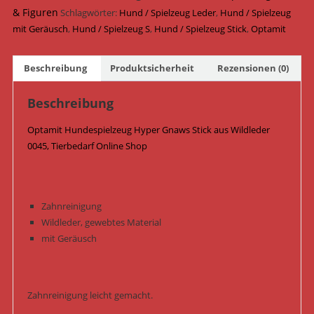
Wildleder
& Figuren
Schlagwörter:
Hund / Spielzeug Leder
,
Hund / Spielzeug
0045
mit Geräusch
,
Hund / Spielzeug S
,
Hund / Spielzeug Stick
,
Optamit
/
Grün
Beschreibung
Produktsicherheit
Rezensionen (0)
Menge
Beschreibung
Optamit Hundespielzeug Hyper Gnaws Stick aus Wildleder
0045, Tierbedarf Online Shop
Zahnreinigung
Wildleder, gewebtes Material
mit Geräusch
Zahnreinigung leicht gemacht.