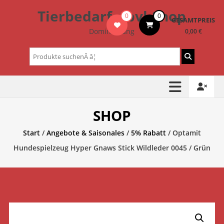
Zum
Tierbedarf – bvl-Shop
0
0
Inhalt
GESAMTPREIS
springen
Dominik Lang
0,00 €
Suchen
nach:
SHOP
Start
/
Angebote & Saisonales
/
5% Rabatt
/ Optamit
Hundespielzeug Hyper Gnaws Stick Wildleder 0045 / Grün