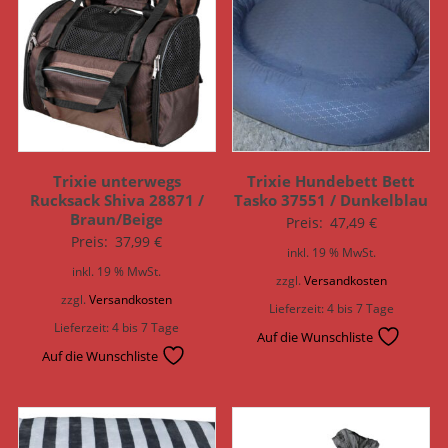
Trixie unterwegs
Trixie Hundebett Bett
Rucksack Shiva 28871 /
Tasko 37551 / Dunkelblau
Braun/Beige
Preis:
47,49
€
Preis:
37,99
€
inkl. 19 % MwSt.
inkl. 19 % MwSt.
zzgl.
Versandkosten
zzgl.
Versandkosten
Lieferzeit:
4 bis 7 Tage
Lieferzeit:
4 bis 7 Tage
Auf die Wunschliste
Auf die Wunschliste