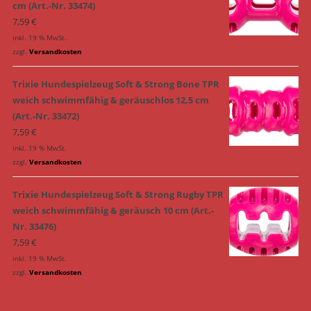
cm (Art.-Nr. 33474)
7,59
€
inkl. 19 % MwSt.
zzgl.
Versandkosten
Trixie Hundespielzeug Soft & Strong Bone TPR
weich schwimmfähig & geräuschlos 12,5 cm
(Art.-Nr. 33472)
7,59
€
inkl. 19 % MwSt.
zzgl.
Versandkosten
Trixie Hundespielzeug Soft & Strong Rugby TPR
weich schwimmfähig & geräusch 10 cm (Art.-
Nr. 33476)
7,59
€
inkl. 19 % MwSt.
zzgl.
Versandkosten