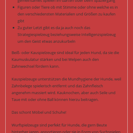
gemeinsames Spielen im Garten oder beim Spaziergang
Figuren oder Tiere ob mit Stimme oder ohne welche es in
den verschiedensten Materialien und Größen zu kaufen
gibt
Zu guter Letzt gibt es da ja auch noch das
Strategiespielzeug beziehungsweise Intelligenzspielzeug
um den Geist etwas anzukurbeln
Beiß- oder Kauspielzeuge sind ideal für jeden Hund, da sie die
Kaumuskulatur stärken und bei Welpen auch den
Zahnwechsel fördern kann.
Kauspielzeuge unterstützen die Mundhygiene der Hunde, weil
Zahnbelege spielerisch entfernt und das Zahnfleisch
angenehm massiert wird. Kauknochen, aber auch Seile und
Taue mit oder ohne Ball können hierzu beitragen.
Das schont Möbel und Schuhe!
Wurfspielzeuge sind perfekt für Hunde, die gern Beute
hinterher jagen, apportieren oder sie in Form von Suchspielen