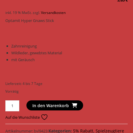
inkl. 19 % MwSt.
zzgl.
Versandkosten
Optamit Hyper Gnaws Stick
Zahnreinigung
Wildleder, gewebtes Material
mit Geräusch
Lieferzeit:
4 bis 7 Tage
Vorrätig
Optamit
In den Warenkorb
Hundespielzeug
Hyper
Auf die Wunschliste
Gnaws
Stick
Kategorien:
5% Rabatt
,
Spielzeugtiere
Artikelnummer:
bvl9423