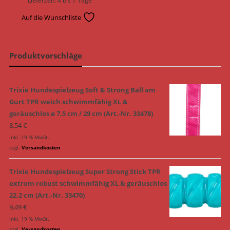
Lieferzeit:
4 bis 7 Tage
Auf die Wunschliste
Produktvorschläge
Trixie Hundespielzeug Soft & Strong Ball am
Gurt TPR weich schwimmfähig XL &
geräuschlos ø 7,5 cm / 29 cm (Art.-Nr. 33478)
8,54
€
inkl. 19 % MwSt.
zzgl.
Versandkosten
Trixie Hundespielzeug Super Strong Stick TPR
extrem robust schwimmfähig XL & geräuschlos
22,2 cm (Art.-Nr. 33470)
9,49
€
inkl. 19 % MwSt.
zzgl.
Versandkosten