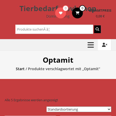
Zum
Tierbedarf – bvl-Shop
0
0
Inhalt
GESAMTPREIS
springen
Dominik Lang
0,00 €
Suchen
nach:
Optamit
Start
/ Produkte verschlagwortet mit „Optamit“
Alle 5 Ergebnisse werden angezeigt