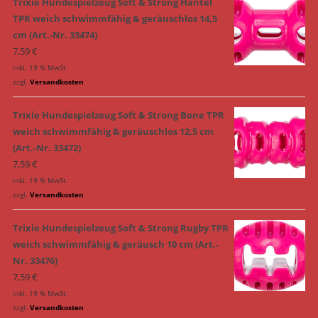
Trixie Hundespielzeug Soft & Strong Hantel
TPR weich schwimmfähig & geräuschlos 14,5
cm (Art.-Nr. 33474)
7,59
€
inkl. 19 % MwSt.
zzgl.
Versandkosten
Trixie Hundespielzeug Soft & Strong Bone TPR
weich schwimmfähig & geräuschlos 12,5 cm
(Art.-Nr. 33472)
7,59
€
inkl. 19 % MwSt.
zzgl.
Versandkosten
Trixie Hundespielzeug Soft & Strong Rugby TPR
weich schwimmfähig & geräusch 10 cm (Art.-
Nr. 33476)
7,59
€
inkl. 19 % MwSt.
zzgl.
Versandkosten