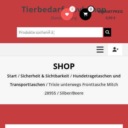
Zum
Tierbedarf – bvl-Shop
0
0
Inhalt
GESAMTPREIS
springen
Dominik Lang
0,00 €
Suchen
nach:
SHOP
Start
/
Sicherheit & Sichtbarkeit
/
Hundetragetaschen und
Transporttaschen
/ Trixie unterwegs Fronttasche Mitch
28955 / Silber/Beere