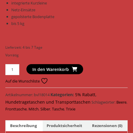
integrierte Kurzleine
Netz-Einsätze
gepolsterte Bodenplatte
bis 5 kg
Lieferzeit:
4 bis 7 Tage
Vorrätig
Trixie
In den Warenkorb
unterwegs
Fronttasche
Auf die Wunschliste
Mitch
28955
Kategorien:
5% Rabatt
,
Artikelnummer:
bvl18014
/
Hundetragetaschen und Transporttaschen
Schlagwörter:
Beere
,
Silber/Beere
Fronttasche
,
Mitch
,
Silber
,
Tasche
,
Trixie
Menge
Beschreibung
Produktsicherheit
Rezensionen (0)