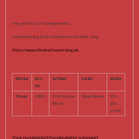
Hier geht es zur Hundepension.
Hundetraining bvl & Tierpension Dominik Lang
https://www.blindvertrauen-lang.de
Marke
Art.-
Artikel
Farbe
Maße
Nr
Trixie
28955
Fronttasche
Silber/Beere
35 x
Mitch
28 x
22 cm
Trixie Hundebedarf/Hundezubehör unterwegs