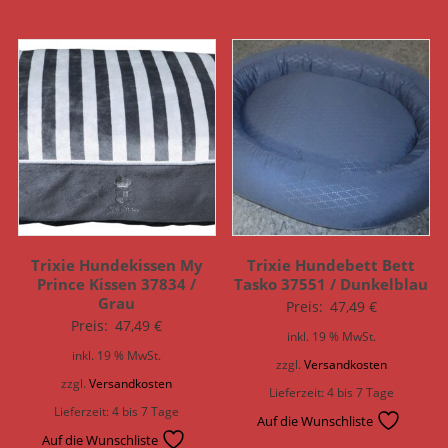
Trixie Hundekissen My
Trixie Hundebett Bett
Prince Kissen 37834 /
Tasko 37551 / Dunkelblau
Grau
Preis:
47,49
€
Preis:
47,49
€
inkl. 19 % MwSt.
inkl. 19 % MwSt.
zzgl.
Versandkosten
zzgl.
Versandkosten
Lieferzeit:
4 bis 7 Tage
Lieferzeit:
4 bis 7 Tage
Auf die Wunschliste
Auf die Wunschliste