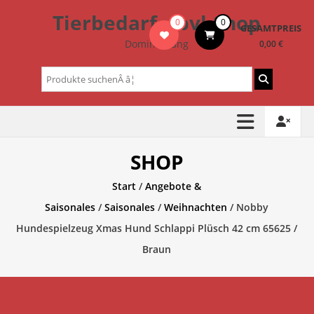
Zum
Tierbedarf – bvl-Shop
0
0
Inhalt
GESAMTPREIS
springen
Dominik Lang
0,00 €
Suchen
nach:
SHOP
Start
/
Angebote &
Saisonales
/
Saisonales
/
Weihnachten
/ Nobby
Hundespielzeug Xmas Hund Schlappi Plüsch 42 cm 65625 /
Braun