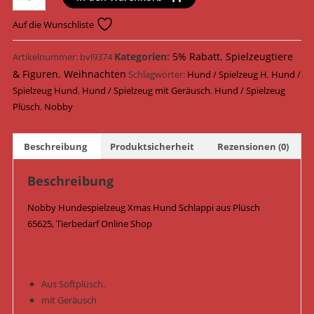
Hundespielzeug
Xmas
Auf die Wunschliste
Hund
Schlappi
Kategorien:
5% Rabatt
,
Spielzeugtiere
Artikelnummer:
bvl9374
Plüsch
& Figuren
,
Weihnachten
Schlagwörter:
Hund / Spielzeug H
,
Hund /
42
Spielzeug Hund
,
Hund / Spielzeug mit Geräusch
,
Hund / Spielzeug
cm
Plüsch
,
Nobby
65625
/
Beschreibung
Produktsicherheit
Rezensionen (0)
Braun
Menge
Beschreibung
Nobby Hundespielzeug Xmas Hund Schlappi aus Plüsch
65625, Tierbedarf Online Shop
Aus Softplüsch.
mit Geräusch