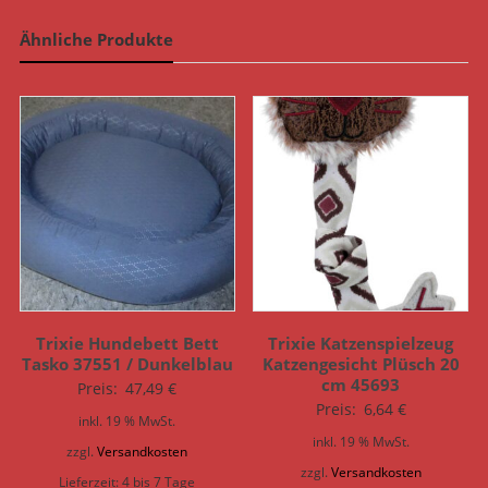
Ähnliche Produkte
Trixie Hundebett Bett
Trixie Katzenspielzeug
Tasko 37551 / Dunkelblau
Katzengesicht Plüsch 20
cm 45693
Preis:
47,49
€
Preis:
6,64
€
inkl. 19 % MwSt.
inkl. 19 % MwSt.
zzgl.
Versandkosten
zzgl.
Versandkosten
Lieferzeit:
4 bis 7 Tage