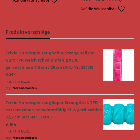
Auf die Wunschliste
Produktvorschläge
Trixie Hundespielzeug Soft & Strong Ball am
Gurt TPR weich schwimmfähig XL &
geräuschlos ø 7,5 cm / 29 cm (Art.-Nr. 33478)
8,54
€
inkl. 19 % MwSt.
zzgl.
Versandkosten
Trixie Hundespielzeug Super Strong Stick TPR
extrem robust schwimmfähig XL & geräuschlos
22,2 cm (Art.-Nr. 33470)
9,49
€
inkl. 19 % MwSt.
zzgl.
Versandkosten