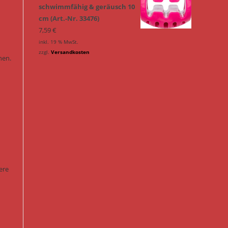
schwimmfähig & geräusch 10
cm (Art.-Nr. 33476)
7,59
€
inkl. 19 % MwSt.
zzgl.
Versandkosten
nen.
ere