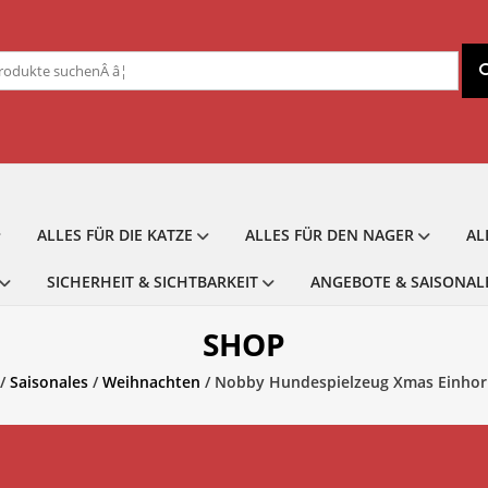
chen
ch:
ALLES FÜR DIE KATZE
ALLES FÜR DEN NAGER
AL
SICHERHEIT & SICHTBARKEIT
ANGEBOTE & SAISONAL
SHOP
/
Saisonales
/
Weihnachten
/ Nobby Hundespielzeug Xmas Einhor