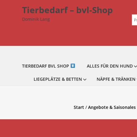
Zum
Tierbedarf – bvl-Shop
Inhalt
Su
springen
Dominik Lang
na
TIERBEDARF BVL SHOP
ALLES FÜR DEN HUND
LIEGEPLÄTZE & BETTEN
NÄPFE & TRÄNKEN
Start
/
Angebote & Saisonales