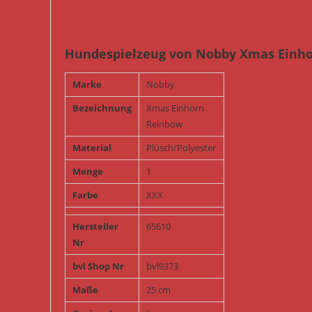
Hundespielzeug von Nobby Xmas Einho
Marke
Nobby
Bezeichnung
Xmas Einhorn
Reinbow
Material
Plüsch/Polyester
Menge
1
Farbe
XXX
Hersteller
65610
Nr
bvl Shop Nr
bvl9373
Maße
25 cm