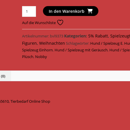
Nobby
In den Warenkorb
Hundespielzeug
Xmas
Auf die Wunschliste
Einhorn
Rainbow
Kategorien:
5% Rabatt
,
Spielzeug
Artikelnummer:
bvl9373
Plüsch
Figuren
,
Weihnachten
Schlagwörter:
Hund / Spielzeug E
,
Hu
25
Spielzeug Einhorn
,
Hund / Spielzeug mit Geräusch
,
Hund / Spie
cm
Plüsch
,
Nobby
65610
Menge
(0)
610, Tierbedarf Online Shop