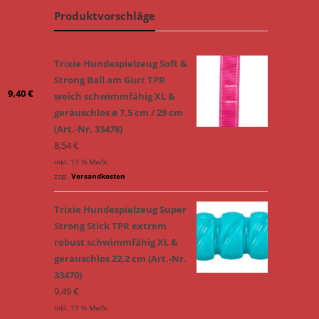
Produktvorschläge
Trixie Hundespielzeug Soft &
Strong Ball am Gurt TPR
9,40
€
weich schwimmfähig XL &
geräuschlos ø 7,5 cm / 29 cm
(Art.-Nr. 33478)
8,54
€
inkl. 19 % MwSt.
zzgl.
Versandkosten
Trixie Hundespielzeug Super
Strong Stick TPR extrem
robust schwimmfähig XL &
geräuschlos 22,2 cm (Art.-Nr.
33470)
9,49
€
inkl. 19 % MwSt.