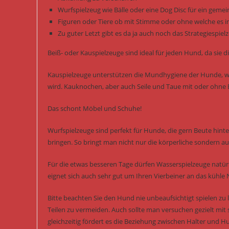
Wurfspielzeug wie Bälle oder eine Dog Disc für ein gem
Figuren oder Tiere ob mit Stimme oder ohne welche es i
Zu guter Letzt gibt es da ja auch noch das Strategiespi
Beiß- oder Kauspielzeuge sind ideal für jeden Hund, da si
Kauspielzeuge unterstützen die Mundhygiene der Hunde, we
wird. Kauknochen, aber auch Seile und Taue mit oder ohne B
Das schont Möbel und Schuhe!
Wurfspielzeuge sind perfekt für Hunde, die gern Beute hint
bringen. So bringt man nicht nur die körperliche sondern auc
Für die etwas besseren Tage dürfen Wasserspielzeuge natürl
eignet sich auch sehr gut um Ihren Vierbeiner an das kühle
Bitte beachten Sie den Hund nie unbeaufsichtigt spielen z
Teilen zu vermeiden. Auch sollte man versuchen gezielt mit 
gleichzeitig fördert es die Beziehung zwischen Halter und H