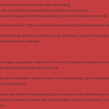
einsames Spielen im Garten oder beim Spaziergang
n den verschiedensten Materialien und Größen zu kaufen gibt
elzeug beziehungsweise Intelligenzspielzeug um den Geist etwas anzukurbeln
e die Kaumuskulatur stärken und bei Welpen auch den Zahnwechsel fördern k
il Zahnbelege spielerisch entfernt und das Zahnfleisch angenehm massiert
all können hierzu beitragen.
erher jagen, apportieren oder sie in Form von Suchspielen aufspüren und zu
h die geistige Ausarbeitung mit ins Spiel.
ich auch nicht fehlen. Diese sind leicht und schwimmfähig. Das Hundespiel
 Nass zu gewöhnen.
u lassen bzw. defektes Hundespielzeug zu entsorgen um das Verschlucken vo
seinem Vierbeiner zu spielen, das Spielzeug bleibt dadurch interessanter un
und.