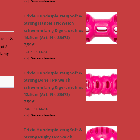
zzgl.
Versandkosten
Trixie Hundespielzeug Soft &
Strong Hantel TPR weich
schwimmfähig & geräuschlos
14,5 cm (Art.-Nr. 33474)
tiere &
7,59
€
nd /
inkl. 19 % MwSt.
lzeug
zzgl.
Versandkosten
Trixie Hundespielzeug Soft &
Strong Bone TPR weich
schwimmfähig & geräuschlos
12,5 cm (Art.-Nr. 33472)
7,59
€
inkl. 19 % MwSt.
zzgl.
Versandkosten
Trixie Hundespielzeug Soft &
Strong Rugby TPR weich