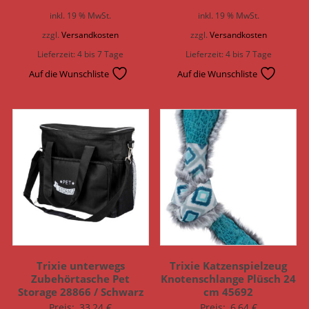
inkl. 19 % MwSt.
inkl. 19 % MwSt.
zzgl.
Versandkosten
zzgl.
Versandkosten
Lieferzeit:
4 bis 7 Tage
Lieferzeit:
4 bis 7 Tage
Auf die Wunschliste
Auf die Wunschliste
Trixie unterwegs
Trixie Katzenspielzeug
Zubehörtasche Pet
Knotenschlange Plüsch 24
Storage 28866 / Schwarz
cm 45692
Preis:
33,24
€
Preis:
6,64
€