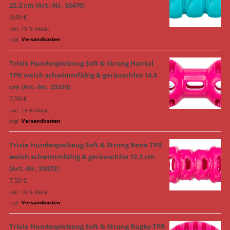
22,2 cm (Art.-Nr. 33470)
9,49
€
inkl. 19 % MwSt.
zzgl.
Versandkosten
Trixie Hundespielzeug Soft & Strong Hantel
TPR weich schwimmfähig & geräuschlos 14,5
cm (Art.-Nr. 33474)
7,59
€
inkl. 19 % MwSt.
zzgl.
Versandkosten
Trixie Hundespielzeug Soft & Strong Bone TPR
weich schwimmfähig & geräuschlos 12,5 cm
(Art.-Nr. 33472)
7,59
€
inkl. 19 % MwSt.
zzgl.
Versandkosten
Trixie Hundespielzeug Soft & Strong Rugby TPR