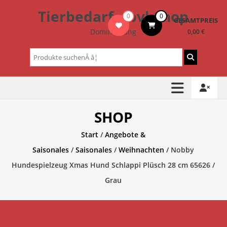
Zum
Tierbedarf – bvl-Shop
0
0
Inhalt
GESAMTPREIS
springen
Dominik Lang
0,00 €
Suchen
nach:
SHOP
Start
/
Angebote &
Saisonales
/
Saisonales
/
Weihnachten
/ Nobby
Hundespielzeug Xmas Hund Schlappi Plüsch 28 cm 65626 /
Grau