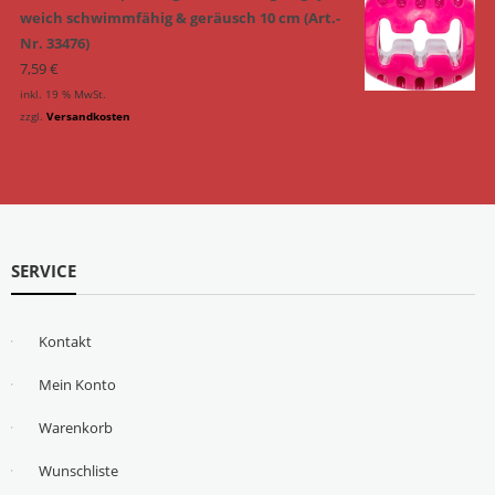
weich schwimmfähig & geräusch 10 cm (Art.-
Nr. 33476)
7,59
€
inkl. 19 % MwSt.
zzgl.
Versandkosten
SERVICE
Kontakt
Mein Konto
Warenkorb
Wunschliste