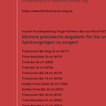
Hundetraining bvl & Tierpension Dominik Lang
https://www.blindvertrauen-lang.de
Hunter Hundespielzeug Tough Kamerun Bär aus Plüsch 6572
Weitere preiswerte Angebote für Sie u
Spielvergnügen zu sorgen!
Trixie Junior Bär Ring 23 cm 36177
Trixie Waschbär 33 cm 36155
Trixie Bär 30 cm 35859
Trixie Bär 32 cm 34744
Trixie Junior Bär 28 cm 36176
Trixie Junior Bär 14 cm 36164
Nobby Xmas Eisbär 35 cm 51860
Nobby Xmas Bär 20 cm 65631
Trixie Junior Bär 20 cm 36161
Trixie Waschbär 41 cm 35942
Trixie Waschbär 22 cm 35924