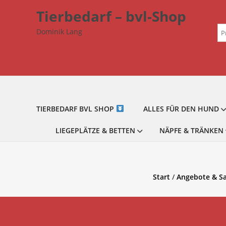
Zum
Tierbedarf – bvl-Shop
Inhalt
Su
springen
Dominik Lang
na
TIERBEDARF BVL SHOP
ALLES FÜR DEN HUND
LIEGEPLÄTZE & BETTEN
NÄPFE & TRÄNKEN
Start
/
Angebote & Sa