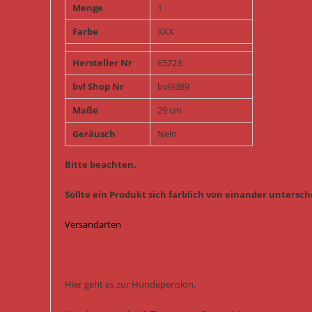
Menge
1
Farbe
XXX
Hersteller Nr
65723
bvl Shop Nr
bvl9389
Maße
29 cm
Geräusch
Nein
Bitte beachten.
Sollte ein Produkt sich farblich von einander untersche
Versandarten
Hier geht es zur Hundepension.