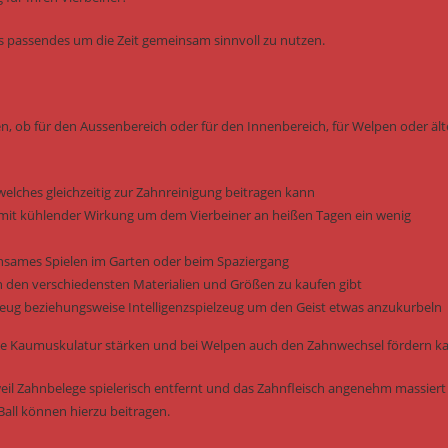
was passendes um die Zeit gemeinsam sinnvoll zu nutzen.
en, ob für den Aussenbereich oder für den Innenbereich, für Welpen oder ält
welches gleichzeitig zur Zahnreinigung beitragen kann
it kühlender Wirkung um dem Vierbeiner an heißen Tagen ein wenig
einsames Spielen im Garten oder beim Spaziergang
n den verschiedensten Materialien und Größen zu kaufen gibt
elzeug beziehungsweise Intelligenzspielzeug um den Geist etwas anzukurbeln
e die Kaumuskulatur stärken und bei Welpen auch den Zahnwechsel fördern k
il Zahnbelege spielerisch entfernt und das Zahnfleisch angenehm massiert
all können hierzu beitragen.