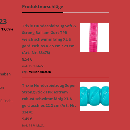
Produktvorschläge
23
Trixie Hundespielzeug Soft &
17,09
€
Strong Ball am Gurt TPR
weich schwimmfähig XL &
geräuschlos ø 7,5 cm / 29 cm
(Art.-Nr. 33478)
8,54
€
inkl. 19 % MwSt.
zzgl.
Versandkosten
 haben
Trixie Hundespielzeug Super
ren
Strong Stick TPR extrem
robust schwimmfähig XL &
 Plüsch-
geräuschlos 22,2 cm (Art.-Nr.
33470)
9,49
€
inkl. 19 % MwSt.