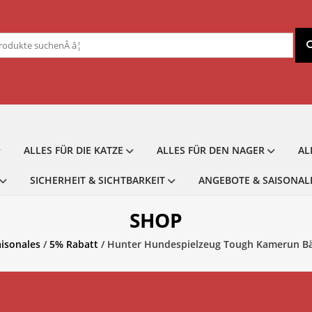
chen
ch:
ALLES FÜR DIE KATZE
ALLES FÜR DEN NAGER
AL
SICHERHEIT & SICHTBARKEIT
ANGEBOTE & SAISONAL
SHOP
isonales
/
5% Rabatt
/ Hunter Hundespielzeug Tough Kamerun Bä