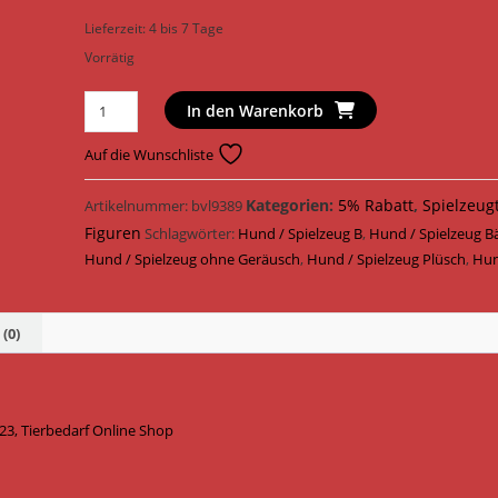
Lieferzeit:
4 bis 7 Tage
Vorrätig
Hunter
In den Warenkorb
Hundespielzeug
Tough
Auf die Wunschliste
Kamerun
Bär
Kategorien:
5% Rabatt
,
Spielzeug
Artikelnummer:
bvl9389
Plüsch
Figuren
Schlagwörter:
Hund / Spielzeug B
,
Hund / Spielzeug B
29
Hund / Spielzeug ohne Geräusch
,
Hund / Spielzeug Plüsch
,
Hun
cm
65723
Menge
(0)
3, Tierbedarf Online Shop