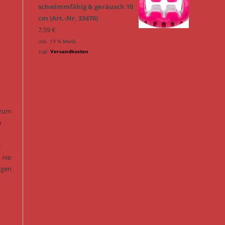
schwimmfähig & geräusch 10
cm (Art.-Nr. 33476)
7,59
€
inkl. 19 % MwSt.
zzgl.
Versandkosten
 zum
n
r
 nie
ngen