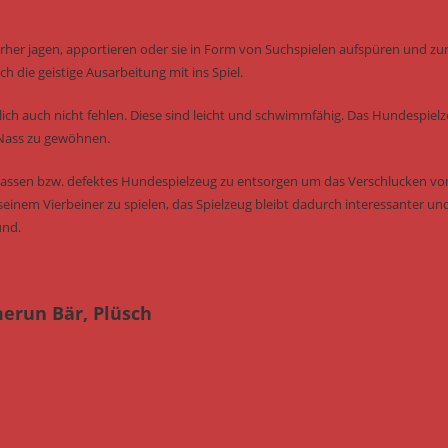
erher jagen, apportieren oder sie in Form von Suchspielen aufspüren und zu
h die geistige Ausarbeitung mit ins Spiel.
ich auch nicht fehlen. Diese sind leicht und schwimmfähig. Das Hundespiel
 Nass zu gewöhnen.
u lassen bzw. defektes Hundespielzeug zu entsorgen um das Verschlucken vo
seinem Vierbeiner zu spielen, das Spielzeug bleibt dadurch interessanter un
und.
erun Bär, Plüsch