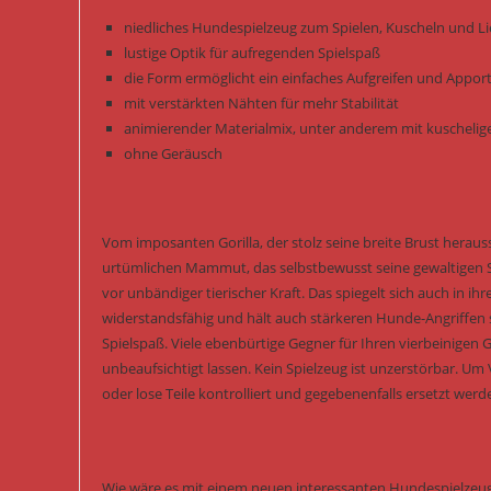
niedliches Hundespielzeug zum Spielen, Kuscheln und L
lustige Optik für aufregenden Spielspaß
die Form ermöglicht ein einfaches Aufgreifen und Appor
mit verstärkten Nähten für mehr Stabilität
animierender Materialmix, unter anderem mit kuschelig
ohne Geräusch
Vom imposanten Gorilla, der stolz seine breite Brust heraus
urtümlichen Mammut, das selbstbewusst seine gewaltigen 
vor unbändiger tierischer Kraft. Das spiegelt sich auch in i
widerstandsfähig und hält auch stärkeren Hunde-Angriffen
Spielspaß. Viele ebenbürtige Gegner für Ihren vierbeinigen 
unbeaufsichtigt lassen. Kein Spielzeug ist unzerstörbar. U
oder lose Teile kontrolliert und gegebenenfalls ersetzt werd
Wie wäre es mit einem neuen interessanten Hundespielzeug 