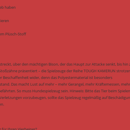
ieb haben
tieren
em Plüsch-Stoff
streckt, über den mächtigen Bison, der das Haupt zur Attacke senkt, bis hin
Stoßzähne präsentiert – die Spielzeuge der Reihe TOUGH KAMERUN strotze
hrer Beschaffenheit wider, denn das Polyestermaterial ist besonders
 stand. Das macht Lust auf mehr – mehr Gerangel, mehr Kräftemessen, meh
Gefährten. So muss Hundespielzeug sein. Hinweis: Bitte das Tier beim Spielen
m Verletzungen vorzubeugen, sollte das Spielzeug regelmäßig auf Beschädigu
en.
für Ihren Vierbeiner?