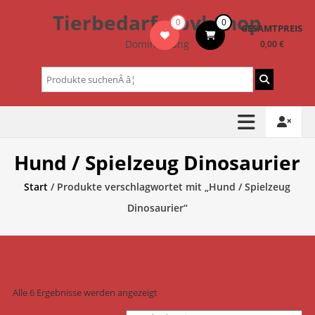
Zum
Tierbedarf – bvl-Shop
0
0
Inhalt
GESAMTPREIS
springen
Dominik Lang
0,00 €
Suchen
nach:
Hund / Spielzeug Dinosaurier
Start
/ Produkte verschlagwortet mit „Hund / Spielzeug
Dinosaurier“
Alle 6 Ergebnisse werden angezeigt