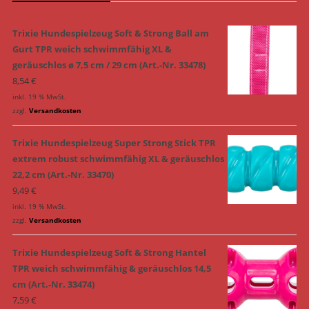
Trixie Hundespielzeug Soft & Strong Ball am
Gurt TPR weich schwimmfähig XL &
geräuschlos ø 7,5 cm / 29 cm (Art.-Nr. 33478)
8,54
€
inkl. 19 % MwSt.
zzgl.
Versandkosten
Trixie Hundespielzeug Super Strong Stick TPR
extrem robust schwimmfähig XL & geräuschlos
22,2 cm (Art.-Nr. 33470)
9,49
€
inkl. 19 % MwSt.
zzgl.
Versandkosten
Trixie Hundespielzeug Soft & Strong Hantel
TPR weich schwimmfähig & geräuschlos 14,5
cm (Art.-Nr. 33474)
7,59
€