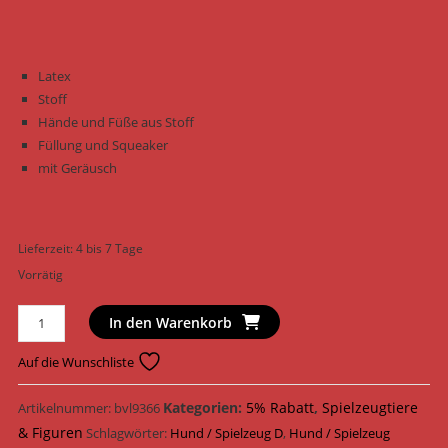
Latex
Stoff
Hände und Füße aus Stoff
Füllung und Squeaker
mit Geräusch
Lieferzeit:
4 bis 7 Tage
Vorrätig
Nobby
In den Warenkorb
Hundespielzeug
Dinosaurier
Auf die Wunschliste
Latex
22
Kategorien:
5% Rabatt
,
Spielzeugtiere
Artikelnummer:
bvl9366
cm
& Figuren
Schlagwörter:
Hund / Spielzeug D
,
Hund / Spielzeug