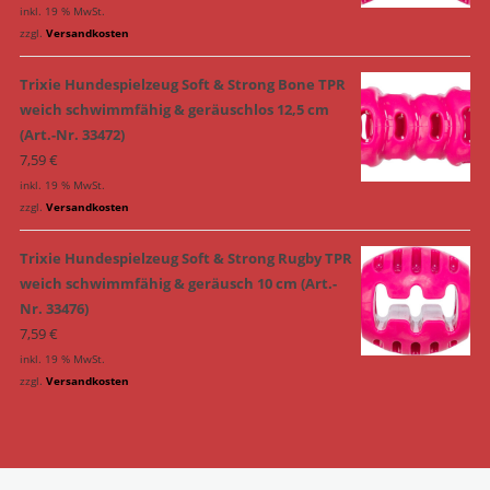
inkl. 19 % MwSt.
zzgl.
Versandkosten
Trixie Hundespielzeug Soft & Strong Bone TPR
weich schwimmfähig & geräuschlos 12,5 cm
(Art.-Nr. 33472)
7,59
€
inkl. 19 % MwSt.
zzgl.
Versandkosten
Trixie Hundespielzeug Soft & Strong Rugby TPR
weich schwimmfähig & geräusch 10 cm (Art.-
Nr. 33476)
7,59
€
inkl. 19 % MwSt.
zzgl.
Versandkosten