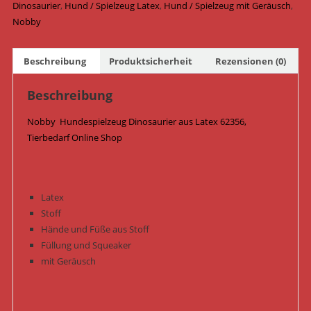
62356
Dinosaurier
,
Hund / Spielzeug Latex
,
Hund / Spielzeug mit Geräusch
,
Menge
Nobby
Beschreibung
Produktsicherheit
Rezensionen (0)
Beschreibung
Nobby Hundespielzeug Dinosaurier aus Latex 62356,
Tierbedarf Online Shop
Latex
Stoff
Hände und Füße aus Stoff
Füllung und Squeaker
mit Geräusch