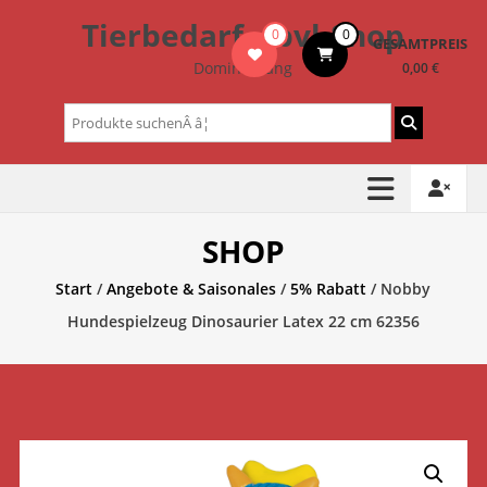
Zum
Tierbedarf – bvl-Shop
0
0
Inhalt
GESAMTPREIS
springen
Dominik Lang
0,00 €
Suchen
nach:
SHOP
Start
/
Angebote & Saisonales
/
5% Rabatt
/ Nobby
Hundespielzeug Dinosaurier Latex 22 cm 62356