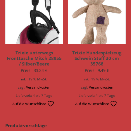
Trixie unterwegs
Trixie Hundespielzeug
Fronttasche Mitch 28955
Schwein Stoff 30 cm
/ Silber/Beere
35768
Preis:
33,24
€
Preis:
9,49
€
inkl. 19 % MwSt.
inkl. 19 % MwSt.
zzgl.
Versandkosten
zzgl.
Versandkosten
Lieferzeit:
4 bis 7 Tage
Lieferzeit:
4 bis 7 Tage
Auf die Wunschliste
Auf die Wunschliste
Produktvorschläge