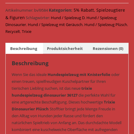
Plüsch
&
Kategorien:
5% Rabatt
,
Spielzeugtiere
Artikelnummer:
bvl9584
Geräusch
& Figuren
Schlagwörter:
Hund / Spielzeug D
,
Hund / Spielzeug
38
Dinosaurier
,
Hund / Spielzeug mit Geräusch
,
Hund / Spielzeug Plüsch
,
cm
Recycelt
,
Trixie
(Art.-
Nr.
Beschreibung
Produktsicherheit
Rezensionen (0)
36127)
Menge
Beschreibung
Wenn Sie das ideale
Hundespielzeug mit Knisterfolie
oder
einen treuen, spielfreudigen Kuschelpartner für Ihren
tierischen Liebling suchen, ist das neue
trixie
hundespielzeug dinosaurier 36127
die perfekte Wahl für
eine artgerechte Beschäftigung. Dieses hochwertige
Trixie
Dinosaurier Plüsch
Stofftier bringt jede Menge Freude in
den Alltag von Hunden jeder Rasse und fördert den
natürlichen Spieltrieb von Anfang an. Das durchdachte Modell
kombiniert eine kuschelweiche Oberfläche mit aufregenden