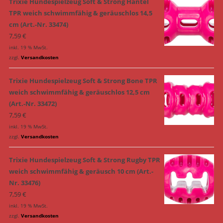
Trixie Hundespielzeug Soft & Strong Hantel
TPR weich schwimmfähig & geräuschlos 14,5
cm (Art.-Nr. 33474)
7,59
€
inkl. 19 % MwSt.
zzgl.
Versandkosten
Trixie Hundespielzeug Soft & Strong Bone TPR
weich schwimmfähig & geräuschlos 12,5 cm
(Art.-Nr. 33472)
7,59
€
inkl. 19 % MwSt.
zzgl.
Versandkosten
Trixie Hundespielzeug Soft & Strong Rugby TPR
weich schwimmfähig & geräusch 10 cm (Art.-
Nr. 33476)
7,59
€
inkl. 19 % MwSt.
zzgl.
Versandkosten