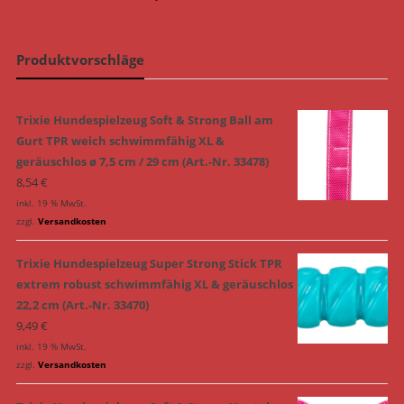
Produktvorschläge
Trixie Hundespielzeug Soft & Strong Ball am
Gurt TPR weich schwimmfähig XL &
geräuschlos ø 7,5 cm / 29 cm (Art.-Nr. 33478)
8,54
€
inkl. 19 % MwSt.
zzgl.
Versandkosten
Trixie Hundespielzeug Super Strong Stick TPR
extrem robust schwimmfähig XL & geräuschlos
22,2 cm (Art.-Nr. 33470)
9,49
€
inkl. 19 % MwSt.
zzgl.
Versandkosten