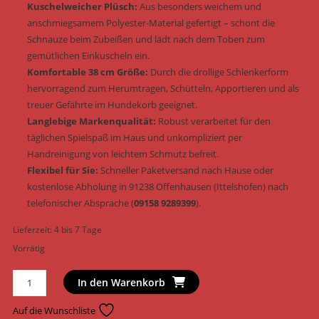
Kuschelweicher Plüsch:
Aus besonders weichem und
anschmiegsamem Polyester-Material gefertigt – schont die
Schnauze beim Zubeißen und lädt nach dem Toben zum
gemütlichen Einkuscheln ein.
Komfortable 38 cm Größe:
Durch die drollige Schlenkerform
hervorragend zum Herumtragen, Schütteln, Apportieren und als
treuer Gefährte im Hundekorb geeignet.
Langlebige Markenqualität:
Robust verarbeitet für den
täglichen Spielspaß im Haus und unkompliziert per
Handreinigung von leichtem Schmutz befreit.
Flexibel für Sie:
Schneller Paketversand nach Hause oder
kostenlose Abholung in 91238 Offenhausen (Ittelshofen) nach
telefonischer Absprache (
09158 9289399
).
Lieferzeit:
4 bis 7 Tage
Vorrätig
Trixie
In den Warenkorb
Hundespielzeug
Dinosaurier
Auf die Wunschliste