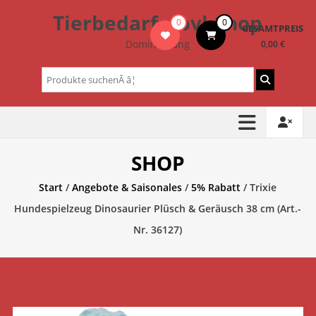
Zum
Tierbedarf – bvl-Shop
0
0
Inhalt
GESAMTPREIS
springen
Dominik Lang
0,00 €
Suchen
nach:
SHOP
Start
/
Angebote & Saisonales
/
5% Rabatt
/ Trixie
Hundespielzeug Dinosaurier Plüsch & Geräusch 38 cm (Art.-
Nr. 36127)