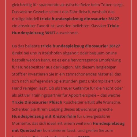
gleichzeitig für spannende akustische Reize beim Toben sorgt.
Das weiche Gewebe schont das Zahnfleisch, weshalb das
drollige Modell
trixie hundespielzeug dinosaurier 36127
ein absoluter Favorit ist, was den beliebten Klassiker
Trixie
Hundespielzeug 36127
auszeichnet.
Da das beliebte
trixie hundespielzeug dinosaurier 36127
direkt bei uns in Ittelshofen abgeholt oder bequem online
bestellt werden kann, ist es eine hervorragende Empfehlung
für Hundebesitzer aus der Region. Mit diesem langlebigen
Stofftier investieren Sie in ein zahnschonendes Material, das
sich nach aufregenden Spielstunden ganz unkompliziert von
Hand reinigen lässt. Ob als treuer Gefährte für die Nacht oder
als aktiver Trainingspartner für Apportierspiele – das weiche
Trixie Dinosaurier Plüsch
Kuscheltier erfüllt alle Wünsche.
Schenken Sie Ihrem Liebling dieses abwechslungsreiche
Hundespielzeug mit Knisterfolie
für unvergessliche
Momente, das sich ideal mit einem weiteren
Hundespielzeug
mit Quietscher
kombinieren lässt, und greifen Sie zum