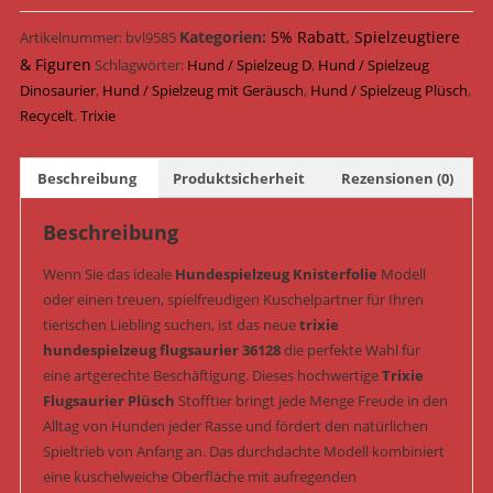
Plüsch
&
Kategorien:
5% Rabatt
,
Spielzeugtiere
Artikelnummer:
bvl9585
Geräusch
& Figuren
Schlagwörter:
Hund / Spielzeug D
,
Hund / Spielzeug
30
Dinosaurier
,
Hund / Spielzeug mit Geräusch
,
Hund / Spielzeug Plüsch
,
cm
Recycelt
,
Trixie
(Art.-
Nr.
Beschreibung
Produktsicherheit
Rezensionen (0)
36128)
Menge
Beschreibung
Wenn Sie das ideale
Hundespielzeug Knisterfolie
Modell
oder einen treuen, spielfreudigen Kuschelpartner für Ihren
tierischen Liebling suchen, ist das neue
trixie
hundespielzeug flugsaurier 36128
die perfekte Wahl für
eine artgerechte Beschäftigung. Dieses hochwertige
Trixie
Flugsaurier Plüsch
Stofftier bringt jede Menge Freude in den
Alltag von Hunden jeder Rasse und fördert den natürlichen
Spieltrieb von Anfang an. Das durchdachte Modell kombiniert
eine kuschelweiche Oberfläche mit aufregenden