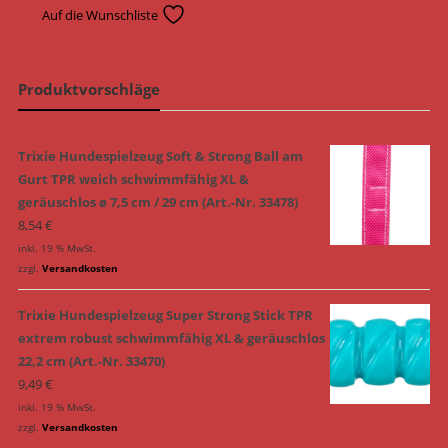
Auf die Wunschliste
Produktvorschläge
Trixie Hundespielzeug Soft & Strong Ball am
Gurt TPR weich schwimmfähig XL &
geräuschlos ø 7,5 cm / 29 cm (Art.-Nr. 33478)
8,54
€
inkl. 19 % MwSt.
zzgl.
Versandkosten
Trixie Hundespielzeug Super Strong Stick TPR
extrem robust schwimmfähig XL & geräuschlos
22,2 cm (Art.-Nr. 33470)
9,49
€
inkl. 19 % MwSt.
zzgl.
Versandkosten