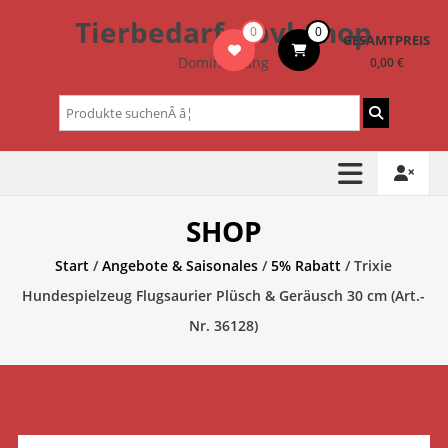
Zum
Tierbedarf – bvl-Shop
0
0
Inhalt
GESAMTPREIS
springen
Dominik Lang
0,00 €
Suchen
nach:
SHOP
Start
/
Angebote & Saisonales
/
5% Rabatt
/ Trixie
Hundespielzeug Flugsaurier Plüsch & Geräusch 30 cm (Art.-
Nr. 36128)