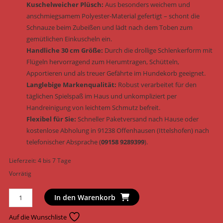
Kuschelweicher Plüsch:
Aus besonders weichem und
anschmiegsamem Polyester-Material gefertigt – schont die
Schnauze beim Zubeißen und lädt nach dem Toben zum
gemütlichen Einkuscheln ein.
Handliche 30 cm Größe:
Durch die drollige Schlenkerform mit
Flügeln hervorragend zum Herumtragen, Schütteln,
Apportieren und als treuer Gefährte im Hundekorb geeignet.
Langlebige Markenqualität:
Robust verarbeitet für den
täglichen Spielspaß im Haus und unkompliziert per
Handreinigung von leichtem Schmutz befreit.
Flexibel für Sie:
Schneller Paketversand nach Hause oder
kostenlose Abholung in 91238 Offenhausen (Ittelshofen) nach
telefonischer Absprache (
09158 9289399
).
Lieferzeit:
4 bis 7 Tage
Vorrätig
Trixie
In den Warenkorb
Hundespielzeug
Flugsaurier
Auf die Wunschliste