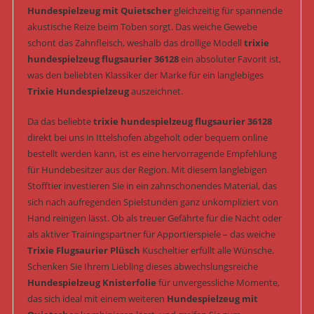
Hundespielzeug mit Quietscher
gleichzeitig für spannende
akustische Reize beim Toben sorgt. Das weiche Gewebe
schont das Zahnfleisch, weshalb das drollige Modell
trixie
hundespielzeug flugsaurier 36128
ein absoluter Favorit ist,
was den beliebten Klassiker der Marke für ein langlebiges
Trixie Hundespielzeug
auszeichnet.
Da das beliebte
trixie hundespielzeug flugsaurier 36128
direkt bei uns in Ittelshofen abgeholt oder bequem online
bestellt werden kann, ist es eine hervorragende Empfehlung
für Hundebesitzer aus der Region. Mit diesem langlebigen
Stofftier investieren Sie in ein zahnschonendes Material, das
sich nach aufregenden Spielstunden ganz unkompliziert von
Hand reinigen lässt. Ob als treuer Gefährte für die Nacht oder
als aktiver Trainingspartner für Apportierspiele – das weiche
Trixie Flugsaurier Plüsch
Kuscheltier erfüllt alle Wünsche.
Schenken Sie Ihrem Liebling dieses abwechslungsreiche
Hundespielzeug Knisterfolie
für unvergessliche Momente,
das sich ideal mit einem weiteren
Hundespielzeug mit