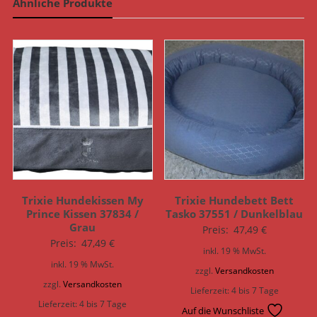
Ähnliche Produkte
Trixie Hundekissen My
Trixie Hundebett Bett
Prince Kissen 37834 /
Tasko 37551 / Dunkelblau
Grau
Preis:
47,49
€
Preis:
47,49
€
inkl. 19 % MwSt.
inkl. 19 % MwSt.
zzgl.
Versandkosten
zzgl.
Versandkosten
Lieferzeit:
4 bis 7 Tage
Lieferzeit:
4 bis 7 Tage
Auf die Wunschliste