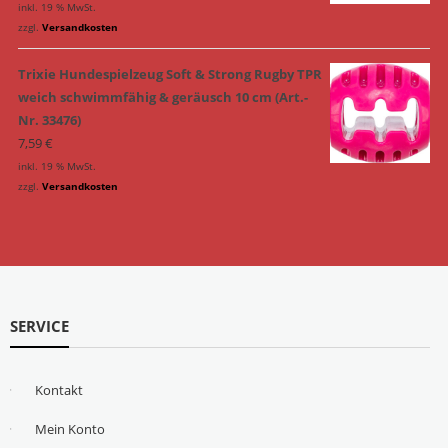
inkl. 19 % MwSt.
zzgl.
Versandkosten
Trixie Hundespielzeug Soft & Strong Rugby TPR
weich schwimmfähig & geräusch 10 cm (Art.-
Nr. 33476)
7,59
€
inkl. 19 % MwSt.
zzgl.
Versandkosten
SERVICE
Kontakt
Mein Konto