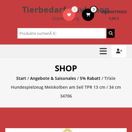
Zum
Tierbedarf – bvl-Shop
0
0
Inhalt
GESAMTPREIS
springen
Dominik Lang
0,00 €
Suchen
nach:
SHOP
Start
/
Angebote & Saisonales
/
5% Rabatt
/ Trixie
Hundespielzeug Meiskolben am Seil TPR 13 cm / 34 cm
34706