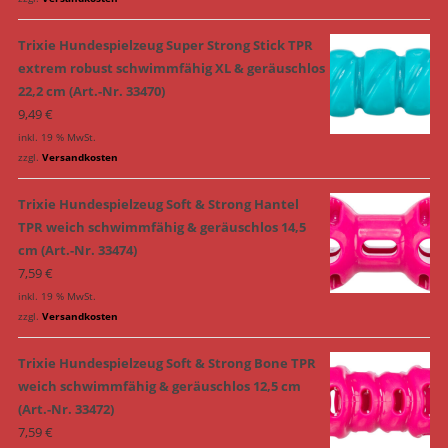
Trixie Hundespielzeug Super Strong Stick TPR
extrem robust schwimmfähig XL & geräuschlos
22,2 cm (Art.-Nr. 33470)
9,49
€
inkl. 19 % MwSt.
zzgl.
Versandkosten
Trixie Hundespielzeug Soft & Strong Hantel
TPR weich schwimmfähig & geräuschlos 14,5
cm (Art.-Nr. 33474)
7,59
€
inkl. 19 % MwSt.
zzgl.
Versandkosten
Trixie Hundespielzeug Soft & Strong Bone TPR
weich schwimmfähig & geräuschlos 12,5 cm
(Art.-Nr. 33472)
7,59
€