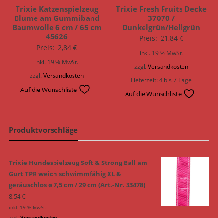
Trixie Katzenspielzeug
Trixie Fresh Fruits Decke
Blume am Gummiband
37070 /
Baumwolle 6 cm / 65 cm
Dunkelgrün/Hellgrün
45626
Preis:
21,84
€
Preis:
2,84
€
inkl. 19 % MwSt.
inkl. 19 % MwSt.
zzgl.
Versandkosten
zzgl.
Versandkosten
Lieferzeit:
4 bis 7 Tage
Auf die Wunschliste
Auf die Wunschliste
Produktvorschläge
Trixie Hundespielzeug Soft & Strong Ball am
Gurt TPR weich schwimmfähig XL &
geräuschlos ø 7,5 cm / 29 cm (Art.-Nr. 33478)
8,54
€
inkl. 19 % MwSt.
zzgl.
Versandkosten