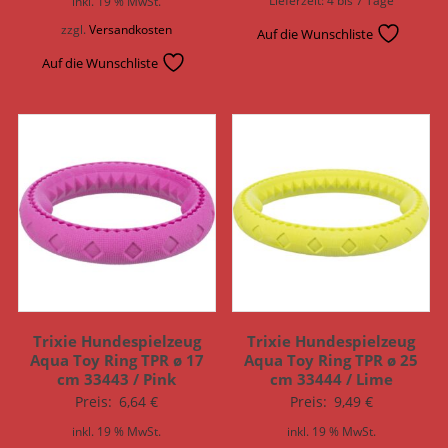
Lieferzeit:
4 bis 7 Tage
inkl. 19 % MwSt.
zzgl.
Versandkosten
Auf die Wunschliste
Auf die Wunschliste
Trixie Hundespielzeug
Trixie Hundespielzeug
Aqua Toy Ring TPR ø 17
Aqua Toy Ring TPR ø 25
cm 33443 / Pink
cm 33444 / Lime
Preis:
6,64
€
Preis:
9,49
€
inkl. 19 % MwSt.
inkl. 19 % MwSt.