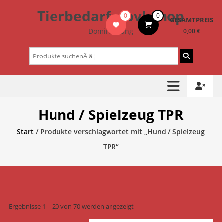
Zum
Tierbedarf – bvl-Shop
0
0
Inhalt
GESAMTPREIS
springen
Dominik Lang
0,00 €
Suchen
nach:
Hund / Spielzeug TPR
Start
/ Produkte verschlagwortet mit „Hund / Spielzeug
TPR“
Ergebnisse 1 – 20 von 70 werden angezeigt