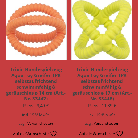
Trixie Hundespielzeug
Trixie Hundespielzeug
Aqua Toy Greifer TPR
Aqua Toy Greifer TPR
selbstaufrichtend
selbstaufrichtend
schwimmfähig &
schwimmfähig &
geräuschlos ø 14 cm (Art.-
geräuschlos ø 17 cm (Art.-
Nr. 33447)
Nr. 33448)
Preis:
9,49
€
Preis:
11,39
€
inkl. 19 % MwSt.
inkl. 19 % MwSt.
zzgl.
Versandkosten
zzgl.
Versandkosten
Auf die Wunschliste
Auf die Wunschliste