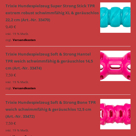
Trixie Hundespielzeug Super Strong Stick TPR
extrem robust schwimmfähig XL & geräuschlos
22,2 cm (Art.-Nr. 33470)
9,49
€
inkl. 19 % MwSt.
zzgl.
Versandkosten
Trixie Hundespielzeug Soft & Strong Hantel
TPR weich schwimmfähig & geräuschlos 14,5
cm (Art.-Nr. 33474)
7,59
€
inkl. 19 % MwSt.
zzgl.
Versandkosten
Trixie Hundespielzeug Soft & Strong Bone TPR
weich schwimmfähig & geräuschlos 12,5 cm
(Art.-Nr. 33472)
7,59
€
inkl. 19 % MwSt.