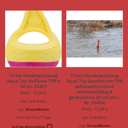
Trixie Hundespielzeug
Trixie Hundespielzeug
Aqua Toy Haiflosse TPR ø
Aqua Toy Leuchtturm TPR
18 cm 33451
selbstaufrichtend
schwimmfähig &
Preis:
12,34
€
geräuschlos 20 cm (Art.-
inkl. 19 % MwSt.
Nr. 33454)
Preis:
13,29
€
zzgl.
Versandkosten
Lieferzeit:
4 bis 7 Tage
inkl. 19 % MwSt.
zzgl.
Versandkosten
Auf die Wunschliste