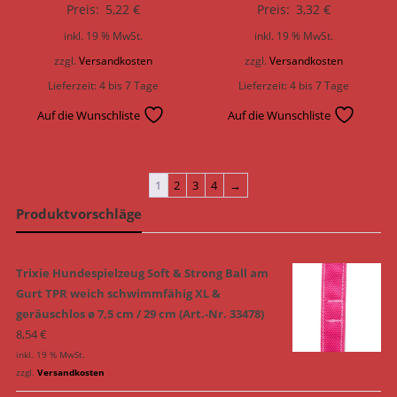
Preis:
5,22
€
Preis:
3,32
€
inkl. 19 % MwSt.
inkl. 19 % MwSt.
zzgl.
Versandkosten
zzgl.
Versandkosten
Lieferzeit:
4 bis 7 Tage
Lieferzeit:
4 bis 7 Tage
Auf die Wunschliste
Auf die Wunschliste
1
2
3
4
→
Produktvorschläge
Trixie Hundespielzeug Soft & Strong Ball am
Gurt TPR weich schwimmfähig XL &
geräuschlos ø 7,5 cm / 29 cm (Art.-Nr. 33478)
8,54
€
inkl. 19 % MwSt.
zzgl.
Versandkosten