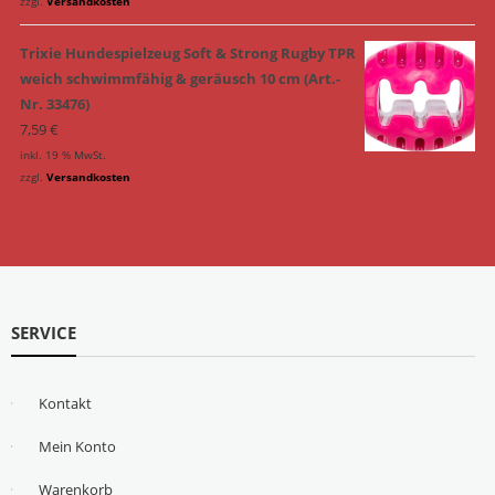
zzgl.
Versandkosten
Trixie Hundespielzeug Soft & Strong Rugby TPR
weich schwimmfähig & geräusch 10 cm (Art.-
Nr. 33476)
7,59
€
inkl. 19 % MwSt.
zzgl.
Versandkosten
SERVICE
Kontakt
Mein Konto
Warenkorb