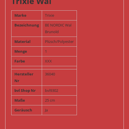
Trixie Wal
Marke
Trixie
Bezeichnung
BE NORDIC Wal
Brunold
Material
Plüsch/Polyester
Menge
1
Farbe
XXX
Hersteller
36040
Nr
bvl Shop Nr
bvl9302
Maße
25 cm
Geräusch
Ja