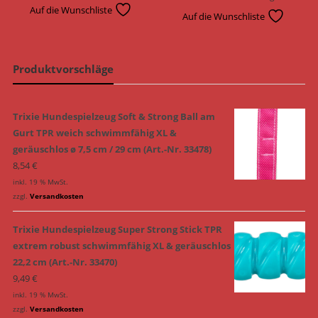
Auf die Wunschliste
Auf die Wunschliste
Produktvorschläge
Trixie Hundespielzeug Soft & Strong Ball am
Gurt TPR weich schwimmfähig XL &
geräuschlos ø 7,5 cm / 29 cm (Art.-Nr. 33478)
8,54
€
inkl. 19 % MwSt.
zzgl.
Versandkosten
Trixie Hundespielzeug Super Strong Stick TPR
extrem robust schwimmfähig XL & geräuschlos
22,2 cm (Art.-Nr. 33470)
9,49
€
inkl. 19 % MwSt.
zzgl.
Versandkosten