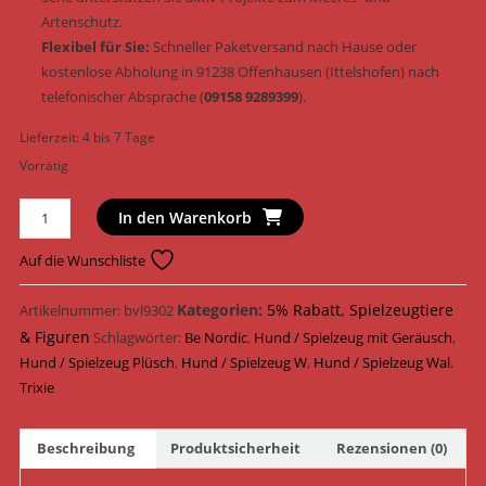
Artenschutz.
Flexibel für Sie:
Schneller Paketversand nach Hause oder
kostenlose Abholung in 91238 Offenhausen (Ittelshofen) nach
telefonischer Absprache (
09158 9289399
).
Lieferzeit:
4 bis 7 Tage
Vorrätig
Trixie
In den Warenkorb
Hundespielzeug
BE
Auf die Wunschliste
NORDIC
Wal
Kategorien:
5% Rabatt
,
Spielzeugtiere
Artikelnummer:
bvl9302
Brunold
& Figuren
Schlagwörter:
Be Nordic
,
Hund / Spielzeug mit Geräusch
,
Plüsch
Hund / Spielzeug Plüsch
,
Hund / Spielzeug W
,
Hund / Spielzeug Wal
,
&
Trixie
Geräusch
25
Beschreibung
Produktsicherheit
Rezensionen (0)
cm
(Art.-