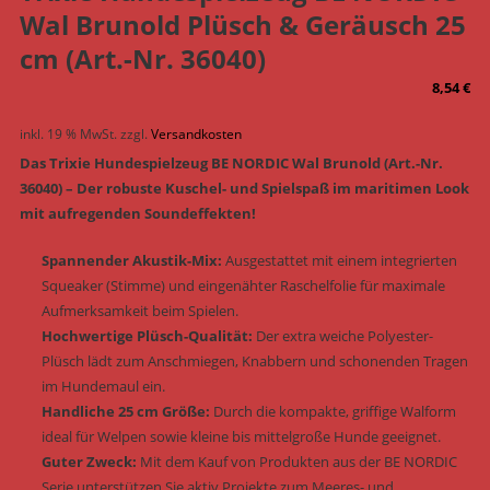
Wal Brunold Plüsch & Geräusch 25
cm (Art.-Nr. 36040)
8,54
€
inkl. 19 % MwSt.
zzgl.
Versandkosten
Das Trixie Hundespielzeug BE NORDIC Wal Brunold (Art.-Nr.
36040) – Der robuste Kuschel- und Spielspaß im maritimen Look
mit aufregenden Soundeffekten!
Spannender Akustik-Mix:
Ausgestattet mit einem integrierten
Squeaker (Stimme) und eingenähter Raschelfolie für maximale
Aufmerksamkeit beim Spielen.
Hochwertige Plüsch-Qualität:
Der extra weiche Polyester-
Plüsch lädt zum Anschmiegen, Knabbern und schonenden Tragen
im Hundemaul ein.
Handliche 25 cm Größe:
Durch die kompakte, griffige Walform
ideal für Welpen sowie kleine bis mittelgroße Hunde geeignet.
Guter Zweck:
Mit dem Kauf von Produkten aus der BE NORDIC
Serie unterstützen Sie aktiv Projekte zum Meeres- und