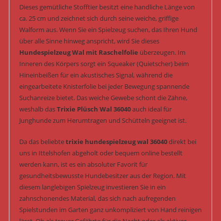
Dieses gemütliche Stofftier besitzt eine handliche Länge von
ca. 25 cm und zeichnet sich durch seine weiche, griffige
Walform aus. Wenn Sie ein Spielzeug suchen, das Ihren Hund
über alle Sinne hinweg anspricht, wird Sie dieses
Hundespielzeug Wal mit Raschelfolie
überzeugen. Im
Inneren des Körpers sorgt ein Squeaker (Quietscher) beim
Hineinbeißen für ein akustisches Signal, während die
eingearbeitete Knisterfolie bei jeder Bewegung spannende
Suchanreize bietet. Das weiche Gewebe schont die Zähne,
weshalb das
Trixie Plüsch Wal 36040
auch ideal für
Junghunde zum Herumtragen und Schütteln geeignet ist.
Da das beliebte
trixie hundespielzeug wal 36040
direkt bei
uns in Ittelshofen abgeholt oder bequem online bestellt
werden kann, ist es ein absoluter Favorit für
gesundheitsbewusste Hundebesitzer aus der Region. Mit
diesem langlebigen Spielzeug investieren Sie in ein
zahnschonendes Material, das sich nach aufregenden
Spielstunden im Garten ganz unkompliziert von Hand reinigen
lässt. Ob als treuer Gefährte für die Nacht oder als aktiver