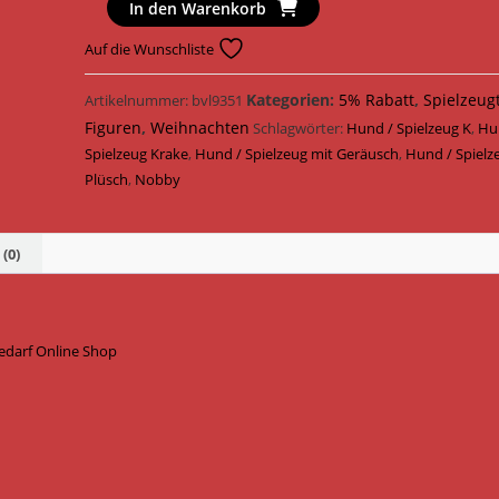
Nobby
In den Warenkorb
Hundespielzeug
Auf die Wunschliste
Xmas
Krake
Kategorien:
5% Rabatt
,
Spielzeug
Artikelnummer:
bvl9351
Plüsch
Figuren
,
Weihnachten
60
Schlagwörter:
Hund / Spielzeug K
,
Hu
cm
Spielzeug Krake
,
Hund / Spielzeug mit Geräusch
,
Hund / Spielz
51857
Plüsch
,
Nobby
Menge
(0)
edarf Online Shop