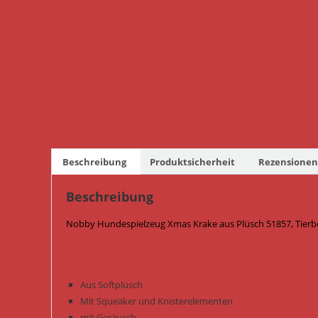
Beschreibung
Produktsicherheit
Rezensionen 
Beschreibung
Nobby Hundespielzeug Xmas Krake aus Plüsch 51857, Tierb
Aus Softplüsch
Mit Squeaker und Knisterelementen
mit Geräusch