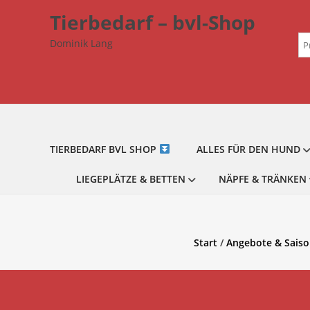
Zum
Tierbedarf – bvl-Shop
Inhalt
Su
springen
Dominik Lang
na
TIERBEDARF BVL SHOP
ALLES FÜR DEN HUND
LIEGEPLÄTZE & BETTEN
NÄPFE & TRÄNKEN
Start
/
Angebote & Saiso