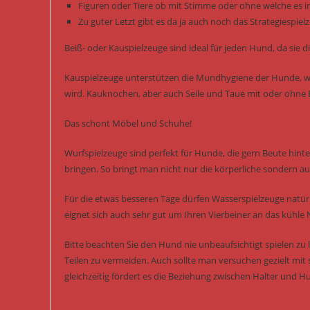
Figuren oder Tiere ob mit Stimme oder ohne welche es i
Zu guter Letzt gibt es da ja auch noch das Strategiespi
Beiß- oder Kauspielzeuge sind ideal für jeden Hund, da si
Kauspielzeuge unterstützen die Mundhygiene der Hunde, we
wird. Kauknochen, aber auch Seile und Taue mit oder ohne B
Das schont Möbel und Schuhe!
Wurfspielzeuge sind perfekt für Hunde, die gern Beute hint
bringen. So bringt man nicht nur die körperliche sondern auc
Für die etwas besseren Tage dürfen Wasserspielzeuge natürl
eignet sich auch sehr gut um Ihren Vierbeiner an das kühle
Bitte beachten Sie den Hund nie unbeaufsichtigt spielen z
Teilen zu vermeiden. Auch sollte man versuchen gezielt mit 
gleichzeitig fördert es die Beziehung zwischen Halter und H