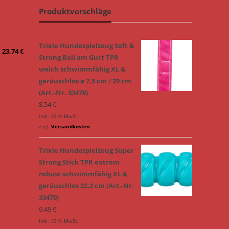
Produktvorschläge
Trixie Hundespielzeug Soft &
23,74
€
Strong Ball am Gurt TPR
weich schwimmfähig XL &
geräuschlos ø 7,5 cm / 29 cm
(Art.-Nr. 33478)
8,54
€
inkl. 19 % MwSt.
zzgl.
Versandkosten
Trixie Hundespielzeug Super
Strong Stick TPR extrem
robust schwimmfähig XL &
geräuschlos 22,2 cm (Art.-Nr.
33470)
9,49
€
inkl. 19 % MwSt.