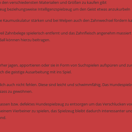
n den verschiedensten Materialien und Größen zu kaufen gibt
elzeug beziehungsweise Intelligenzspielzeug um den Geist etwas anzukurbeln
e die Kaumuskulatur stärken und bei Welpen auch den Zahnwechsel fördern k
il Zahnbelege spielerisch entfernt und das Zahnfleisch angenehm massiert
all können hierzu beitragen.
erher jagen, apportieren oder sie in Form von Suchspielen aufspüren und zu
h die geistige Ausarbeitung mit ins Spiel.
ich auch nicht fehlen. Diese sind leicht und schwimmfähig. Das Hundespiel
 Nass zu gewöhnen.
u lassen bzw. defektes Hundespielzeug zu entsorgen um das Verschlucken vo
seinem Vierbeiner zu spielen, das Spielzeug bleibt dadurch interessanter un
und.