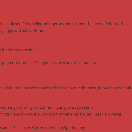
hnachtlichen Plüsch-Figuren überraschen mit verschiedenen Reizen z.B.
ugierige und aktive Hunde.
für Ihren Vierbeiner?
was passendes um die Zeit gemeinsam sinnvoll zu nutzen.
en, ob für den Aussenbereich oder für den Innenbereich, für Welpen oder ält
welches gleichzeitig zur Zahnreinigung beitragen kann
it kühlender Wirkung um dem Vierbeiner an heißen Tagen ein wenig
einsames Spielen im Garten oder beim Spaziergang