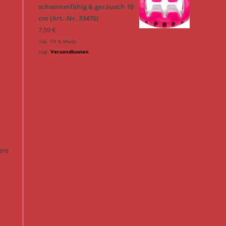
schwimmfähig & geräusch 10
cm (Art.-Nr. 33476)
7,59
€
inkl. 19 % MwSt.
zzgl.
Versandkosten
ere