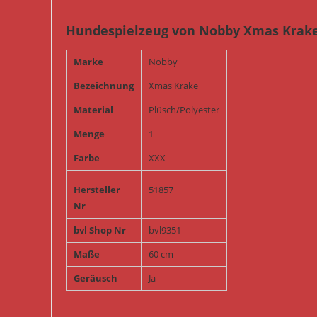
Hundespielzeug von Nobby Xmas Krake
Marke
Nobby
Bezeichnung
Xmas Krake
Material
Plüsch/Polyester
Menge
1
Farbe
XXX
Hersteller
51857
Nr
bvl Shop Nr
bvl9351
Maße
60 cm
Geräusch
Ja