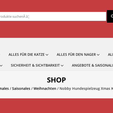
chen
ch:
ALLES FÜR DIE KATZE
ALLES FÜR DEN NAGER
AL
SICHERHEIT & SICHTBARKEIT
ANGEBOTE & SAISONAL
SHOP
nales
/
Saisonales
/
Weihnachten
/ Nobby Hundespielzeug Xmas K