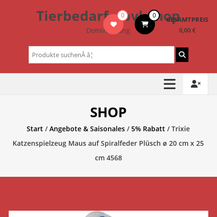
Zum
Tierbedarf – bvl-Shop
0
0
Inhalt
GESAMTPREIS
springen
Dominik Lang
0,00 €
Suchen
nach:
SHOP
Start
/
Angebote & Saisonales
/
5% Rabatt
/ Trixie
Katzenspielzeug Maus auf Spiralfeder Plüsch ø 20 cm x 25
cm 4568