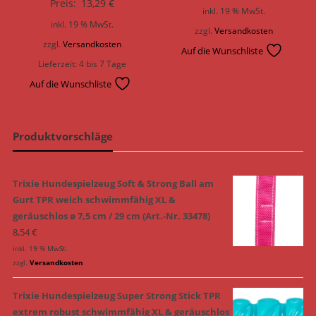
Preis:
13,29
€
inkl. 19 % MwSt.
inkl. 19 % MwSt.
zzgl.
Versandkosten
zzgl.
Versandkosten
Auf die Wunschliste
Lieferzeit:
4 bis 7 Tage
Auf die Wunschliste
Produktvorschläge
Trixie Hundespielzeug Soft & Strong Ball am
Gurt TPR weich schwimmfähig XL &
geräuschlos ø 7,5 cm / 29 cm (Art.-Nr. 33478)
8,54
€
inkl. 19 % MwSt.
zzgl.
Versandkosten
Trixie Hundespielzeug Super Strong Stick TPR
extrem robust schwimmfähig XL & geräuschlos