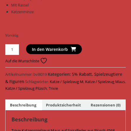
Mit Rassel
Katzenminze
Vorrätig
Trixie
In den Warenkorb
Katzenspielzeug
Maus
Auf die Wunschliste
auf
Spiralfeder
Kategorien:
5% Rabatt
,
Spielzeugtiere
Artikelnummer:
bvl8019
Plüsch
& Figuren
Schlagwörter:
Katze / Spielzeug M
,
Katze / Spielzeug Maus
,
ø
Katze / Spielzeug Plüsch
,
Trixie
20
cm
Beschreibung
Produktsicherheit
Rezensionen (0)
x
25
Beschreibung
cm
4568
Trixie Katzenspielzeug Maus auf Spiralfeder aus Plüsch 4568,