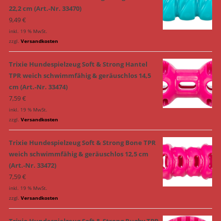
22,2 cm (Art.-Nr. 33470)
9,49
€
inkl. 19 % MwSt.
zzgl.
Versandkosten
Trixie Hundespielzeug Soft & Strong Hantel
TPR weich schwimmfähig & geräuschlos 14,5
cm (Art.-Nr. 33474)
7,59
€
inkl. 19 % MwSt.
zzgl.
Versandkosten
Trixie Hundespielzeug Soft & Strong Bone TPR
weich schwimmfähig & geräuschlos 12,5 cm
(Art.-Nr. 33472)
7,59
€
inkl. 19 % MwSt.
zzgl.
Versandkosten
Trixie Hundespielzeug Soft & Strong Rugby TPR