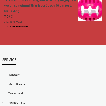
weich schwimmfähig & geräusch 10 cm (Art.-
Nr. 33476)
7,59
€
inkl. 19 % MwSt.
zzgl.
Versandkosten
SERVICE
Kontakt
Mein Konto
Warenkorb
Wunschliste