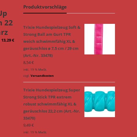
Produktvorschläge
Up
h 22
Trixie Hundespielzeug Soft &
arz
Strong Ball am Gurt TPR
13,29
€
weich schwimmfähig XL &
geräuschlos ø 7,5 cm / 29 cm
(Art.-Nr. 33478)
8,54
€
inkl. 19 % MwSt.
zzgl.
Versandkosten
Trixie Hundespielzeug Super
Strong Stick TPR extrem
robust schwimmfähig XL &
geräuschlos 22,2 cm (Art.-Nr.
33470)
9,49
€
inkl. 19 % MwSt.