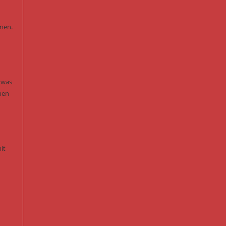
mmen.
twas
hen
it