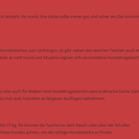
rzt ansteht, ihr Hund, Ihre Katze sollte immer gut und sicher am Ziel anko
ne Hundetaschen zum Umhängen. Es gibt neben den weichen Taschen auch e
äcke. Je nach Hund und Situation eignen sich verschiedene Hundetragetasc
de oder auch für Welpen sind Hundetragetaschen eine praktische Sache. Dam
zu Fuß sind, trotzdem an längeren Ausflügen teilnehmen.
bis 15 kg. Sie können die Tasche vor dem Bauch oder über der Schulter
t Ihres Hundes achten, um die richtige Hundetasche zu finden.