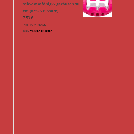
schwimmfähig & geräusch 10
cm (Art.-Nr. 33476)
7,59
€
inkl. 19 % MwSt.
zzgl.
Versandkosten