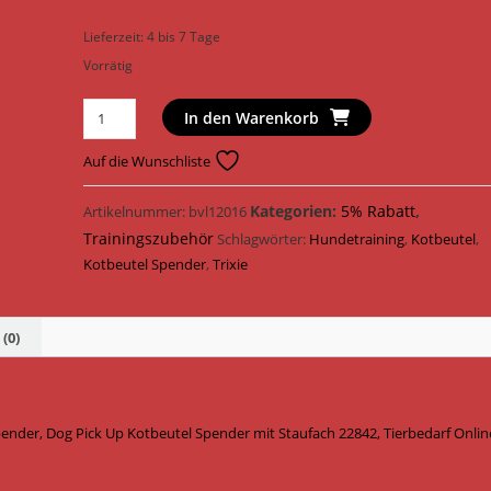
Lieferzeit:
4 bis 7 Tage
Vorrätig
Trixie
In den Warenkorb
Hundetraining
Dog
Auf die Wunschliste
Pick
Up
Kategorien:
5% Rabatt
,
Artikelnummer:
bvl12016
Kotbeutel
Trainingszubehör
Schlagwörter:
Hundetraining
,
Kotbeutel
,
Spender
Kotbeutel Spender
,
Trixie
mit
Staufach
22
(0)
cm
x
6
der, Dog Pick Up Kotbeutel Spender mit Staufach 22842, Tierbedarf Onlin
cm
x
6