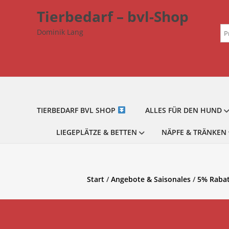
Zum
Tierbedarf – bvl-Shop
Inhalt
Su
springen
Dominik Lang
na
TIERBEDARF BVL SHOP
ALLES FÜR DEN HUND
LIEGEPLÄTZE & BETTEN
NÄPFE & TRÄNKEN
Start
/
Angebote & Saisonales
/
5% Raba