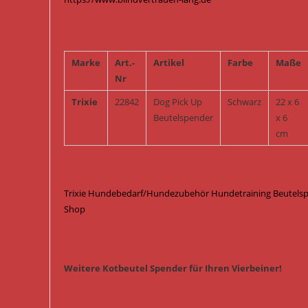
Marke
Art.-
Artikel
Farbe
Maße
Nr
Trixie
22842
Dog Pick Up
Schwarz
22 x 6
Beutelspender
x 6
cm
Trixie Hundebedarf/Hundezubehör Hundetraining Beutelspen
Shop
Weitere Kotbeutel Spender für Ihren Vierbeiner!