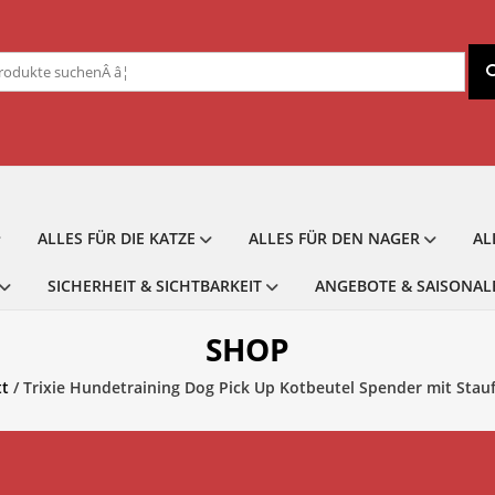
chen
ch:
ALLES FÜR DIE KATZE
ALLES FÜR DEN NAGER
AL
SICHERHEIT & SICHTBARKEIT
ANGEBOTE & SAISONAL
SHOP
tt
/ Trixie Hundetraining Dog Pick Up Kotbeutel Spender mit Stau