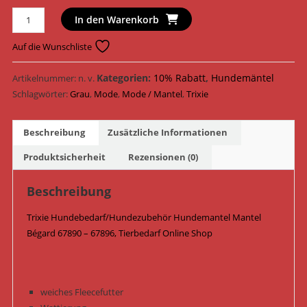
Trixie
In den Warenkorb
Hundemantel
Mantel
Auf die Wunschliste
Bégard
67890
Kategorien:
10% Rabatt
,
Hundemäntel
Artikelnummer:
n. v.
-
Schlagwörter:
Grau
,
Mode
,
Mode / Mantel
,
Trixie
67896
/
Beschreibung
Zusätzliche Informationen
Grau
Menge
Produktsicherheit
Rezensionen (0)
Beschreibung
Trixie Hundebedarf/Hundezubehör Hundemantel Mantel
Bégard 67890 – 67896,
Tierbedarf Online Shop
weiches Fleecefutter