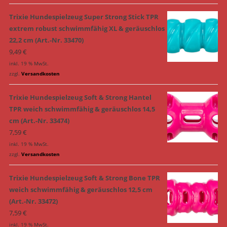
Trixie Hundespielzeug Super Strong Stick TPR
extrem robust schwimmfähig XL & geräuschlos
22,2 cm (Art.-Nr. 33470)
9,49
€
inkl. 19 % MwSt.
zzgl.
Versandkosten
Trixie Hundespielzeug Soft & Strong Hantel
TPR weich schwimmfähig & geräuschlos 14,5
cm (Art.-Nr. 33474)
7,59
€
inkl. 19 % MwSt.
zzgl.
Versandkosten
Trixie Hundespielzeug Soft & Strong Bone TPR
weich schwimmfähig & geräuschlos 12,5 cm
(Art.-Nr. 33472)
7,59
€
inkl. 19 % MwSt.