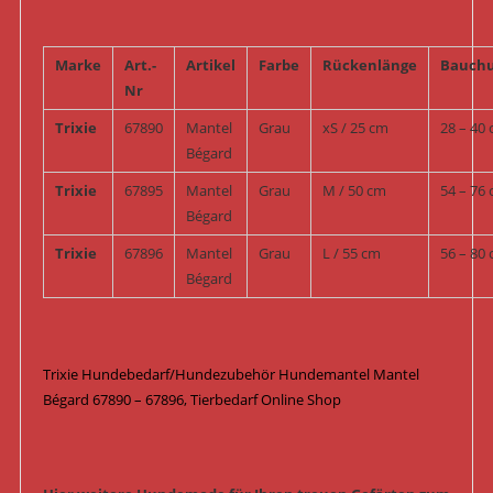
Marke
Art.-
Artikel
Farbe
Rückenlänge
Bauch
Nr
Trixie
67890
Mantel
Grau
xS / 25 cm
28 – 40
Bégard
Trixie
67895
Mantel
Grau
M / 50 cm
54 – 76
Bégard
Trixie
67896
Mantel
Grau
L / 55 cm
56 – 80
Bégard
Trixie Hundebedarf/Hundezubehör Hundemantel Mantel
Bégard 67890 – 67896,
Tierbedarf Online Shop