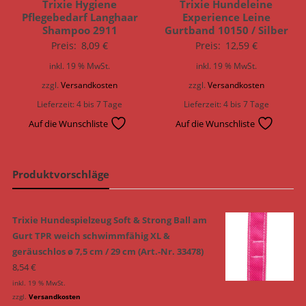
Trixie Hygiene
Trixie Hundeleine
Pflegebedarf Langhaar
Experience Leine
Shampoo 2911
Gurtband 10150 / Silber
Preis:
8,09
€
Preis:
12,59
€
inkl. 19 % MwSt.
inkl. 19 % MwSt.
zzgl.
Versandkosten
zzgl.
Versandkosten
Lieferzeit:
4 bis 7 Tage
Lieferzeit:
4 bis 7 Tage
Auf die Wunschliste
Auf die Wunschliste
Produktvorschläge
Trixie Hundespielzeug Soft & Strong Ball am
Gurt TPR weich schwimmfähig XL &
geräuschlos ø 7,5 cm / 29 cm (Art.-Nr. 33478)
8,54
€
inkl. 19 % MwSt.
zzgl.
Versandkosten