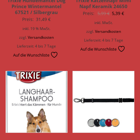
Trixie Hundemantel Dog
Trixie Katzennapf Mimi
Prince Wintermantel
Napf Keramik 24650
67521 / Silbergrau
Ursprünglich
Aktuell
Preis:
5,99
€
5,39
€
Preis:
31,49
€
Preis
Preis
inkl. MwSt.
war:
ist:
inkl. 19 % MwSt.
zzgl.
Versandkosten
5,99 €
5,39 €.
zzgl.
Versandkosten
Lieferzeit:
4 bis 7 Tage
Lieferzeit:
4 bis 7 Tage
Auf die Wunschliste
Auf die Wunschliste