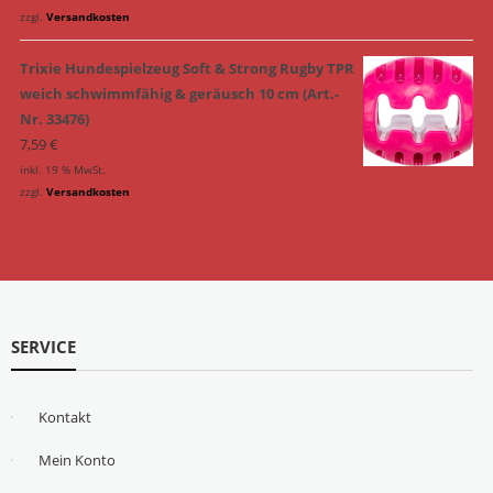
zzgl.
Versandkosten
Trixie Hundespielzeug Soft & Strong Rugby TPR
weich schwimmfähig & geräusch 10 cm (Art.-
Nr. 33476)
7,59
€
inkl. 19 % MwSt.
zzgl.
Versandkosten
SERVICE
Kontakt
Mein Konto