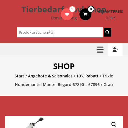
Zum
Tierbedarf – bvl-Shop
0
0
Inhalt
GESAMTPREIS
springen
Dominik Lang
0,00 €
Suchen
nach:
SHOP
Start
/
Angebote & Saisonales
/
10% Rabatt
/ Trixie
Hundemantel Mantel Bégard 67890 – 67896 / Grau