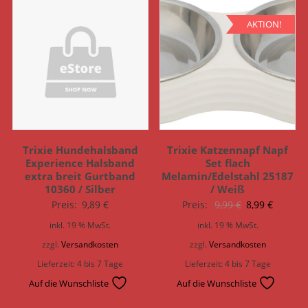
AKTION!
Trixie Hundehalsband
Trixie Katzennapf Napf
Experience Halsband
Set flach
extra breit Gurtband
Melamin/Edelstahl 25187
10360 / Silber
/ Weiß
Ursprünglich
Aktuell
Preis:
9,89
€
Preis:
9,99
€
8,99
€
Preis
Preis
inkl. 19 % MwSt.
inkl. 19 % MwSt.
war:
ist:
zzgl.
Versandkosten
zzgl.
Versandkosten
9,99 €
8,99 €.
Lieferzeit:
4 bis 7 Tage
Lieferzeit:
4 bis 7 Tage
Auf die Wunschliste
Auf die Wunschliste