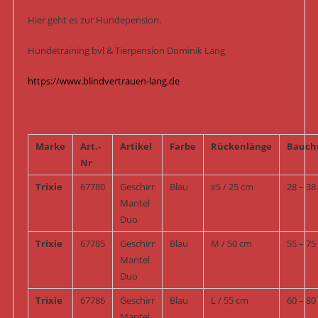
Hier geht es zur Hundepension.
Hundetraining bvl & Tierpension Dominik Lang
https://www.blindvertrauen-lang.de
Marke
Art.-
Artikel
Farbe
Rückenlänge
Bauch
Nr
Trixie
67780
Geschirr
Blau
xS / 25 cm
28 – 38
Mantel
Duo
Trixie
67785
Geschirr
Blau
M / 50 cm
55 – 75
Mantel
Duo
Trixie
67786
Geschirr
Blau
L / 55 cm
60 – 80
Mantel