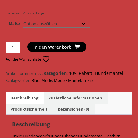
Lieferzeit:
4 bis 7 Tage
Maße
Trixie
In den Warenkorb
Hundemantel
Geschirr
Auf die Wunschliste
Mantel
Duo
Kategorien:
10% Rabatt
,
Hundemäntel
Artikelnummer:
n. v.
67780
Schlagwörter:
Blau
,
Mode
,
Mode / Mantel
,
Trixie
-
67786
Beschreibung
Zusätzliche Informationen
/
Blau
Produktsicherheit
Rezensionen (0)
Menge
Beschreibung
Trixie Hundebedarf/Hundezubehör Hundemantel Geschirr