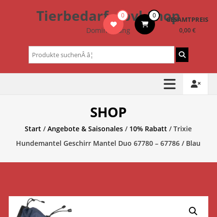
Zum
Tierbedarf – bvl-Shop
0
0
Inhalt
GESAMTPREIS
springen
Dominik Lang
0,00 €
Suchen
nach:
SHOP
Start
/
Angebote & Saisonales
/
10% Rabatt
/ Trixie
Hundemantel Geschirr Mantel Duo 67780 – 67786 / Blau