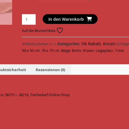
Trixie
In den Warenkorb
Hundekissen
Kissen
Auf die Wunschliste
Boho
eckig
Kategorien:
5% Rabatt
,
Kissen
Artikelnummer:
n. v.
Schlag
38215
50 x 50 cm
,
70 x 70 cm
,
Beige
,
Boho
,
Kissen
,
Liegeplatz
,
Trixie
-
38216
uktsicherheit
Rezensionen (0)
/
Beige
Menge
 38215 – 38216, Tierbedarf Online Shop