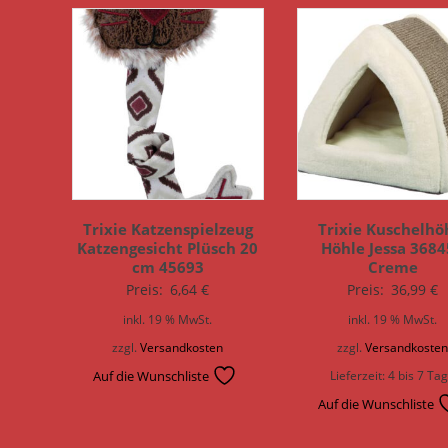
Trixie Katzenspielzeug
Trixie Kuschelhö
Katzengesicht Plüsch 20
Höhle Jessa 3684
cm 45693
Creme
Preis:
6,64
€
Preis:
36,99
€
inkl. 19 % MwSt.
inkl. 19 % MwSt.
zzgl.
Versandkosten
zzgl.
Versandkoste
Auf die Wunschliste
Lieferzeit:
4 bis 7 Ta
Auf die Wunschliste