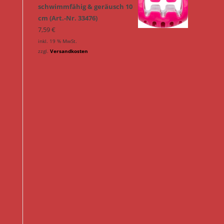
schwimmfähig & geräusch 10
cm (Art.-Nr. 33476)
7,59
€
inkl. 19 % MwSt.
zzgl.
Versandkosten