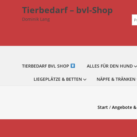
Zum
Tierbedarf – bvl-Shop
Inhalt
Su
springen
Dominik Lang
na
TIERBEDARF BVL SHOP
ALLES FÜR DEN HUND
LIEGEPLÄTZE & BETTEN
NÄPFE & TRÄNKEN
Start
/
Angebote & 