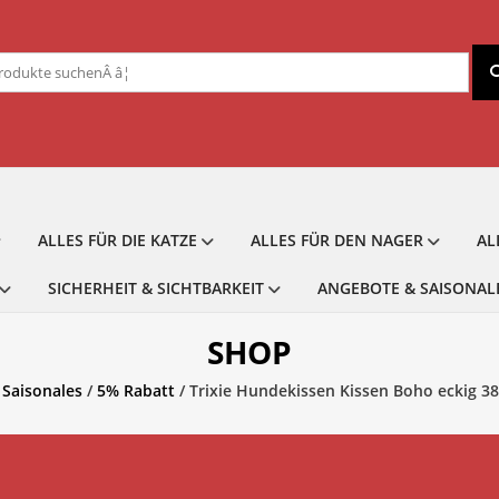
chen
ch:
ALLES FÜR DIE KATZE
ALLES FÜR DEN NAGER
AL
SICHERHEIT & SICHTBARKEIT
ANGEBOTE & SAISONAL
SHOP
Saisonales
/
5% Rabatt
/ Trixie Hundekissen Kissen Boho eckig 38