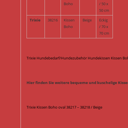
Boho
/ 50 x
50 cm
Trixie
38216
Kissen
Beige
Eckig
Boho
/ 70 x
70 cm
Trixie Hundebedarf/Hundezubehör Hundekissen Kissen Boho
Hier finden Sie weitere bequeme und kuschelige Kissen
Trixie Kissen Boho oval 38217 – 38218 / Beige