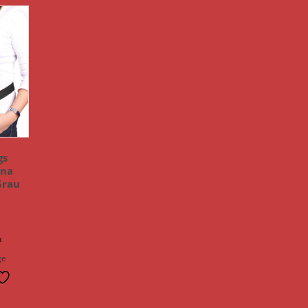
gs
ina
Grau
n
ge