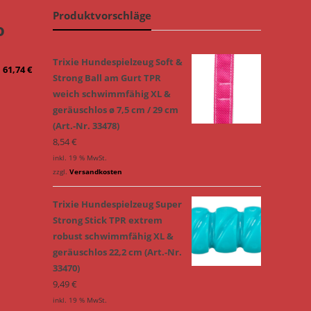
Produktvorschläge
o
Trixie Hundespielzeug Soft &
–
61,74
€
Strong Ball am Gurt TPR
weich schwimmfähig XL &
geräuschlos ø 7,5 cm / 29 cm
(Art.-Nr. 33478)
8,54
€
inkl. 19 % MwSt.
zzgl.
Versandkosten
Trixie Hundespielzeug Super
Strong Stick TPR extrem
robust schwimmfähig XL &
geräuschlos 22,2 cm (Art.-Nr.
33470)
9,49
€
inkl. 19 % MwSt.