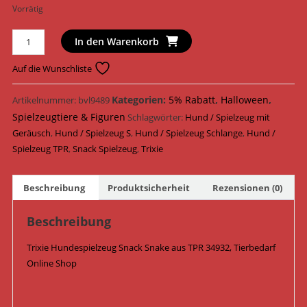
Vorrätig
Trixie
In den Warenkorb
Hundespielzeug
Snack
Auf die Wunschliste
Snake
TPR
Kategorien:
5% Rabatt
,
Halloween
,
Artikelnummer:
bvl9489
ø
Spielzeugtiere & Figuren
Schlagwörter:
Hund / Spielzeug mit
/
Geräusch
,
Hund / Spielzeug S
,
Hund / Spielzeug Schlange
,
Hund /
59
Spielzeug TPR
,
Snack Spielzeug
,
Trixie
cm
34932
Beschreibung
Produktsicherheit
Rezensionen (0)
/
Petrol
Beschreibung
Menge
Trixie Hundespielzeug Snack Snake aus TPR 34932, Tierbedarf
Online Shop