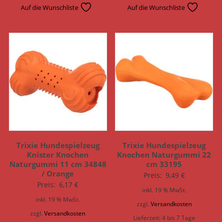
Auf die Wunschliste
Auf die Wunschliste
Trixie Hundespielzeug
Trixie Hundespielzeug
Knister Knochen
Knochen Naturgummi 22
Naturgummi 11 cm 34848
cm 33195
/ Orange
Preis:
9,49
€
Preis:
6,17
€
inkl. 19 % MwSt.
inkl. 19 % MwSt.
zzgl.
Versandkosten
zzgl.
Versandkosten
Lieferzeit:
4 bis 7 Tage