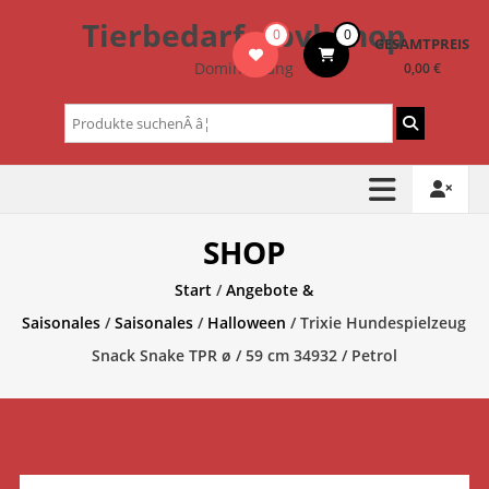
Zum
Tierbedarf – bvl-Shop
0
0
Inhalt
GESAMTPREIS
springen
Dominik Lang
0,00 €
Suchen
nach:
SHOP
Start
/
Angebote &
Saisonales
/
Saisonales
/
Halloween
/ Trixie Hundespielzeug
Snack Snake TPR ø / 59 cm 34932 / Petrol