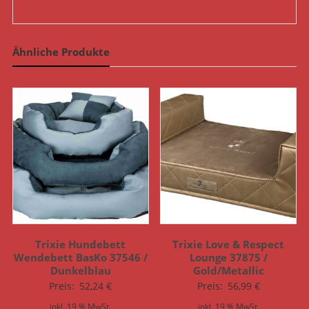
Ähnliche Produkte
Trixie Hundebett
Trixie Love & Respect
Wendebett BasKo 37546 /
Lounge 37875 /
Dunkelblau
Gold/Metallic
Preis:
52,24
€
Preis:
56,99
€
inkl. 19 % MwSt.
inkl. 19 % MwSt.