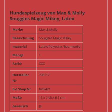
Hundespielzeug von Max & Molly
Snuggles Magic Mikey, Latex
Marke
Max & Molly
Bezeichnung
Snuggles Magic Mikey
material
Latex/Polyester/Baumwolle
Menge
1
Farbe
XXX
Hersteller
708117
Nr
bvl Shop Nr
bvl9421
Maße
13 x 14,5 x 6,5 cm
Geräusch
Ja