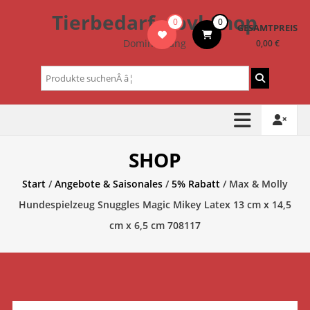
Zum
Tierbedarf – bvl-Shop
0
0
Inhalt
GESAMTPREIS
springen
Dominik Lang
0,00 €
Suchen
nach:
SHOP
Start
/
Angebote & Saisonales
/
5% Rabatt
/ Max & Molly
Hundespielzeug Snuggles Magic Mikey Latex 13 cm x 14,5
cm x 6,5 cm 708117