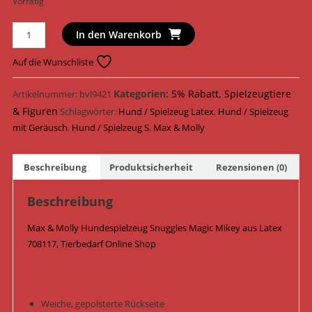
Vorrätig
Max
In den Warenkorb
&
Molly
Auf die Wunschliste
Hundespielzeug
Snuggles
Kategorien:
5% Rabatt
,
Spielzeugtiere
Artikelnummer:
bvl9421
Magic
& Figuren
Schlagwörter:
Hund / Spielzeug Latex
,
Hund / Spielzeug
Mikey
mit Geräusch
,
Hund / Spielzeug S
,
Max & Molly
Latex
13
Beschreibung
Produktsicherheit
Rezensionen (0)
cm
x
Beschreibung
14,5
cm
Max & Molly Hundespielzeug Snuggles Magic Mikey aus Latex
x
708117, Tierbedarf Online Shop
6,5
cm
708117
Menge
Weiche, gepolsterte Rückseite