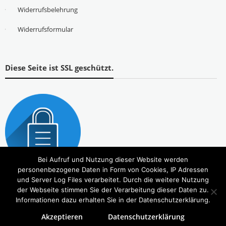
Widerrufsbelehrung
Widerrufsformular
Diese Seite ist SSL geschützt.
Bei Aufruf und Nutzung dieser Website werden
personenbezogene Daten in Form von Cookies, IP Adressen
und Server Log Files verarbeitet. Durch die weitere Nutzung
der Webseite stimmen Sie der Verarbeitung dieser Daten zu.
Informationen dazu erhalten Sie in der Datenschutzerklärung.
Akzeptieren
Datenschutzerklärung
Copyright © 2026
Tierbedarf – bvl-Shop
. Alle Rechte vorbehalten. Theme:
eStore
von ThemeGrill.