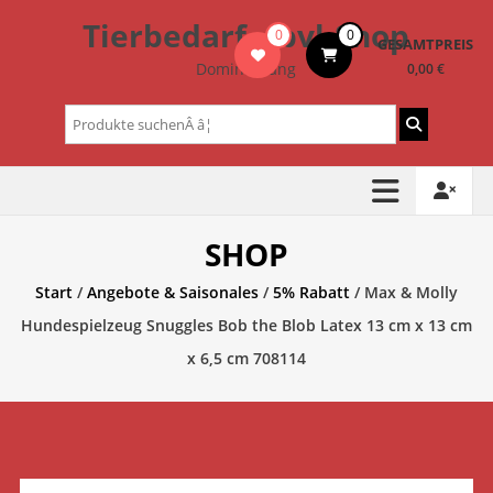
Zum
Tierbedarf – bvl-Shop
0
0
Inhalt
GESAMTPREIS
springen
Dominik Lang
0,00 €
Suchen
nach:
SHOP
Start
/
Angebote & Saisonales
/
5% Rabatt
/ Max & Molly
Hundespielzeug Snuggles Bob the Blob Latex 13 cm x 13 cm
x 6,5 cm 708114