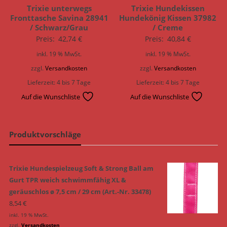
Trixie unterwegs
Trixie Hundekissen
Fronttasche Savina 28941
Hundekönig Kissen 37982
/ Schwarz/Grau
/ Creme
Preis:
42,74
€
Preis:
40,84
€
inkl. 19 % MwSt.
inkl. 19 % MwSt.
zzgl.
Versandkosten
zzgl.
Versandkosten
Lieferzeit:
4 bis 7 Tage
Lieferzeit:
4 bis 7 Tage
Auf die Wunschliste
Auf die Wunschliste
Produktvorschläge
Trixie Hundespielzeug Soft & Strong Ball am
Gurt TPR weich schwimmfähig XL &
geräuschlos ø 7,5 cm / 29 cm (Art.-Nr. 33478)
8,54
€
inkl. 19 % MwSt.
zzgl.
Versandkosten