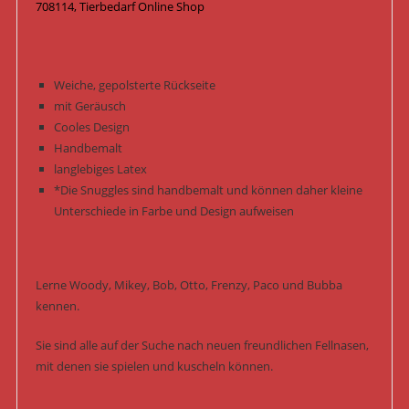
708114, Tierbedarf Online Shop
x
6,5
cm
708114
Weiche, gepolsterte Rückseite
Menge
mit Geräusch
Cooles Design
Handbemalt
langlebiges Latex
*Die Snuggles sind handbemalt und können daher kleine
Unterschiede in Farbe und Design aufweisen
Lerne Woody, Mikey, Bob, Otto, Frenzy, Paco und Bubba
kennen.
Sie sind alle auf der Suche nach neuen freundlichen Fellnasen,
mit denen sie spielen und kuscheln können.