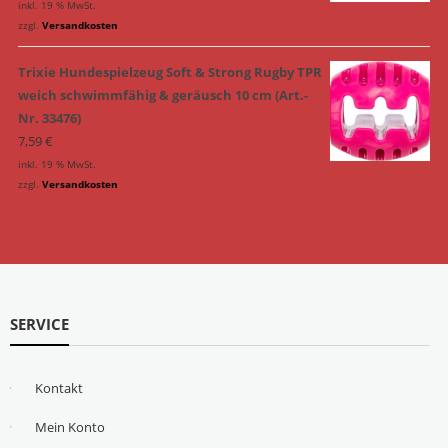
inkl. 19 % MwSt.
zzgl.
Versandkosten
Trixie Hundespielzeug Soft & Strong Rugby TPR
weich schwimmfähig & geräusch 10 cm (Art.-
Nr. 33476)
7,59
€
inkl. 19 % MwSt.
zzgl.
Versandkosten
SERVICE
Kontakt
Mein Konto