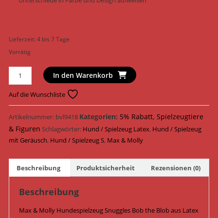
Unterschiede in Farbe und Design aufweisen
Lieferzeit:
4 bis 7 Tage
Vorrätig
Max
In den Warenkorb
&
Molly
Auf die Wunschliste
Hundespielzeug
Snuggles
Kategorien:
5% Rabatt
,
Spielzeugtiere
Artikelnummer:
bvl9418
Bob
& Figuren
Schlagwörter:
Hund / Spielzeug Latex
,
Hund / Spielzeug
the
mit Geräusch
,
Hund / Spielzeug S
,
Max & Molly
Blob
Latex
Beschreibung
Produktsicherheit
Rezensionen (0)
13
cm
Beschreibung
x
13
Max & Molly Hundespielzeug Snuggles Bob the Blob aus Latex
cm