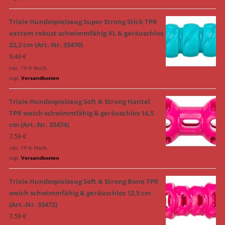
Trixie Hundespielzeug Super Strong Stick TPR
extrem robust schwimmfähig XL & geräuschlos
22,2 cm (Art.-Nr. 33470)
9,49
€
inkl. 19 % MwSt.
zzgl.
Versandkosten
Trixie Hundespielzeug Soft & Strong Hantel
TPR weich schwimmfähig & geräuschlos 14,5
cm (Art.-Nr. 33474)
7,59
€
inkl. 19 % MwSt.
zzgl.
Versandkosten
Trixie Hundespielzeug Soft & Strong Bone TPR
weich schwimmfähig & geräuschlos 12,5 cm
(Art.-Nr. 33472)
7,59
€