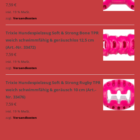
7,59
€
inkl. 19 % MwSt.
zzgl.
Versandkosten
Trixie Hundespielzeug Soft & Strong Bone TPR
weich schwimmfähig & geräuschlos 12,5 cm
(Art.-Nr. 33472)
7,59
€
inkl. 19 % MwSt.
zzgl.
Versandkosten
Trixie Hundespielzeug Soft & Strong Rugby TPR
weich schwimmfähig & geräusch 10 cm (Art.-
Nr. 33476)
7,59
€
inkl. 19 % MwSt.
zzgl.
Versandkosten