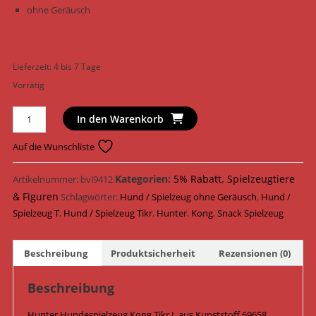
ohne Geräusch
Lieferzeit:
4 bis 7 Tage
Vorrätig
Hunter
In den Warenkorb
Hundespielzeug
Kong
Auf die Wunschliste
Tikr
L
Kategorien:
5% Rabatt
,
Spielzeugtiere
Artikelnummer:
bvl9412
12
& Figuren
Schlagwörter:
Hund / Spielzeug ohne Geräusch
,
Hund /
cm
Spielzeug T
,
Hund / Spielzeug Tikr
,
Hunter
,
Kong
,
Snack Spielzeug
x
17
Beschreibung
Produktsicherheit
Rezensionen (0)
cm
69658
Beschreibung
Menge
Hunter Hundespielzeug Kong Tikr L aus Kunststoff 69658,