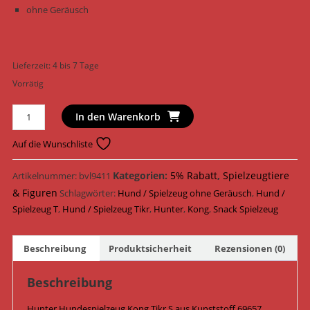
ohne Geräusch
Lieferzeit:
4 bis 7 Tage
Vorrätig
Hunter
In den Warenkorb
Hundespielzeug
Kong
Auf die Wunschliste
Tikr
S
Kategorien:
5% Rabatt
,
Spielzeugtiere
Artikelnummer:
bvl9411
10
& Figuren
Schlagwörter:
Hund / Spielzeug ohne Geräusch
,
Hund /
cm
Spielzeug T
,
Hund / Spielzeug Tikr
,
Hunter
,
Kong
,
Snack Spielzeug
x
12
Beschreibung
Produktsicherheit
Rezensionen (0)
cm
69657
Beschreibung
Menge
Hunter Hundespielzeug Kong Tikr S aus Kunststoff 69657,