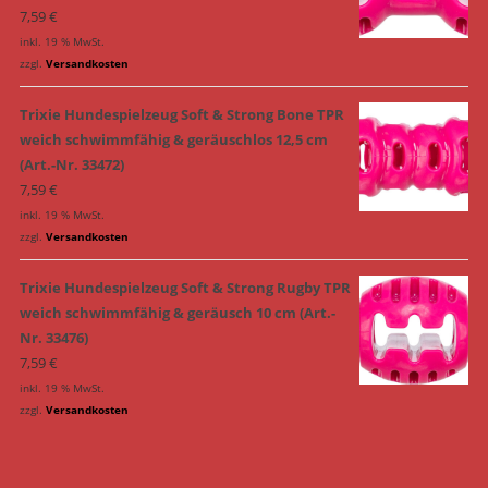
7,59
€
inkl. 19 % MwSt.
zzgl.
Versandkosten
Trixie Hundespielzeug Soft & Strong Bone TPR
weich schwimmfähig & geräuschlos 12,5 cm
(Art.-Nr. 33472)
7,59
€
inkl. 19 % MwSt.
zzgl.
Versandkosten
Trixie Hundespielzeug Soft & Strong Rugby TPR
weich schwimmfähig & geräusch 10 cm (Art.-
Nr. 33476)
7,59
€
inkl. 19 % MwSt.
zzgl.
Versandkosten