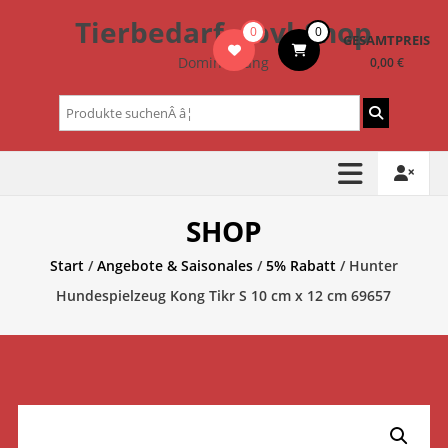
Zum
Tierbedarf – bvl-Shop
0
0
Inhalt
GESAMTPREIS
springen
Dominik Lang
0,00 €
Suchen
nach:
SHOP
Start
/
Angebote & Saisonales
/
5% Rabatt
/ Hunter
Hundespielzeug Kong Tikr S 10 cm x 12 cm 69657