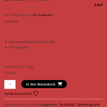
3,32
€
inkl. 19 % MwSt.
zzgl.
Versandkosten
Trixie Ball
thermoplastisches Gummi (TPR)
mit Geräusch
Lieferzeit:
4 bis 7 Tage
Vorrätig
Trixie
In den Warenkorb
Hundespielzeug
Ball
Auf die Wunschliste
TPR
ø
Kategorien:
5% Rabatt
,
Spielzeugtiere
Artikelnummer:
bvl9138