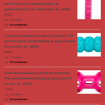
Gurt TPR weich schwimmfähig XL &
geräuschlos ø 7,5 cm / 29 cm (Art.-Nr. 33478)
8,54
€
inkl. 19 % MwSt.
zzgl.
Versandkosten
Trixie Hundespielzeug Super Strong Stick TPR
extrem robust schwimmfähig XL & geräuschlos
22,2 cm (Art.-Nr. 33470)
9,49
€
inkl. 19 % MwSt.
zzgl.
Versandkosten
Trixie Hundespielzeug Soft & Strong Hantel
TPR weich schwimmfähig & geräuschlos 14,5
cm (Art.-Nr. 33474)
7,59
€
inkl. 19 % MwSt.
zzgl.
Versandkosten