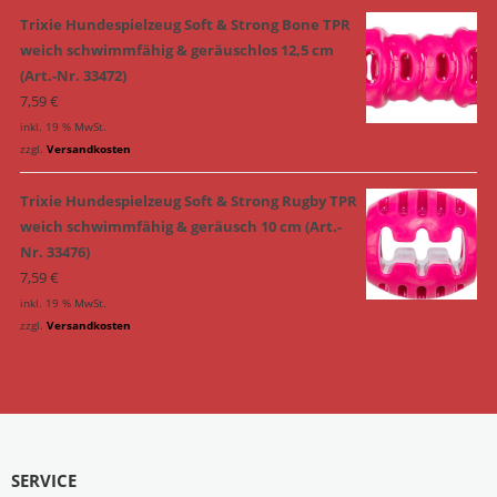
Trixie Hundespielzeug Soft & Strong Bone TPR
weich schwimmfähig & geräuschlos 12,5 cm
(Art.-Nr. 33472)
7,59
€
inkl. 19 % MwSt.
zzgl.
Versandkosten
Trixie Hundespielzeug Soft & Strong Rugby TPR
weich schwimmfähig & geräusch 10 cm (Art.-
Nr. 33476)
7,59
€
inkl. 19 % MwSt.
zzgl.
Versandkosten
SERVICE