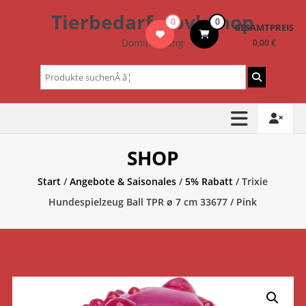
Zum
Tierbedarf – bvl-Shop
0
0
Inhalt
GESAMTPREIS
springen
Dominik Lang
0,00 €
Suchen
nach:
SHOP
Start
/
Angebote & Saisonales
/
5% Rabatt
/ Trixie
Hundespielzeug Ball TPR ø 7 cm 33677 / Pink