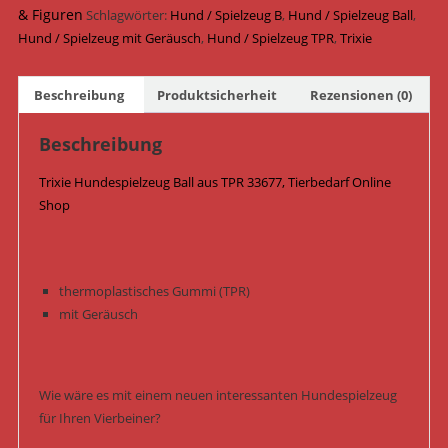
7
& Figuren
Schlagwörter:
Hund / Spielzeug B
,
Hund / Spielzeug Ball
,
cm
Hund / Spielzeug mit Geräusch
,
Hund / Spielzeug TPR
,
Trixie
33677
/
Beschreibung
Produktsicherheit
Rezensionen (0)
Pink
Menge
Beschreibung
Trixie Hundespielzeug Ball aus TPR 33677, Tierbedarf Online
Shop
thermoplastisches Gummi (TPR)
mit Geräusch
Wie wäre es mit einem neuen interessanten Hundespielzeug
für Ihren Vierbeiner?