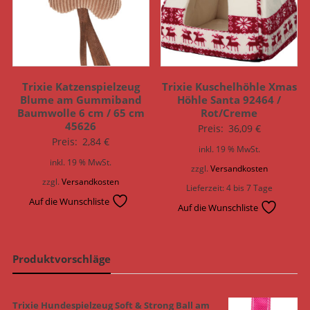
Trixie Katzenspielzeug
Trixie Kuschelhöhle Xmas
Blume am Gummiband
Höhle Santa 92464 /
Baumwolle 6 cm / 65 cm
Rot/Creme
45626
Preis:
36,09
€
Preis:
2,84
€
inkl. 19 % MwSt.
inkl. 19 % MwSt.
zzgl.
Versandkosten
zzgl.
Versandkosten
Lieferzeit:
4 bis 7 Tage
Auf die Wunschliste
Auf die Wunschliste
Produktvorschläge
Trixie Hundespielzeug Soft & Strong Ball am